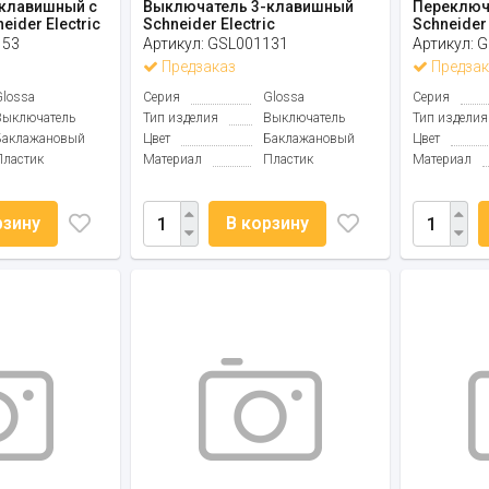
клавишный с
Выключатель 3-клавишный
Переключ
ider Electric
Schneider Electric
Schneider 
153
Артикул:
GSL001131
Артикул:
G
Предзаказ
Предзак
Glossa
Серия
Glossa
Серия
Выключатель
Тип изделия
Выключатель
Тип изделия
Баклажановый
Цвет
Баклажановый
Цвет
Пластик
Материал
Пластик
Материал
рзину
В корзину