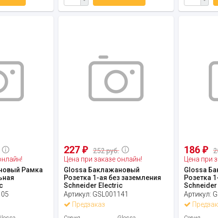
227
186
₽
₽
252 руб.
2
онлайн!
Цена при заказе онлайн!
Цена при з
новый Рамка
Glossa Баклажановый
Glossa Б
ьная
Розетка 1-ая без заземления
Розетка 1
c
Schneider Electric
Schneider 
105
Артикул:
GSL001141
Артикул:
G
Предзаказ
Предзак