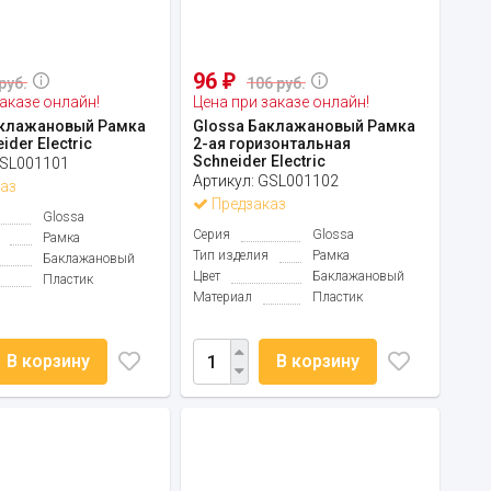
96
₽
руб.
106 руб.
аказе онлайн!
Цена при заказе онлайн!
аклажановый Рамка
Glossa Баклажановый Рамка
ider Electric
2-ая горизонтальная
Schneider Electric
SL001101
Артикул:
GSL001102
аз
Предзаказ
Glossa
Серия
Glossa
Рамка
Тип изделия
Рамка
Баклажановый
Цвет
Баклажановый
Пластик
Материал
Пластик
В корзину
В корзину