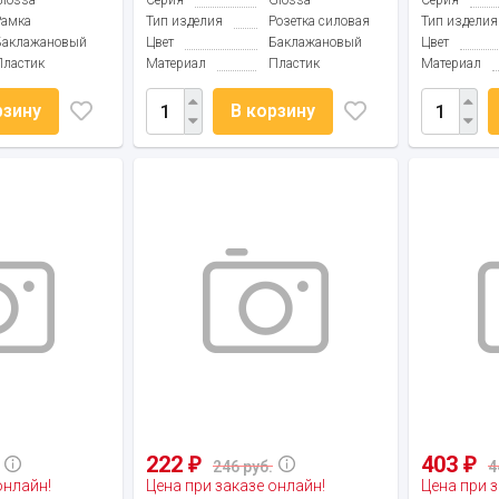
Glossa
Серия
Glossa
Серия
Рамка
Тип изделия
Розетка силовая
Тип изделия
Баклажановый
Цвет
Баклажановый
Цвет
Пластик
Материал
Пластик
Материал
рзину
В корзину
222
403
₽
₽
246 руб.
4
онлайн!
Цена при заказе онлайн!
Цена при з