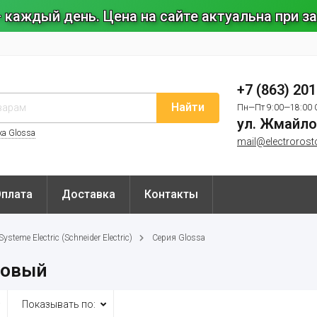
 каждый день. Цена на сайте актуальна при 
+7 (863) 20
Найти
Пн—Пт 9:00—18:00 
ул. Жмайло
ка Glossa
mail@electrorost
Оплата
Доставка
Контакты
steme Electric (Schneider Electric)
Серия Glossa
новый
Показывать по: