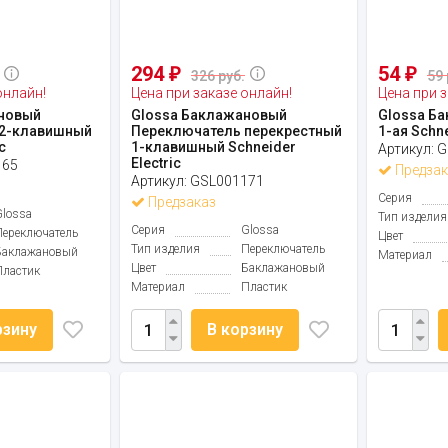
294
54
₽
₽
326 руб.
59 
онлайн!
Цена при заказе онлайн!
Цена при з
новый
Glossa Баклажановый
Glossa Б
 2-клавишный
Переключатель перекрестный
1-ая Schne
c
1-клавишный Schneider
Артикул:
G
Electric
165
Предзак
Артикул:
GSL001171
Серия
Предзаказ
Glossa
Тип изделия
Серия
Glossa
Переключатель
Цвет
Тип изделия
Переключатель
Баклажановый
Материал
Цвет
Баклажановый
Пластик
Материал
Пластик
рзину
В корзину