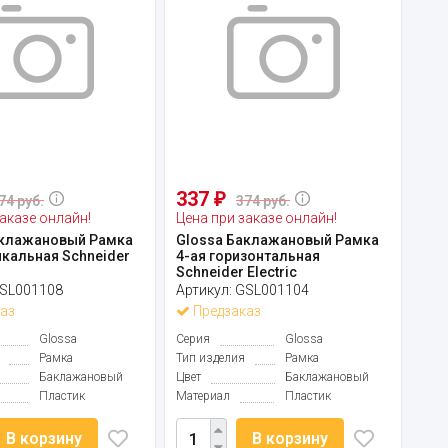
337
₽
74 руб.
374 руб.
аказе онлайн!
Цена при заказе онлайн!
аклажановый Рамка
Glossa Баклажановый Рамка
икальная Schneider
4-ая горизонтальная
Schneider Electric
SL001108
Артикул:
GSL001104
аз
Предзаказ
Glossa
Серия
Glossa
Рамка
Тип изделия
Рамка
Баклажановый
Цвет
Баклажановый
Пластик
Материал
Пластик
В корзину
В корзину