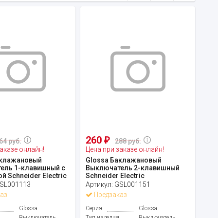
260
₽
64 руб.
288 руб.
аказе онлайн!
Цена при заказе онлайн!
аклажановый
Glossa Баклажановый
ель 1-клавишный с
Выключатель 2-клавишный
й Schneider Electric
Schneider Electric
SL001113
Артикул:
GSL001151
аз
Предзаказ
Glossa
Серия
Glossa
Выключатель
Тип изделия
Выключатель