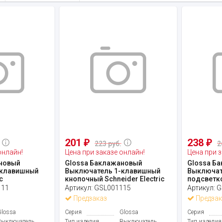
201
238
₽
₽
223 руб.
2
онлайн!
Цена при заказе онлайн!
Цена при з
новый
Glossa Баклажановый
Glossa Б
-клавишный
Выключатель 1-клавишный
Выключат
c
кнопочный Schneider Electric
подсветко
111
Артикул:
GSL001115
Артикул:
G
Предзаказ
Предзак
Glossa
Серия
Glossa
Серия
Выключатель
Тип изделия
Выключатель
Тип изделия