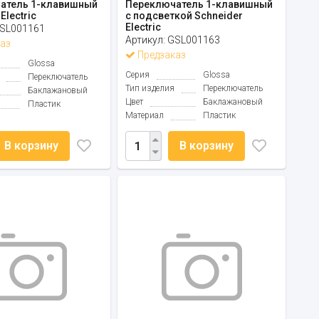
атель 1-клавишный
Переключатель 1-клавишный
Electric
с подсветкой Schneider
Electric
SL001161
Артикул:
GSL001163
аз
Предзаказ
Glossa
Серия
Glossa
Переключатель
Тип изделия
Переключатель
Баклажановый
Цвет
Баклажановый
Пластик
Материал
Пластик
В корзину
В корзину