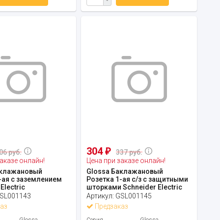
304
₽
06 руб.
337 руб.
аказе онлайн!
Цена при заказе онлайн!
аклажановый
Glossa Баклажановый
-ая с заземлением
Розетка 1-ая с/з с защитными
Electric
шторками Schneider Electric
SL001143
Артикул:
GSL001145
аз
Предзаказ