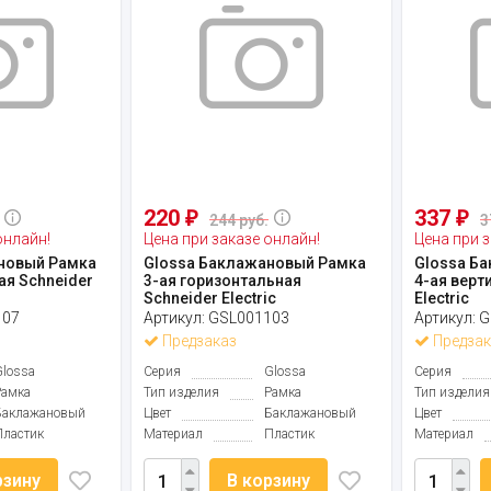
220
337
₽
₽
244 руб.
3
онлайн!
Цена при заказе онлайн!
Цена при з
новый Рамка
Glossa Баклажановый Рамка
Glossa Б
ая Schneider
3-ая горизонтальная
4-ая верт
Schneider Electric
Electric
107
Артикул:
GSL001103
Артикул:
G
Предзаказ
Предзак
Glossa
Серия
Glossa
Серия
Рамка
Тип изделия
Рамка
Тип изделия
Баклажановый
Цвет
Баклажановый
Цвет
Пластик
Материал
Пластик
Материал
рзину
В корзину