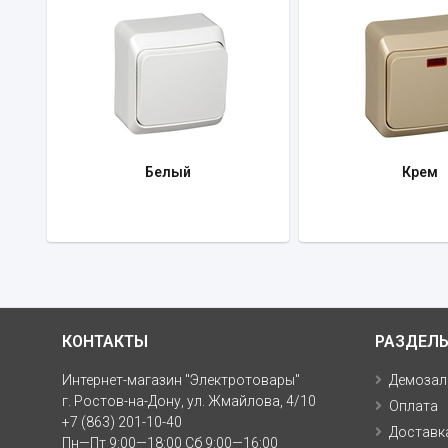
Белый
Крем
КОНТАКТЫ
РАЗДЕЛ
Интернет-магазин "Электротовары"
Демозал
г. Ростов-на-Дону, ул. Жмайлова, 4/10
Оплата
+7 (863) 201-10-40
Доставк
Пн—Пт 9:00—18:00 Сб 9:00—16:00