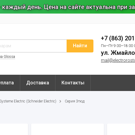
 каждый день. Цена на сайте актуальна при 
+7 (863) 20
Найти
Пн—Пт 9:00—18:00 
ул. Жмайло
ка Glossa
mail@electrorost
Оплата
Доставка
Контакты
steme Electric (Schneider Electric)
Серия Этюд