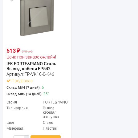
513
₽
570 руб.
Цена при заказе онлайн!
IEK FORTE&PIANO Сталь
Вывод кабеля FP542
Артикул:
FP-VK10-0-K46
Предзаказ
6
Склад М#4 (7 дней):
251
Склад М#5 (14 дней):
Серия
FORTE&PIANO
Тип изделия
Вывод
кабеля/
заглушка
Цвет
Сталь
Материал
Пластик