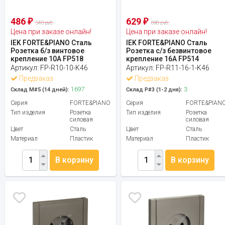
486
629
₽
₽
540 руб.
698 руб.
Цена при заказе онлайн!
Цена при заказе онлайн!
IEK FORTE&PIANO Сталь
IEK FORTE&PIANO Сталь
Розетка б/з винтовое
Розетка с/з безвинтовое
крепление 10А FP518
крепление 16А FP514
Артикул:
FP-R10-10-K46
Артикул:
FP-R11-16-1-K46
Предзаказ
Предзаказ
1697
3
Склад М#5 (14 дней):
Склад Р#3 (1-2 дня):
Серия
FORTE&PIANO
Серия
FORTE&PIAN
Тип изделия
Розетка
Тип изделия
Розетка
силовая
силовая
Цвет
Сталь
Цвет
Сталь
Материал
Пластик
Материал
Пластик
В корзину
В корзину