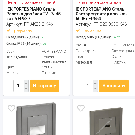
Цена при заказе онлайн!
Цена при заказе онлайн!
IEK FORTE&PIANO Сталь
IEK FORTE&PIANO Сталь
Розетка двойная TV+RJ45
Светорегулятор пов-наж.
кат.6 FP537
600Вт FP554
Артикул:
FP-AK20-2-K46
Артикул:
FP-D20-0600-K46
Предзаказ
Предзаказ
3
1478
Склад М#4 (7 дней):
Склад М#5 (14 дней):
321
Склад М#5 (14 дней):
Серия
FORTE&PIAN
Тип изделия
Светорегулят
Серия
FORTE&PIANO
Цвет
Сталь
Тип изделия
Розетка
телевизионная
Материал
Пластик
Цвет
Сталь
Материал
Пластик
В корзину
В корзину