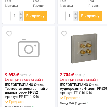
Цвет
Сталь
Цвет
Сталь
Материал
Пластик
Материал
Пластик
В корзину
В корзину
9 693
2 704
₽
₽
10 769 руб.
3 004 руб.
Цена при заказе онлайн!
Цена при заказе онлайн!
IEK FORTE&PIANO Сталь
IEK FORTE&PIANO Сталь
Термостат электронный с
Аудиорозетка 4-мест. FP53
индикатором FP552
Артикул:
FP-S40-K46
Артикул:
FP-RT11-K46
Предзаказ
Предзаказ
1
Склад М#4 (7 дней):
5