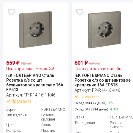
659
601
₽
₽
732 руб.
667 руб.
Цена при заказе онлайн!
Цена при заказе онлайн!
IEK FORTE&PIANO Сталь
IEK FORTE&PIANO Сталь
Розетка с/з со шт
Розетка с/з со шт винтовое
безвинтовое крепление 16А
крепление 16А FP515
FP513
Артикул:
FP-R14-16-K46
Артикул:
FP-R14-16-1-K46
Предзаказ
Предзаказ
16
Склад М#4 (7 дней):
4181
Серия
FORTE&PIANO
Склад М#5 (14 дней):
Тип изделия
Розетка
Серия
FORTE&PIAN
силовая
Тип изделия
Розетка
Цвет
Сталь
силовая
Материал
Пластик
Цвет
Сталь