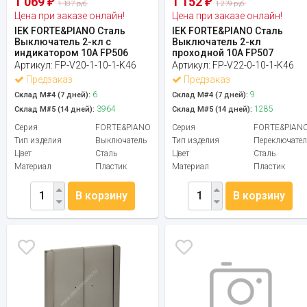
1 069
1 152
₽
₽
1 187 руб.
1 279 руб.
Цена при заказе онлайн!
Цена при заказе онлайн!
IEK FORTE&PIANO Сталь
IEK FORTE&PIANO Сталь
Выключатель 2-кл с
Выключатель 2-кл
индикатором 10А FP506
проходной 10А FP507
Артикул:
FP-V20-1-10-1-K46
Артикул:
FP-V22-0-10-1-K46
Предзаказ
Предзаказ
6
9
Склад М#4 (7 дней):
Склад М#4 (7 дней):
3964
1285
Склад М#5 (14 дней):
Склад М#5 (14 дней):
Серия
FORTE&PIANO
Серия
FORTE&PIAN
Тип изделия
Выключатель
Тип изделия
Переключател
Цвет
Сталь
Цвет
Сталь
Материал
Пластик
Материал
Пластик
В корзину
В корзину