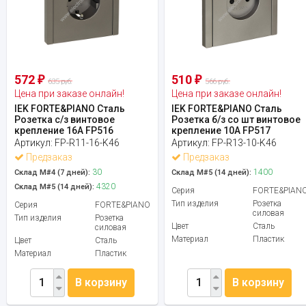
572
510
₽
₽
635 руб.
566 руб.
Цена при заказе онлайн!
Цена при заказе онлайн!
IEK FORTE&PIANO Сталь
IEK FORTE&PIANO Сталь
Розетка с/з винтовое
Розетка б/з со шт винтовое
крепление 16А FP516
крепление 10А FP517
Артикул:
FP-R11-16-K46
Артикул:
FP-R13-10-K46
Предзаказ
Предзаказ
30
1400
Склад М#4 (7 дней):
Склад М#5 (14 дней):
4320
Склад М#5 (14 дней):
Серия
FORTE&PIAN
Тип изделия
Розетка
Серия
FORTE&PIANO
силовая
Тип изделия
Розетка
Цвет
Сталь
силовая
Материал
Пластик
Цвет
Сталь
Материал
Пластик
В корзину
В корзину