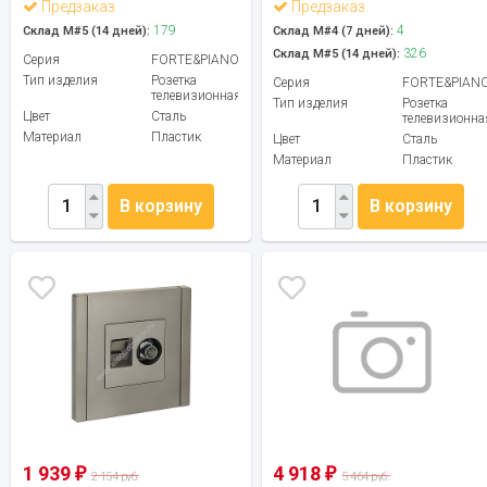
Предзаказ
Предзаказ
179
4
Склад М#5 (14 дней):
Склад М#4 (7 дней):
326
Склад М#5 (14 дней):
Серия
FORTE&PIANO
Тип изделия
Розетка
Серия
FORTE&PIAN
телевизионная
Тип изделия
Розетка
Цвет
Сталь
телевизионна
Материал
Пластик
Цвет
Сталь
Материал
Пластик
В корзину
В корзину
1 939
4 918
₽
₽
2 154 руб.
5 464 руб.