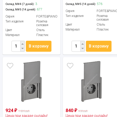
3
576
Склад М#4 (7 дней):
Склад М#5 (14 дней):
677
Склад М#5 (14 дней):
Серия
FORTE&PIAN
Тип изделия
Розетка
Серия
FORTE&PIANO
силовая
Тип изделия
Розетка
Цвет
Сталь
силовая
Материал
Пластик
Цвет
Сталь
Материал
Пластик
В корзину
В корзину
924
840
₽
₽
1 026 руб.
933 руб.
Цена при заказе онлайн!
Цена при заказе онлайн!