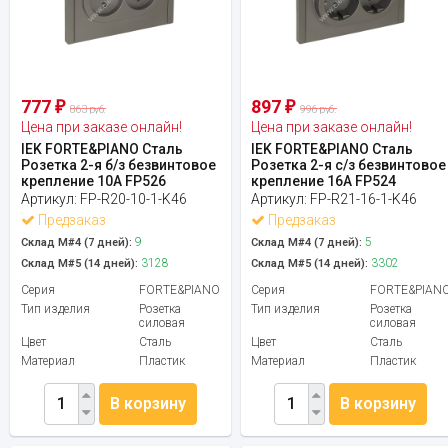
777
897
₽
₽
863 руб.
996 руб.
Цена при заказе онлайн!
Цена при заказе онлайн!
IEK FORTE&PIANO Сталь
IEK FORTE&PIANO Сталь
Розетка 2-я б/з безвинтовое
Розетка 2-я с/з безвинтовое
крепление 10А FP526
крепление 16А FP524
Артикул:
FP-R20-10-1-K46
Артикул:
FP-R21-16-1-K46
Предзаказ
Предзаказ
9
5
Склад М#4 (7 дней):
Склад М#4 (7 дней):
3128
3302
Склад М#5 (14 дней):
Склад М#5 (14 дней):
Серия
FORTE&PIANO
Серия
FORTE&PIAN
Тип изделия
Розетка
Тип изделия
Розетка
силовая
силовая
Цвет
Сталь
Цвет
Сталь
Материал
Пластик
Материал
Пластик
В корзину
В корзину