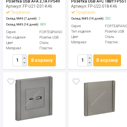
Розетка USB A+A 3,1А FP549
Розетка USB A+C 18Вт FP551
Артикул:
FP-U21-D31-K46
Артикул:
FP-U22-018-K46
Предзаказ
Предзаказ
3
582
Склад М#4 (7 дней):
Склад М#5 (14 дней):
689
Склад М#5 (14 дней):
Серия
FORTE&PIAN
Тип изделия
Розетка USB
Серия
FORTE&PIANO
Цвет
Сталь
Тип изделия
Розетка USB
Материал
Пластик
Цвет
Сталь
Материал
Пластик
В корзину
В корзину