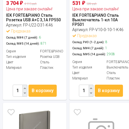
3 704
531
₽
₽
4 115 руб.
589 руб.
Цена при заказе онлайн!
Цена при заказе онлайн!
IEK FORTE&PIANO Сталь
IEK FORTE&PIANO Сталь
Розетка USB A+C 3,1А FP550
Выключатель 1-кл 10А
FP501
Артикул:
FP-U22-D31-K46
Артикул:
FP-V10-0-10-1-K46
Предзаказ
Предзаказ
6
Склад М#4 (7 дней):
8
Склад Р#3 (1-2 дня):
871
Склад М#5 (14 дней):
1
Склад М#4 (7 дней):
Серия
FORTE&PIANO
2908
Склад М#5 (14 дней):
Тип изделия
Розетка USB
Серия
FORTE&PIAN
Цвет
Сталь
Тип изделия
Выключатель
Материал
Пластик
Цвет
Сталь
Материал
Пластик
В корзину
В корзину