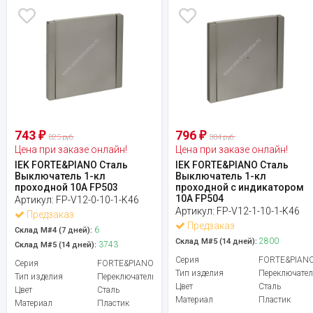
743
796
₽
₽
825 руб.
884 руб.
Цена при заказе онлайн!
Цена при заказе онлайн!
IEK FORTE&PIANO Сталь
IEK FORTE&PIANO Сталь
Выключатель 1-кл
Выключатель 1-кл
проходной 10А FP503
проходной с индикатором
10А FP504
Артикул:
FP-V12-0-10-1-K46
Артикул:
FP-V12-1-10-1-K46
Предзаказ
Предзаказ
6
Склад М#4 (7 дней):
2800
Склад М#5 (14 дней):
3743
Склад М#5 (14 дней):
Серия
FORTE&PIAN
Серия
FORTE&PIANO
Тип изделия
Переключател
Тип изделия
Переключатель
Цвет
Сталь
Цвет
Сталь
Материал
Пластик
Материал
Пластик