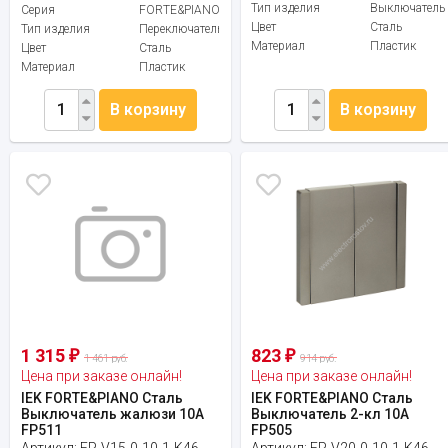
Тип изделия
Выключатель
Серия
FORTE&PIANO
Цвет
Сталь
Тип изделия
Переключатель
Материал
Пластик
Цвет
Сталь
Материал
Пластик
В корзину
В корзину
1 315
823
₽
₽
1 461 руб.
914 руб.
Цена при заказе онлайн!
Цена при заказе онлайн!
IEK FORTE&PIANO Сталь
IEK FORTE&PIANO Сталь
Выключатель жалюзи 10А
Выключатель 2-кл 10А
FP511
FP505
Артикул:
FP-V15-0-10-1-K46
Артикул:
FP-V20-0-10-1-K46