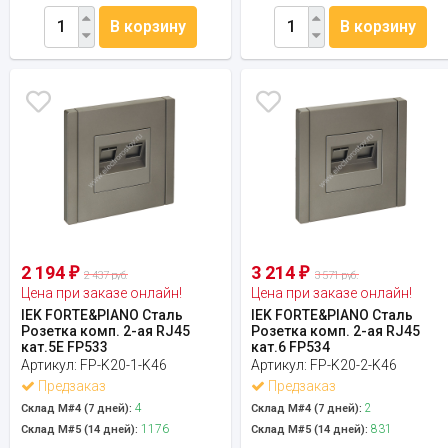
В корзину
В корзину
2 194
3 214
₽
₽
2 437 руб.
3 571 руб.
Цена при заказе онлайн!
Цена при заказе онлайн!
IEK FORTE&PIANO Сталь
IEK FORTE&PIANO Сталь
Розетка комп. 2-ая RJ45
Розетка комп. 2-ая RJ45
кат.5E FP533
кат.6 FP534
Артикул:
FP-K20-1-K46
Артикул:
FP-K20-2-K46
Предзаказ
Предзаказ
4
2
Склад М#4 (7 дней):
Склад М#4 (7 дней):
1176
831
Склад М#5 (14 дней):
Склад М#5 (14 дней):