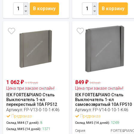
В корзину
В корзину
1 062
849
₽
₽
1 179 руб.
943 руб.
Цена при заказе онлайн!
Цена при заказе онлайн!
IEK FORTE&PIANO Сталь
IEK FORTE&PIANO Сталь
Выключатель 1-кл
Выключатель 1-кл
перекрестный 10А FP512
самовозвратный 10А FP510
Артикул:
FP-V13-0-10-1-K46
Артикул:
FP-V14-0-10-1-K46
Предзаказ
Предзаказ
8
1269
Склад М#4 (7 дней):
Склад М#5 (14 дней):
1371
Склад М#5 (14 дней):
Серия
FORTE&PIAN