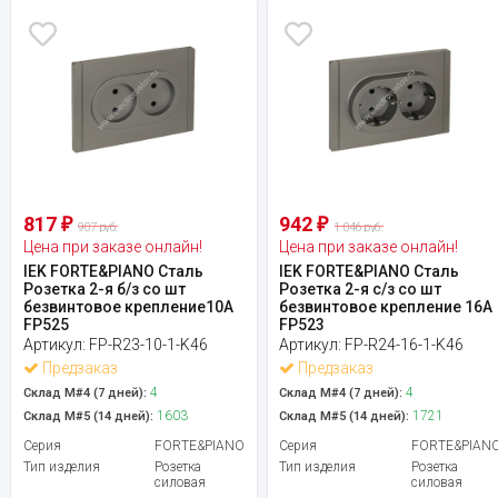
817
942
₽
₽
907 руб.
1 046 руб.
Цена при заказе онлайн!
Цена при заказе онлайн!
IEK FORTE&PIANO Сталь
IEK FORTE&PIANO Сталь
Розетка 2-я б/з со шт
Розетка 2-я с/з со шт
безвинтовое крепление10А
безвинтовое крепление 16А
FP525
FP523
Артикул:
FP-R23-10-1-K46
Артикул:
FP-R24-16-1-K46
Предзаказ
Предзаказ
4
4
Склад М#4 (7 дней):
Склад М#4 (7 дней):
1603
1721
Склад М#5 (14 дней):
Склад М#5 (14 дней):
Серия
FORTE&PIANO
Серия
FORTE&PIAN
Тип изделия
Розетка
Тип изделия
Розетка
силовая
силовая