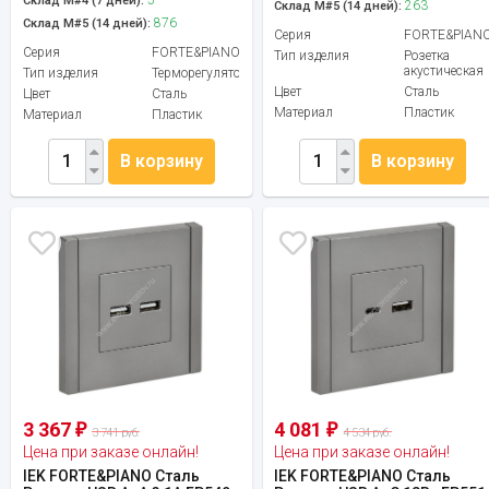
Склад М#4 (7 дней):
263
Склад М#5 (14 дней):
876
Склад М#5 (14 дней):
Серия
FORTE&PIAN
Серия
FORTE&PIANO
Тип изделия
Розетка
акустическая
Тип изделия
Терморегулятор
Цвет
Сталь
Цвет
Сталь
Материал
Пластик
Материал
Пластик
В корзину
В корзину
3 367
4 081
₽
₽
3 741 руб.
4 534 руб.
Цена при заказе онлайн!
Цена при заказе онлайн!
IEK FORTE&PIANO Сталь
IEK FORTE&PIANO Сталь