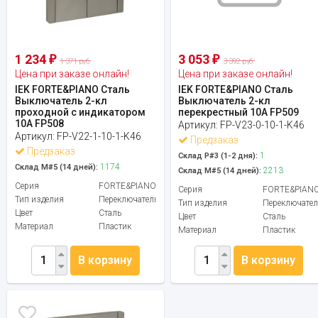
1 234
3 053
₽
₽
1 371 руб.
3 392 руб.
Цена при заказе онлайн!
Цена при заказе онлайн!
IEK FORTE&PIANO Сталь
IEK FORTE&PIANO Сталь
Выключатель 2-кл
Выключатель 2-кл
проходной с индикатором
перекрестный 10А FP509
10А FP508
Артикул:
FP-V23-0-10-1-K46
Артикул:
FP-V22-1-10-1-K46
Предзаказ
Предзаказ
1
Склад Р#3 (1-2 дня):
1174
Склад М#5 (14 дней):
2213
Склад М#5 (14 дней):
Серия
FORTE&PIANO
Серия
FORTE&PIAN
Тип изделия
Переключатель
Тип изделия
Переключател
Цвет
Сталь
Цвет
Сталь
Материал
Пластик
Материал
Пластик
В корзину
В корзину