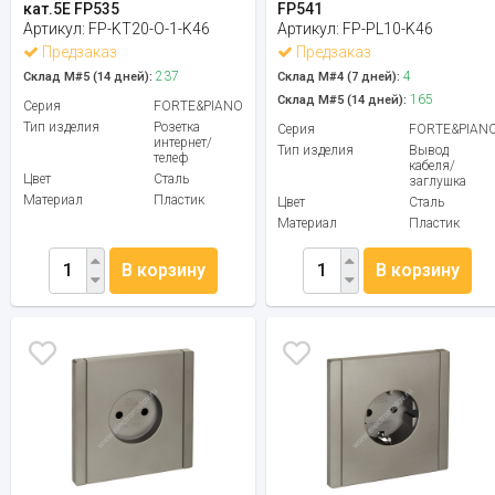
кат.5E FP535
FP541
Артикул:
FP-KT20-O-1-K46
Артикул:
FP-PL10-K46
Предзаказ
Предзаказ
237
4
Склад М#5 (14 дней):
Склад М#4 (7 дней):
165
Склад М#5 (14 дней):
Серия
FORTE&PIANO
Тип изделия
Розетка
Серия
FORTE&PIAN
интернет/
Тип изделия
Вывод
телеф
кабеля/
Цвет
Сталь
заглушка
Материал
Пластик
Цвет
Сталь
Материал
Пластик
В корзину
В корзину