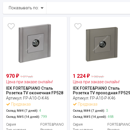
Показывать по:
970
1 224
₽
₽
1 077 руб.
1 360 руб.
Цена при заказе онлайн!
Цена при заказе онлайн!
IEK FORTE&PIANO Сталь
IEK FORTE&PIANO Сталь
Розетка TV оконечная FP528
Розетка TV проходная FP52
Артикул:
FP-A10-O-K46
Артикул:
FP-A10-P-K46
Предзаказ
Предзаказ
4
3
Склад М#4 (7 дней):
Склад М#4 (7 дней):
799
468
Склад М#5 (14 дней):
Склад М#5 (14 дней):
Серия
FORTE&PIANO
Серия
FORTE&PIAN
Тип изделия
Розетка
Тип изделия
Розетка