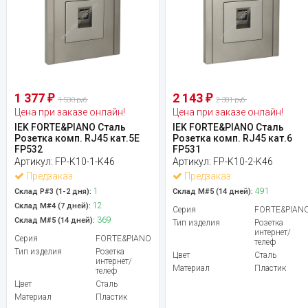
1 377
2 143
₽
₽
1 530 руб.
2 381 руб.
Цена при заказе онлайн!
Цена при заказе онлайн!
IEK FORTE&PIANO Сталь
IEK FORTE&PIANO Сталь
Розетка комп. RJ45 кат.5E
Розетка комп. RJ45 кат.6
FP532
FP531
Артикул:
FP-K10-1-K46
Артикул:
FP-K10-2-K46
Предзаказ
Предзаказ
1
491
Склад Р#3 (1-2 дня):
Склад М#5 (14 дней):
12
Склад М#4 (7 дней):
Серия
FORTE&PIAN
369
Склад М#5 (14 дней):
Тип изделия
Розетка
интернет/
Серия
FORTE&PIANO
телеф
Тип изделия
Розетка
Цвет
Сталь
интернет/
Материал
Пластик
телеф
Цвет
Сталь
Материал
Пластик