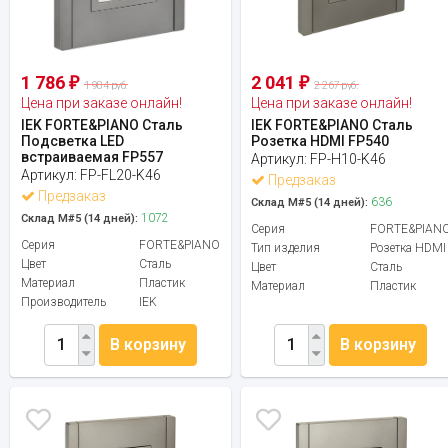
1 786
2 041
₽
₽
1 984 руб.
2 267 руб.
Цена при заказе онлайн!
Цена при заказе онлайн!
IEK FORTE&PIANO Сталь
IEK FORTE&PIANO Сталь
Подсветка LED
Розетка HDMI FP540
встраиваемая FP557
Артикул:
FP-H10-K46
Артикул:
FP-FL20-K46
Предзаказ
Предзаказ
636
Склад М#5 (14 дней):
1072
Склад М#5 (14 дней):
Серия
FORTE&PIAN
Серия
FORTE&PIANO
Тип изделия
Розетка HDMI
Цвет
Сталь
Цвет
Сталь
Материал
Пластик
Материал
Пластик
Производитель
IEK
В корзину
В корзину