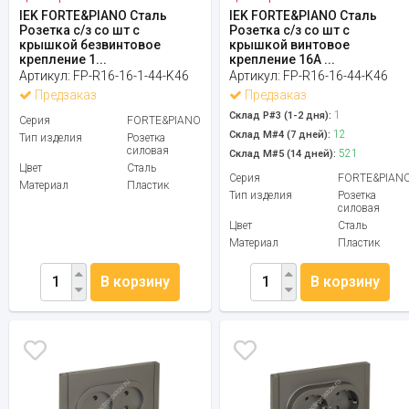
IEK FORTE&PIANO Сталь
IEK FORTE&PIANO Сталь
Розетка с/з со шт с
Розетка с/з со шт с
крышкой безвинтовое
крышкой винтовое
крепление 1...
крепление 16А ...
Артикул:
FP-R16-16-1-44-K46
Артикул:
FP-R16-16-44-K46
Предзаказ
Предзаказ
1
Склад Р#3 (1-2 дня):
Серия
FORTE&PIANO
12
Склад М#4 (7 дней):
Тип изделия
Розетка
силовая
521
Склад М#5 (14 дней):
Цвет
Сталь
Серия
FORTE&PIAN
Материал
Пластик
Тип изделия
Розетка
силовая
Цвет
Сталь
Материал
Пластик
В корзину
В корзину