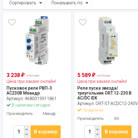
Сортировать:
Показывать по:
3 238
5 589
₽
₽
3 597 руб.
6 210 руб.
Цена при заказе онлайн!
Цена при заказе онлайн!
Пусковое реле РВП-3
Реле пуска звезда/
AC230В Меандр
треугольник ORT.12-230 В
AC/DC IEK
Артикул:
4680019911861
Артикул:
ORT-ST-ACDC12-240
В наличии сегодня
Предзаказ
Производитель
Меандр
Производитель
IEK
В корзину
В корзину