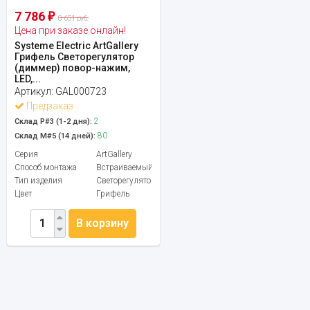
7 786
₽
8 651 руб.
Цена при заказе онлайн!
Systeme Electric ArtGallery
Грифель Светорегулятор
(диммер) повор-нажим,
LED,...
Артикул:
GAL000723
Предзаказ
2
Склад Р#3 (1-2 дня):
80
Склад М#5 (14 дней):
Серия
ArtGallery
Способ монтажа
Встраиваемый
Тип изделия
Светорегулятор
Цвет
Грифель
В корзину