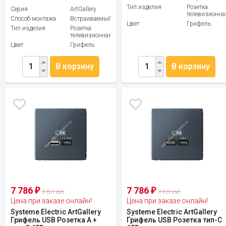
Тип изделия
Розетка
Серия
ArtGallery
телевизионна
Способ монтажа
Встраиваемый
Цвет
Грифель
Тип изделия
Розетка
телевизионная
Цвет
Грифель
В корзину
В корзину
7 786
7 786
₽
₽
8 651 руб.
8 651 руб.
Цена при заказе онлайн!
Цена при заказе онлайн!
Systeme Electric ArtGallery
Systeme Electric ArtGallery
Грифель USB Розетка A +
Грифель USB Розетка тип-С