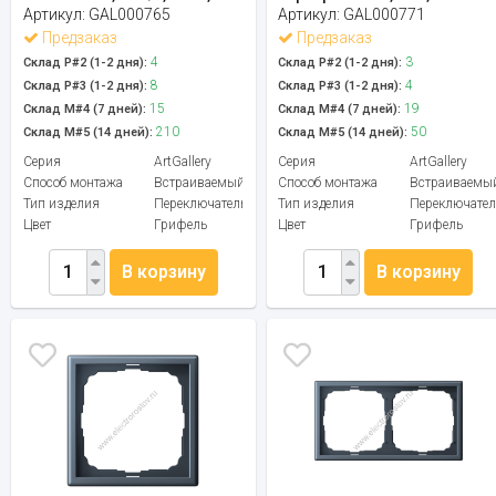
Артикул:
GAL000765
Артикул:
GAL000771
Предзаказ
Предзаказ
4
3
Склад Р#2 (1-2 дня):
Склад Р#2 (1-2 дня):
8
4
Склад Р#3 (1-2 дня):
Склад Р#3 (1-2 дня):
15
19
Склад М#4 (7 дней):
Склад М#4 (7 дней):
210
50
Склад М#5 (14 дней):
Склад М#5 (14 дней):
Серия
ArtGallery
Серия
ArtGallery
Способ монтажа
Встраиваемый
Способ монтажа
Встраиваемы
Тип изделия
Переключатель
Тип изделия
Переключател
Цвет
Грифель
Цвет
Грифель
В корзину
В корзину