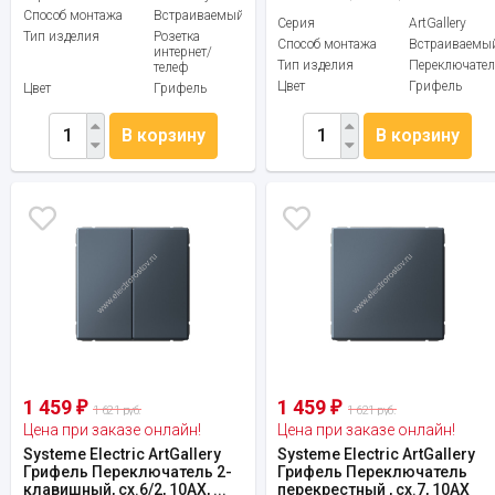
Способ монтажа
Встраиваемый
Серия
ArtGallery
Тип изделия
Розетка
Способ монтажа
Встраиваемы
интернет/
Тип изделия
Переключател
телеф
Цвет
Грифель
Цвет
Грифель
В корзину
В корзину
1 459
1 459
₽
₽
1 621 руб.
1 621 руб.
Цена при заказе онлайн!
Цена при заказе онлайн!
Systeme Electric ArtGallery
Systeme Electric ArtGallery
Грифель Переключатель 2-
Грифель Переключатель
клавишный, сх.6/2, 10АХ, ...
перекрестный , сх.7, 10АХ