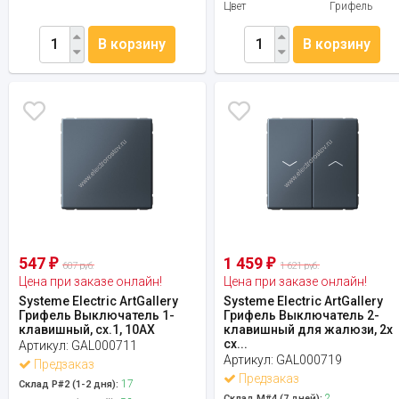
Цвет
Грифель
В корзину
В корзину
547
1 459
₽
₽
607 руб.
1 621 руб.
Цена при заказе онлайн!
Цена при заказе онлайн!
Systeme Electric ArtGallery
Systeme Electric ArtGallery
Грифель Выключатель 1-
Грифель Выключатель 2-
клавишный, сх.1, 10АХ
клавишный для жалюзи, 2х
сх...
Артикул:
GAL000711
Артикул:
GAL000719
Предзаказ
Предзаказ
17
Склад Р#2 (1-2 дня):
2
Склад М#4 (7 дней):