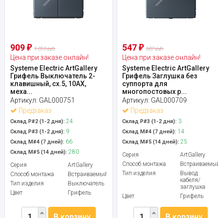
909
547
₽
₽
1 010 руб.
607 руб.
Цена при заказе онлайн!
Цена при заказе онлайн!
Systeme Electric ArtGallery
Systeme Electric ArtGallery
Грифель Выключатель 2-
Грифель Заглушка без
клавишный, сх.5, 10АХ,
суппорта для
меха...
многопостовых р...
Артикул:
GAL000751
Артикул:
GAL000709
Предзаказ
Предзаказ
24
3
Склад Р#2 (1-2 дня):
Склад Р#3 (1-2 дня):
9
14
Склад Р#3 (1-2 дня):
Склад М#4 (7 дней):
66
25
Склад М#4 (7 дней):
Склад М#5 (14 дней):
280
Склад М#5 (14 дней):
Серия
ArtGallery
Способ монтажа
Встраиваемы
Серия
ArtGallery
Тип изделия
Вывод
Способ монтажа
Встраиваемый
кабеля/
Тип изделия
Выключатель
заглушка
Цвет
Грифель
Цвет
Грифель
В корзину
В корзину