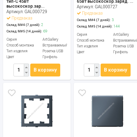
тип-C 45Вт
65Вт высокоскор.заряд. ...
высокоскор.зар...
Артикул:
GAL000727
Артикул:
GAL000729
Предзаказ
Предзаказ
3
Склад М#4 (7 дней):
2
Склад М#4 (7 дней):
144
Склад М#5 (14 дней):
69
Склад М#5 (14 дней):
Серия
ArtGallery
Серия
ArtGallery
Способ монтажа
Встраиваемы
Способ монтажа
Встраиваемый
Тип изделия
Розетка USB
Тип изделия
Розетка USB
Цвет
Грифель
Цвет
Грифель
В корзину
В корзину