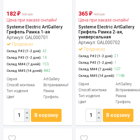
182
365
₽
₽
202 руб.
405 руб.
Цена при заказе онлайн!
Цена при заказе онлайн!
Systeme Electric ArtGallery
Systeme Electric ArtGallery
Грифель Рамка 1-ая
Грифель Рамка 2-ая,
универсальная
Артикул:
GAL000701
Артикул:
GAL000702
Предзаказ
Предзаказ
42
Склад Р#2 (1-2 дня):
21
Склад Р#2 (1-2 дня):
16
Склад Р#3 (1-2 дня):
1
Склад Р#3 (1-2 дня):
153
Склад М#4 (7 дней):
107
Склад М#4 (7 дней):
882
Склад М#5 (14 дней):
1168
Склад М#5 (14 дней):
Серия
ArtGallery
Серия
ArtGallery
Способ монтажа
Встраиваемый
Способ монтажа
Встраиваемы
Тип изделия
Рамка
Тип изделия
Рамка
Цвет
Грифель
Цвет
Грифель
В корзину
В корзину