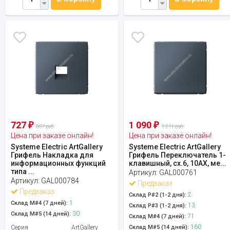
727
1 090
₽
₽
807 руб.
1 211 руб.
Цена при заказе онлайн!
Цена при заказе онлайн!
Systeme Electric ArtGallery
Systeme Electric ArtGallery
Грифель Накладка для
Грифель Переключатель 1-
информационных функций
клавишный, сх.6, 10АХ, ме...
типа ...
Артикул:
GAL000761
Артикул:
GAL000784
Предзаказ
Предзаказ
2
Склад Р#2 (1-2 дня):
1
Склад М#4 (7 дней):
13
Склад Р#3 (1-2 дня):
30
Склад М#5 (14 дней):
71
Склад М#4 (7 дней):
160
Серия
ArtGallery
Склад М#5 (14 дней):