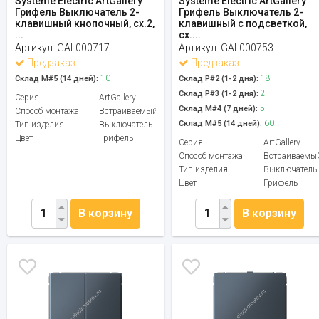
Systeme Electric ArtGallery
Systeme Electric ArtGallery
Грифель Выключатель 2-
Грифель Выключатель 2-
клавишный кнопочный, сх.2,
клавишный с подсветкой,
...
сх....
Артикул:
GAL000717
Артикул:
GAL000753
Предзаказ
Предзаказ
10
18
Склад М#5 (14 дней):
Склад Р#2 (1-2 дня):
2
Склад Р#3 (1-2 дня):
Серия
ArtGallery
5
Склад М#4 (7 дней):
Способ монтажа
Встраиваемый
60
Склад М#5 (14 дней):
Тип изделия
Выключатель
Цвет
Грифель
Серия
ArtGallery
Способ монтажа
Встраиваемы
Тип изделия
Выключатель
Цвет
Грифель
В корзину
В корзину