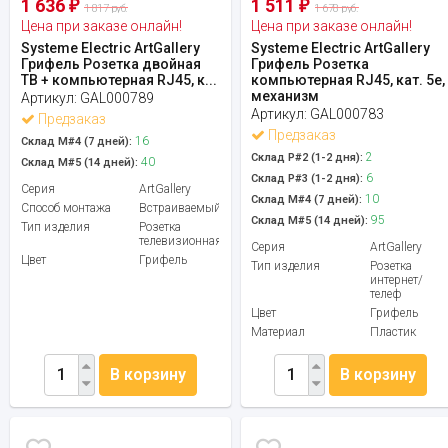
1 636
1 511
₽
₽
1 817 руб.
1 678 руб.
Цена при заказе онлайн!
Цена при заказе онлайн!
Systeme Electric ArtGallery
Systeme Electric ArtGallery
Грифель Розетка двойная
Грифель Розетка
ТВ + компьютерная RJ45, к...
компьютерная RJ45, кат. 5е,
механизм
Артикул:
GAL000789
Артикул:
GAL000783
Предзаказ
Предзаказ
16
Склад М#4 (7 дней):
2
Склад Р#2 (1-2 дня):
40
Склад М#5 (14 дней):
6
Склад Р#3 (1-2 дня):
Серия
ArtGallery
10
Склад М#4 (7 дней):
Способ монтажа
Встраиваемый
95
Склад М#5 (14 дней):
Тип изделия
Розетка
телевизионная
Серия
ArtGallery
Цвет
Грифель
Тип изделия
Розетка
интернет/
телеф
Цвет
Грифель
Материал
Пластик
В корзину
В корзину