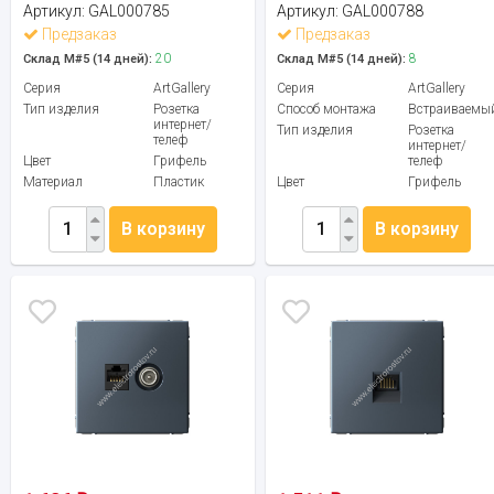
Артикул:
GAL000785
Артикул:
GAL000788
Предзаказ
Предзаказ
20
8
Склад М#5 (14 дней):
Склад М#5 (14 дней):
Серия
ArtGallery
Серия
ArtGallery
Тип изделия
Розетка
Способ монтажа
Встраиваемы
интернет/
Тип изделия
Розетка
телеф
интернет/
Цвет
Грифель
телеф
Материал
Пластик
Цвет
Грифель
В корзину
В корзину