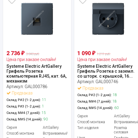
2 736
1 090
₽
₽
3 040 руб.
1 211 руб.
Цена при заказе онлайн!
Цена при заказе онлайн!
Systeme Electric ArtGallery
Systeme Electric ArtGallery
Грифель Розетка
Грифель Розетка с заземл.
компьютерная RJ45, кат. 6A,
со шторк. с крышкой, 16...
механизм
Артикул:
GAL000746
Артикул:
GAL000786
Предзаказ
Предзаказ
18
Склад Р#2 (1-2 дня):
11
Склад Р#2 (1-2 дня):
18
Склад М#4 (7 дней):
1
Склад Р#3 (1-2 дня):
60
Склад М#5 (14 дней):
15
Склад М#4 (7 дней):
Серия
ArtGallery
90
Склад М#5 (14 дней):
Способ монтажа
Встраиваемы
Серия
ArtGallery
Тип изделия
Розетка
силовая
Способ монтажа
Встраиваемый
Цвет
Грифель