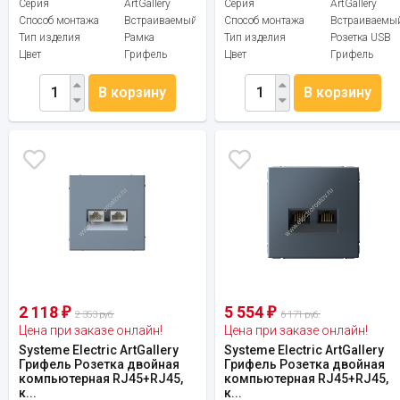
Серия
ArtGallery
Серия
ArtGallery
Способ монтажа
Встраиваемый
Способ монтажа
Встраиваемы
Тип изделия
Рамка
Тип изделия
Розетка USB
Цвет
Грифель
Цвет
Грифель
В корзину
В корзину
2 118
5 554
₽
₽
2 353 руб.
6 171 руб.
Цена при заказе онлайн!
Цена при заказе онлайн!
Systeme Electric ArtGallery
Systeme Electric ArtGallery
Грифель Розетка двойная
Грифель Розетка двойная
компьютерная RJ45+RJ45,
компьютерная RJ45+RJ45,
к...
к...