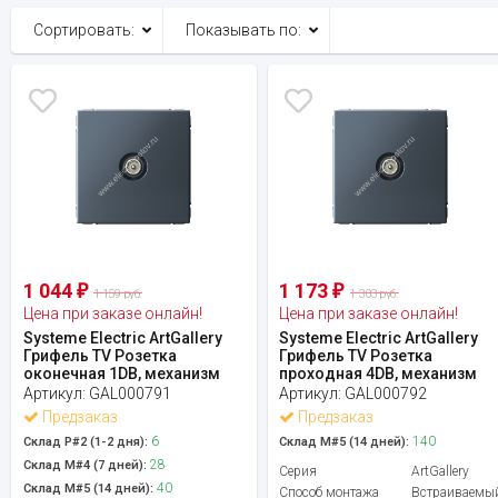
Сортировать:
Показывать по:
1 044
1 173
₽
₽
1 159 руб.
1 303 руб.
Цена при заказе онлайн!
Цена при заказе онлайн!
Systeme Electric ArtGallery
Systeme Electric ArtGallery
Грифель TV Розетка
Грифель TV Розетка
оконечная 1DB, механизм
проходная 4DB, механизм
Артикул:
GAL000791
Артикул:
GAL000792
Предзаказ
Предзаказ
6
140
Склад Р#2 (1-2 дня):
Склад М#5 (14 дней):
28
Склад М#4 (7 дней):
Серия
ArtGallery
40
Склад М#5 (14 дней):
Способ монтажа
Встраиваемы