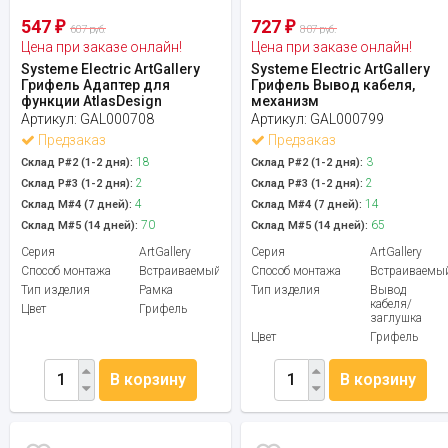
547
727
₽
₽
607 руб.
807 руб.
Цена при заказе онлайн!
Цена при заказе онлайн!
Systeme Electric ArtGallery
Systeme Electric ArtGallery
Грифель Адаптер для
Грифель Вывод кабеля,
функции AtlasDesign
механизм
Артикул:
GAL000708
Артикул:
GAL000799
Предзаказ
Предзаказ
18
3
Склад Р#2 (1-2 дня):
Склад Р#2 (1-2 дня):
2
2
Склад Р#3 (1-2 дня):
Склад Р#3 (1-2 дня):
4
14
Склад М#4 (7 дней):
Склад М#4 (7 дней):
70
65
Склад М#5 (14 дней):
Склад М#5 (14 дней):
Серия
ArtGallery
Серия
ArtGallery
Способ монтажа
Встраиваемый
Способ монтажа
Встраиваемы
Тип изделия
Рамка
Тип изделия
Вывод
кабеля/
Цвет
Грифель
заглушка
Цвет
Грифель
В корзину
В корзину