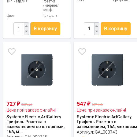
Тип изделия
Розетка
интернет/
телеф
Цвет
Грифель
В корзину
В корзину
727
547
₽
₽
807 руб.
607 руб.
Цена при заказе онлайн!
Цена при заказе онлайн!
Systeme Electric ArtGallery
Systeme Electric ArtGallery
Грифель Розетка с
Грифель Розетка с
заземлением со шторками,
заземлением, 16А, механиз
16А, м...
Артикул:
GAL000743
Артикул:
GAL000745