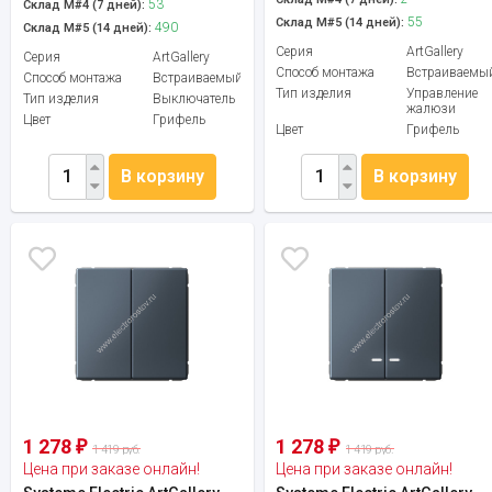
53
Склад М#4 (7 дней):
55
Склад М#5 (14 дней):
490
Склад М#5 (14 дней):
Серия
ArtGallery
Серия
ArtGallery
Способ монтажа
Встраиваемы
Способ монтажа
Встраиваемый
Тип изделия
Управление
Тип изделия
Выключатель
жалюзи
Цвет
Грифель
Цвет
Грифель
В корзину
В корзину
1 278
1 278
₽
₽
1 419 руб.
1 419 руб.
Цена при заказе онлайн!
Цена при заказе онлайн!