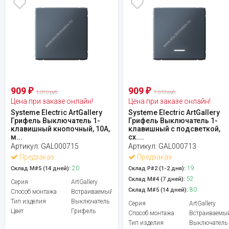
909
909
₽
₽
1 010 руб.
1 010 руб.
Цена при заказе онлайн!
Цена при заказе онлайн!
Systeme Electric ArtGallery
Systeme Electric ArtGallery
Грифель Выключатель 1-
Грифель Выключатель 1-
клавишный кнопочный, 10А,
клавишный с подсветкой,
м...
сх....
Артикул:
GAL000715
Артикул:
GAL000713
Предзаказ
Предзаказ
20
19
Склад М#5 (14 дней):
Склад Р#2 (1-2 дня):
52
Склад М#4 (7 дней):
Серия
ArtGallery
80
Склад М#5 (14 дней):
Способ монтажа
Встраиваемый
Тип изделия
Выключатель
Серия
ArtGallery
Цвет
Грифель
Способ монтажа
Встраиваемы
Тип изделия
Выключатель