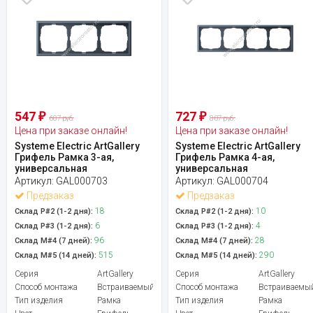
547
727
₽
₽
607 руб.
807 руб.
Цена при заказе онлайн!
Цена при заказе онлайн!
Systeme Electric ArtGallery
Systeme Electric ArtGallery
Грифель Рамка 3-ая,
Грифель Рамка 4-ая,
универсальная
универсальная
Артикул:
GAL000703
Артикул:
GAL000704
Предзаказ
Предзаказ
18
10
Склад Р#2 (1-2 дня):
Склад Р#2 (1-2 дня):
6
4
Склад Р#3 (1-2 дня):
Склад Р#3 (1-2 дня):
96
28
Склад М#4 (7 дней):
Склад М#4 (7 дней):
515
290
Склад М#5 (14 дней):
Склад М#5 (14 дней):
Серия
ArtGallery
Серия
ArtGallery
Способ монтажа
Встраиваемый
Способ монтажа
Встраиваемы
Тип изделия
Рамка
Тип изделия
Рамка