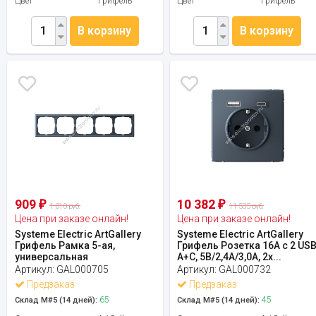
Цвет
Грифель
Цвет
Грифель
В корзину
В корзину
909
10 382
₽
₽
1 010 руб.
11 535 руб.
Цена при заказе онлайн!
Цена при заказе онлайн!
Systeme Electric ArtGallery
Systeme Electric ArtGallery
Грифель Рамка 5-ая,
Грифель Розетка 16А с 2 US
универсальная
A+C, 5В/2,4А/3,0А, 2х...
Артикул:
GAL000705
Артикул:
GAL000732
Предзаказ
Предзаказ
65
45
Склад М#5 (14 дней):
Склад М#5 (14 дней):