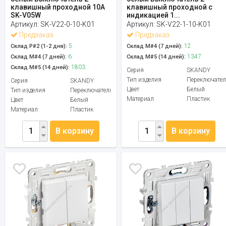
клавишный проходной 10А
клавишный проходной с
SK-V05W
индикацией 1...
Артикул:
SK-V22-0-10-K01
Артикул:
SK-V22-1-10-K01
Предзаказ
Предзаказ
5
12
Склад Р#2 (1-2 дня):
Склад М#4 (7 дней):
6
1347
Склад М#4 (7 дней):
Склад М#5 (14 дней):
1803
Склад М#5 (14 дней):
Серия
SKANDY
Тип изделия
Переключател
Серия
SKANDY
Цвет
Белый
Тип изделия
Переключатель
Материал
Пластик
Цвет
Белый
Материал
Пластик
В корзину
В корзину