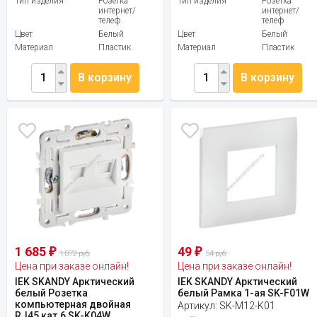
Тип изделия
Розетка
Тип изделия
Розетка
интернет/
интернет/
телеф
телеф
Цвет
Белый
Цвет
Белый
Материал
Пластик
Материал
Пластик
В корзину
В корзину
1 685
49
₽
₽
1 872 руб.
54 руб.
Цена при заказе онлайн!
Цена при заказе онлайн!
IEK SKANDY Арктический
IEK SKANDY Арктический
белый Розетка
белый Рамка 1-ая SK-F01W
компьютерная двойная
Артикул:
SK-M12-K01
RJ45 кат.6 SK-K04W