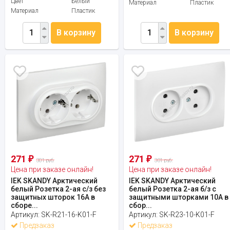
Цвет
Белый
Материал
Пластик
Материал
Пластик
В корзину
В корзину
271
271
₽
₽
301 руб.
301 руб.
Цена при заказе онлайн!
Цена при заказе онлайн!
IEK SKANDY Арктический
IEK SKANDY Арктический
белый Розетка 2-ая с/з без
белый Розетка 2-ая б/з с
защитных шторок 16А в
защитными шторками 10А в
сборе...
сбор...
Артикул:
SK-R21-16-K01-F
Артикул:
SK-R23-10-K01-F
Предзаказ
Предзаказ