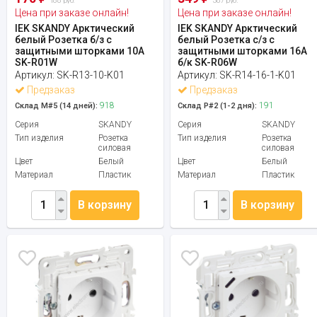
188 руб.
387 руб.
Цена при заказе онлайн!
Цена при заказе онлайн!
IEK SKANDY Арктический
IEK SKANDY Арктический
белый Розетка б/з с
белый Розетка с/з с
защитными шторками 10А
защитными шторками 16А
SK-R01W
б/к SK-R06W
Артикул:
SK-R13-10-K01
Артикул:
SK-R14-16-1-K01
Предзаказ
Предзаказ
918
191
Склад М#5 (14 дней):
Склад Р#2 (1-2 дня):
Серия
SKANDY
Серия
SKANDY
Тип изделия
Розетка
Тип изделия
Розетка
силовая
силовая
Цвет
Белый
Цвет
Белый
Материал
Пластик
Материал
Пластик
В корзину
В корзину