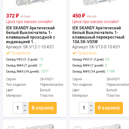
372
450
₽
₽
413 руб.
499 руб.
Цена при заказе онлайн!
Цена при заказе онлайн!
IEK SKANDY Арктический
IEK SKANDY Арктический
белый Выключатель 1-
белый Выключатель 1-
клавишный проходной с
клавишный перекрестный
индикацией 1...
10А SK-V03W
Артикул:
SK-V12-1-10-K01
Артикул:
SK-V13-0-10-K01
Предзаказ
Предзаказ
15
24
Склад Р#2 (1-2 дня):
Склад Р#2 (1-2 дня):
31
2
Склад М#4 (7 дней):
Склад М#4 (7 дней):
1077
1169
Склад М#5 (14 дней):
Склад М#5 (14 дней):
Серия
SKANDY
Серия
SKANDY
Тип изделия
Переключатель
Тип изделия
Переключател
Цвет
Белый
Цвет
Белый
Материал
Пластик
Материал
Пластик
В корзину
В корзину