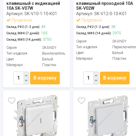
клавишный с индикацией
клавишный проходной 10А
10А SK-V07W
SK-V02W
Артикул:
SK-V10-1-10-K01
Артикул:
SK-V12-0-10-K01
Предзаказ
Предзаказ
44
36
Склад Р#2 (1-2 дня):
Склад Р#2 (1-2 дня):
163
2975
Склад М#4 (7 дней):
Склад М#5 (14 дней):
3750
Склад М#5 (14 дней):
Серия
SKANDY
Тип изделия
Переключател
Серия
SKANDY
Цвет
Белый
Тип изделия
Выключатель
Материал
Пластик
Цвет
Белый
Материал
Пластик
В корзину
В корзину