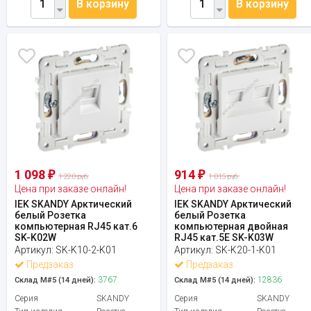
В корзину
В корзину
1 098
914
₽
₽
1 220 руб.
1 015 руб.
Цена при заказе онлайн!
Цена при заказе онлайн!
IEK SKANDY Арктический
IEK SKANDY Арктический
белый Розетка
белый Розетка
компьютерная RJ45 кат.6
компьютерная двойная
SK-K02W
RJ45 кат.5E SK-K03W
Артикул:
SK-K10-2-K01
Артикул:
SK-K20-1-K01
Предзаказ
Предзаказ
3767
12836
Склад М#5 (14 дней):
Склад М#5 (14 дней):
Серия
SKANDY
Серия
SKANDY