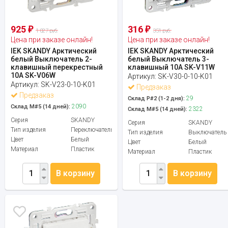
925
316
₽
₽
1 027 руб.
351 руб.
Цена при заказе онлайн!
Цена при заказе онлайн!
IEK SKANDY Арктический
IEK SKANDY Арктический
белый Выключатель 2-
белый Выключатель 3-
клавишный перекрестный
клавишный 10А SK-V11W
10А SK-V06W
Артикул:
SK-V30-0-10-K01
Артикул:
SK-V23-0-10-K01
Предзаказ
Предзаказ
29
Склад Р#2 (1-2 дня):
2090
Склад М#5 (14 дней):
2322
Склад М#5 (14 дней):
Серия
SKANDY
Серия
SKANDY
Тип изделия
Переключатель
Тип изделия
Выключатель
Цвет
Белый
Цвет
Белый
Материал
Пластик
Материал
Пластик
В корзину
В корзину