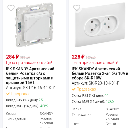
284
228
₽
₽
315 руб.
253 руб.
Цена при заказе онлайн!
Цена при заказе онлайн!
IEK SKANDY Арктический
IEK SKANDY Арктический
белый Розетка с/з с
белый Розетка 2-ая б/з 10А 
защитными шторками и
сборе SK-R10W
крышкой 16А I...
Артикул:
SK-R20-10-K01-F
Артикул:
SK-R16-16-44-K01
Предзаказ
Предзаказ
44
Склад Р#2 (1-2 дня):
25
Склад Р#2 (1-2 дня):
1265
Склад М#5 (14 дней):
4089
Склад М#5 (14 дней):
Серия
SKANDY
Серия
SKANDY
Тип изделия
Розетка
силовая
Тип изделия
Розетка
силовая
Цвет
Белый