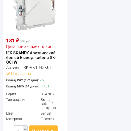
181
₽
201 руб.
Цена при заказе онлайн!
IEK SKANDY Арктический
белый Вывод кабеля SK-
O01W
Артикул:
SK-VK10-0-K01
Предзаказ
25
Склад Р#2 (1-2 дня):
1161
Склад М#5 (14 дней):
Серия
SKANDY
Тип изделия
Вывод
кабеля/
заглушка
Цвет
Белый
Материал
Пластик