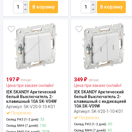
В корзину
В корзину
197
349
₽
₽
218 руб.
387 руб.
Цена при заказе онлайн!
Цена при заказе онлайн!
IEK SKANDY Арктический
IEK SKANDY Арктический
белый Выключатель 2-
белый Выключатель 2-
клавишный 10А SK-V04W
клавишный с индикацией
10А SK-V09W
Артикул:
SK-V20-0-10-K01
Артикул:
SK-V20-1-10-K01
Предзаказ
Предзаказ
33
Склад Р#2 (1-2 дня):
40
Склад Р#2 (1-2 дня):
130
Склад М#4 (7 дней):
40
Склад М#4 (7 дней):
7978
Склад М#5 (14 дней):