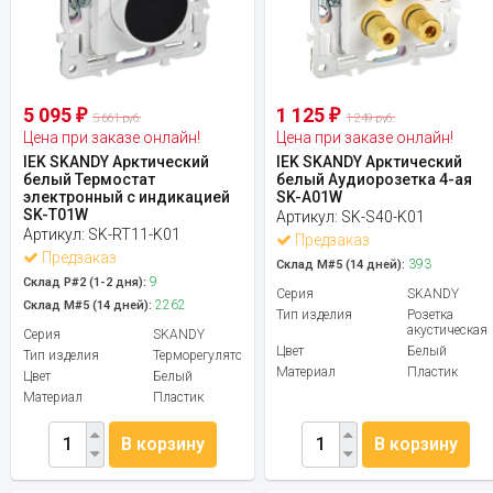
5 095
1 125
₽
₽
5 661 руб.
1 249 руб.
Цена при заказе онлайн!
Цена при заказе онлайн!
IEK SKANDY Арктический
IEK SKANDY Арктический
белый Термостат
белый Аудиорозетка 4-ая
электронный с индикацией
SK-A01W
SK-T01W
Артикул:
SK-S40-K01
Артикул:
SK-RT11-K01
Предзаказ
Предзаказ
393
Склад М#5 (14 дней):
9
Склад Р#2 (1-2 дня):
Серия
SKANDY
2262
Склад М#5 (14 дней):
Тип изделия
Розетка
акустическая
Серия
SKANDY
Цвет
Белый
Тип изделия
Терморегулятор
Материал
Пластик
Цвет
Белый
Материал
Пластик
В корзину
В корзину