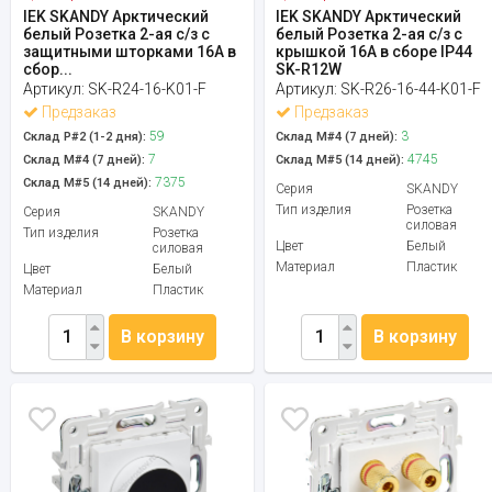
IEK SKANDY Арктический
IEK SKANDY Арктический
белый Розетка 2-ая с/з с
белый Розетка 2-ая с/з с
защитными шторками 16А в
крышкой 16А в сборе IP44
сбор...
SK-R12W
Артикул:
SK-R24-16-K01-F
Артикул:
SK-R26-16-44-K01-F
Предзаказ
Предзаказ
59
3
Склад Р#2 (1-2 дня):
Склад М#4 (7 дней):
7
4745
Склад М#4 (7 дней):
Склад М#5 (14 дней):
7375
Склад М#5 (14 дней):
Серия
SKANDY
Тип изделия
Розетка
Серия
SKANDY
силовая
Тип изделия
Розетка
Цвет
Белый
силовая
Материал
Пластик
Цвет
Белый
Материал
Пластик
В корзину
В корзину