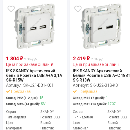
1 804
2 419
₽
₽
2 004 руб.
2 687 руб.
Цена при заказе онлайн!
Цена при заказе онлайн!
IEK SKANDY Арктический
IEK SKANDY Арктический
белый Розетка USB A+A 3,1А
белый Розетка USB A+C 18В
SK-R15W
SK-R13W
Артикул:
SK-U21-D31-K01
Артикул:
SK-U22-018-K01
Предзаказ
Предзаказ
18
1
Склад Р#2 (1-2 дня):
Склад М#4 (7 дней):
581
1707
Склад М#5 (14 дней):
Склад М#5 (14 дней):
Серия
SKANDY
Серия
SKANDY
Тип изделия
Розетка USB
Тип изделия
Розетка USB
Цвет
Белый
Цвет
Белый
Материал
Пластик
Материал
Пластик