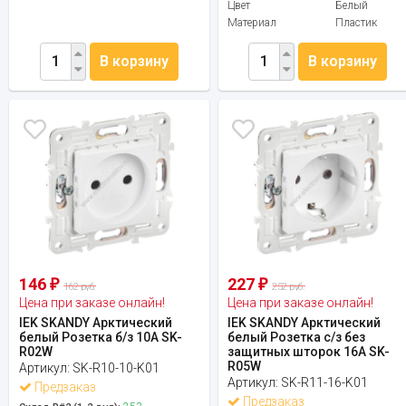
Цвет
Белый
Материал
Пластик
В корзину
В корзину
146
227
₽
₽
162 руб.
252 руб.
Цена при заказе онлайн!
Цена при заказе онлайн!
IEK SKANDY Арктический
IEK SKANDY Арктический
белый Розетка б/з 10А SK-
белый Розетка с/з без
R02W
защитных шторок 16А SK-
R05W
Артикул:
SK-R10-10-K01
Артикул:
SK-R11-16-K01
Предзаказ
Предзаказ