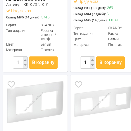
Предзаказ
Артикул:
SK-K20-2-K01
369
Склад Р#2 (1-2 дня):
Предзаказ
8
Склад М#4 (7 дней):
3746
Склад М#5 (14 дней):
11841
Склад М#5 (14 дней):
Серия
SKANDY
Серия
SKANDY
Тип изделия
Розетка
Тип изделия
Рамка
интернет/
телеф
Цвет
Белый
Цвет
Белый
Материал
Пластик
Материал
Пластик
В корзину
В корзину