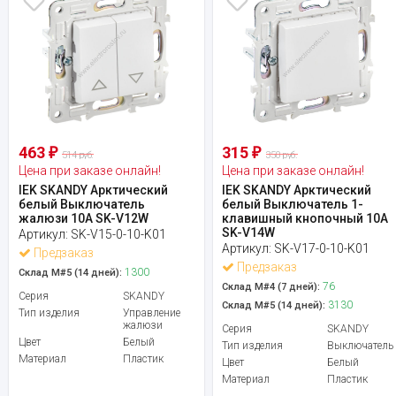
463
315
₽
₽
514 руб.
350 руб.
Цена при заказе онлайн!
Цена при заказе онлайн!
IEK SKANDY Арктический
IEK SKANDY Арктический
белый Выключатель
белый Выключатель 1-
жалюзи 10А SK-V12W
клавишный кнопочный 10А
SK-V14W
Артикул:
SK-V15-0-10-K01
Артикул:
SK-V17-0-10-K01
Предзаказ
Предзаказ
1300
Склад М#5 (14 дней):
76
Склад М#4 (7 дней):
Серия
SKANDY
3130
Склад М#5 (14 дней):
Тип изделия
Управление
жалюзи
Серия
SKANDY
Цвет
Белый
Тип изделия
Выключатель
Материал
Пластик
Цвет
Белый
Материал
Пластик