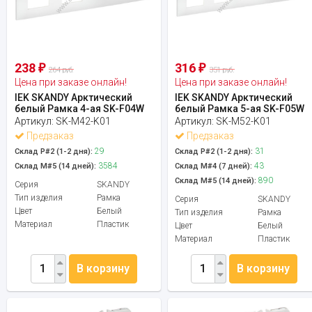
238
316
₽
₽
264 руб.
351 руб.
Цена при заказе онлайн!
Цена при заказе онлайн!
IEK SKANDY Арктический
IEK SKANDY Арктический
белый Рамка 4-ая SK-F04W
белый Рамка 5-ая SK-F05W
Артикул:
SK-M42-K01
Артикул:
SK-M52-K01
Предзаказ
Предзаказ
29
31
Склад Р#2 (1-2 дня):
Склад Р#2 (1-2 дня):
3584
43
Склад М#5 (14 дней):
Склад М#4 (7 дней):
890
Склад М#5 (14 дней):
Серия
SKANDY
Тип изделия
Рамка
Серия
SKANDY
Цвет
Белый
Тип изделия
Рамка
Материал
Пластик
Цвет
Белый
Материал
Пластик
В корзину
В корзину