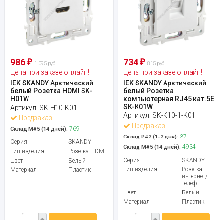
986
734
₽
₽
1 095 руб.
815 руб.
Цена при заказе онлайн!
Цена при заказе онлайн!
IEK SKANDY Арктический
IEK SKANDY Арктический
белый Розетка HDMI SK-
белый Розетка
H01W
компьютерная RJ45 кат.5E
SK-K01W
Артикул:
SK-H10-K01
Артикул:
SK-K10-1-K01
Предзаказ
Предзаказ
769
Склад М#5 (14 дней):
37
Склад Р#2 (1-2 дня):
Серия
SKANDY
4934
Склад М#5 (14 дней):
Тип изделия
Розетка HDMI
Серия
SKANDY
Цвет
Белый
Тип изделия
Розетка
Материал
Пластик
интернет/
телеф
Цвет
Белый
Материал
Пластик