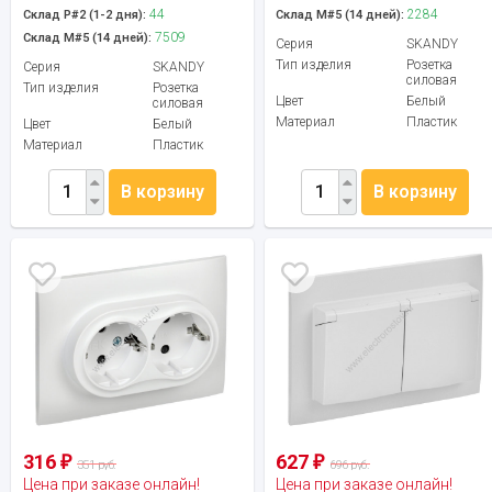
44
2284
Склад Р#2 (1-2 дня):
Склад М#5 (14 дней):
7509
Склад М#5 (14 дней):
Серия
SKANDY
Тип изделия
Розетка
Серия
SKANDY
силовая
Тип изделия
Розетка
Цвет
Белый
силовая
Материал
Пластик
Цвет
Белый
Материал
Пластик
В корзину
В корзину
316
627
₽
₽
351 руб.
696 руб.
Цена при заказе онлайн!
Цена при заказе онлайн!