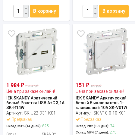
В корзину
В корзину
1 984
151
₽
₽
2 204 руб.
167 руб.
Цена при заказе онлайн!
Цена при заказе онлайн!
IEK SKANDY Арктический
IEK SKANDY Арктический
белый Розетка USB A+C 3,1А
белый Выключатель 1-
SK-R14W
клавишный 10А SK-V01W
Артикул:
SK-U22-D31-K01
Артикул:
SK-V10-0-10-K01
Предзаказ
Предзаказ
825
74
Склад М#5 (14 дней):
Склад Р#2 (1-2 дня):
273
Склад М#4 (7 дней):
Серия
SKANDY