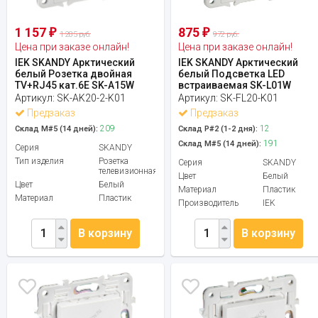
1 157
875
₽
₽
1 285 руб.
972 руб.
Цена при заказе онлайн!
Цена при заказе онлайн!
IEK SKANDY Арктический
IEK SKANDY Арктический
белый Розетка двойная
белый Подсветка LED
TV+RJ45 кат.6E SK-A15W
встраиваемая SK-L01W
Артикул:
SK-AK20-2-K01
Артикул:
SK-FL20-K01
Предзаказ
Предзаказ
209
12
Склад М#5 (14 дней):
Склад Р#2 (1-2 дня):
191
Склад М#5 (14 дней):
Серия
SKANDY
Тип изделия
Розетка
Серия
SKANDY
телевизионная
Цвет
Белый
Цвет
Белый
Материал
Пластик
Материал
Пластик
Производитель
IEK
В корзину
В корзину