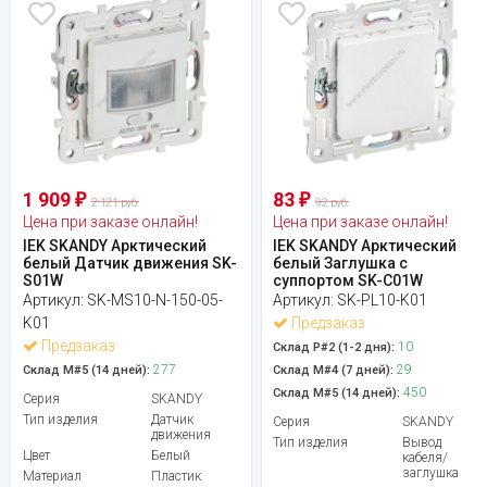
1 909
83
₽
₽
2 121 руб.
92 руб.
Цена при заказе онлайн!
Цена при заказе онлайн!
IEK SKANDY Арктический
IEK SKANDY Арктический
белый Датчик движения SK-
белый Заглушка с
S01W
суппортом SK-C01W
Артикул:
SK-MS10-N-150-05-
Артикул:
SK-PL10-K01
K01
Предзаказ
Предзаказ
10
Склад Р#2 (1-2 дня):
277
29
Склад М#5 (14 дней):
Склад М#4 (7 дней):
450
Склад М#5 (14 дней):
Серия
SKANDY
Тип изделия
Датчик
Серия
SKANDY
движения
Тип изделия
Вывод
Цвет
Белый
кабеля/
заглушка
Материал
Пластик