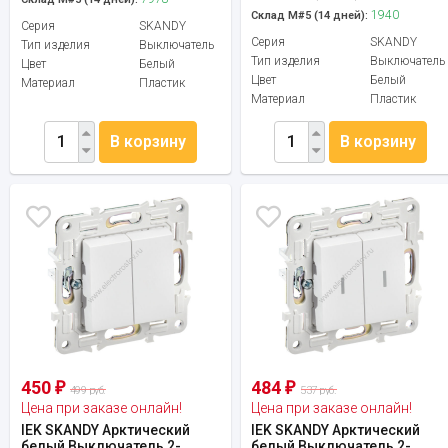
1940
Склад М#5 (14 дней):
Серия
SKANDY
Серия
SKANDY
Тип изделия
Выключатель
Тип изделия
Выключатель
Цвет
Белый
Цвет
Белый
Материал
Пластик
Материал
Пластик
В корзину
В корзину
450
484
₽
₽
499 руб.
537 руб.
Цена при заказе онлайн!
Цена при заказе онлайн!
IEK SKANDY Арктический
IEK SKANDY Арктический
белый Выключатель 2-
белый Выключатель 2-