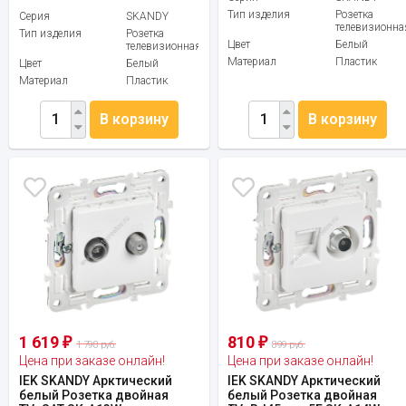
Тип изделия
Розетка
Серия
SKANDY
телевизионна
Тип изделия
Розетка
Цвет
Белый
телевизионная
Материал
Пластик
Цвет
Белый
Материал
Пластик
В корзину
В корзину
1 619
810
₽
₽
1 798 руб.
899 руб.
Цена при заказе онлайн!
Цена при заказе онлайн!
IEK SKANDY Арктический
IEK SKANDY Арктический
белый Розетка двойная
белый Розетка двойная