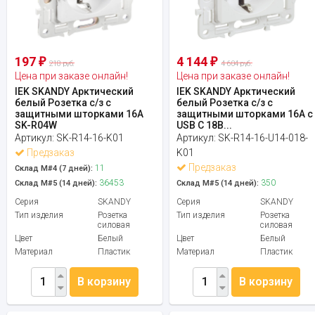
197
4 144
₽
₽
218 руб.
4 604 руб.
Цена при заказе онлайн!
Цена при заказе онлайн!
IEK SKANDY Арктический
IEK SKANDY Арктический
белый Розетка с/з с
белый Розетка с/з с
защитными шторками 16А
защитными шторками 16А с
SK-R04W
USB C 18В...
Артикул:
SK-R14-16-K01
Артикул:
SK-R14-16-U14-018-
Предзаказ
K01
Предзаказ
11
Склад М#4 (7 дней):
36453
350
Склад М#5 (14 дней):
Склад М#5 (14 дней):
Серия
SKANDY
Серия
SKANDY
Тип изделия
Розетка
Тип изделия
Розетка
силовая
силовая
Цвет
Белый
Цвет
Белый
Материал
Пластик
Материал
Пластик
В корзину
В корзину