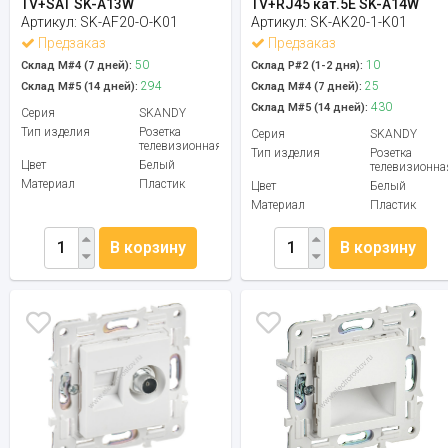
TV+SAT SK-A13W
TV+RJ45 кат.5E SK-A14W
Артикул:
SK-AF20-O-K01
Артикул:
SK-AK20-1-K01
Предзаказ
Предзаказ
50
10
Склад М#4 (7 дней):
Склад Р#2 (1-2 дня):
294
25
Склад М#5 (14 дней):
Склад М#4 (7 дней):
430
Склад М#5 (14 дней):
Серия
SKANDY
Тип изделия
Розетка
Серия
SKANDY
телевизионная
Тип изделия
Розетка
Цвет
Белый
телевизионна
Материал
Пластик
Цвет
Белый
Материал
Пластик
В корзину
В корзину