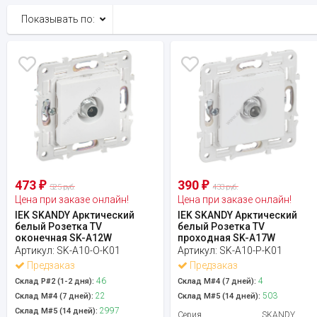
Показывать по:
473
390
₽
₽
525 руб.
433 руб.
Цена при заказе онлайн!
Цена при заказе онлайн!
IEK SKANDY Арктический
IEK SKANDY Арктический
белый Розетка TV
белый Розетка TV
оконечная SK-A12W
проходная SK-A17W
Артикул:
SK-A10-O-K01
Артикул:
SK-A10-P-K01
Предзаказ
Предзаказ
46
4
Склад Р#2 (1-2 дня):
Склад М#4 (7 дней):
22
503
Склад М#4 (7 дней):
Склад М#5 (14 дней):
2997
Склад М#5 (14 дней):
Серия
SKANDY