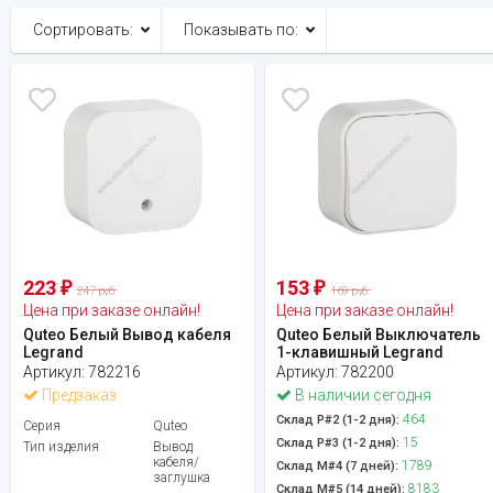
Сортировать:
Показывать по:
223
153
₽
₽
247 руб.
169 руб.
Цена при заказе онлайн!
Цена при заказе онлайн!
Quteo Белый Вывод кабеля
Quteo Белый Выключатель
Legrand
1-клавишный Legrand
Артикул:
782216
Артикул:
782200
Предзаказ
В наличии сегодня
464
Склад Р#2 (1-2 дня):
Серия
Quteo
15
Склад Р#3 (1-2 дня):
Тип изделия
Вывод
кабеля/
1789
Склад М#4 (7 дней):
заглушка
8183
Склад М#5 (14 дней):