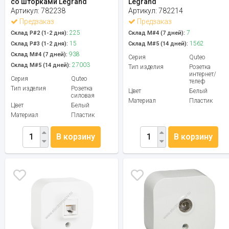
со шторками Legrand
Legrand
Артикул:
782238
Артикул:
782214
Предзаказ
Предзаказ
225
7
Склад Р#2 (1-2 дня):
Склад М#4 (7 дней):
15
1562
Склад Р#3 (1-2 дня):
Склад М#5 (14 дней):
938
Склад М#4 (7 дней):
Серия
Quteo
27003
Склад М#5 (14 дней):
Тип изделия
Розетка
интернет/
Серия
Quteo
телеф
Тип изделия
Розетка
Цвет
Белый
силовая
Материал
Пластик
Цвет
Белый
Материал
Пластик
В корзину
В корзину