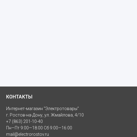
КОНТАКТЫ
Интернет-магазин "Электротовары"
г. Ростов-на-Дону, ул. Жмайлова, 4/10
+7 (863) 201-10-40
Пн—Пт 9:00—18:00 Сб 9:00—16:00
mail@electrorostov.ru