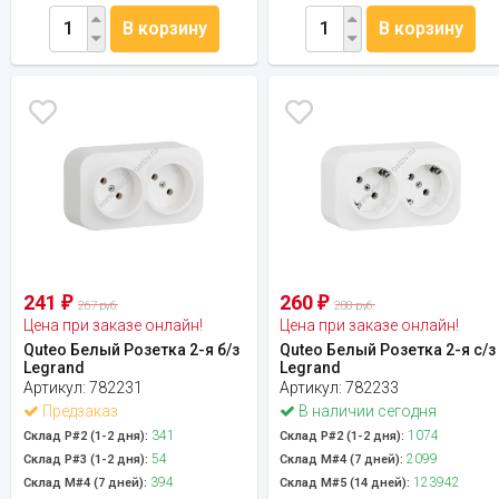
В корзину
В корзину
241
260
₽
₽
267 руб.
288 руб.
Цена при заказе онлайн!
Цена при заказе онлайн!
Quteo Белый Розетка 2-я б/з
Quteo Белый Розетка 2-я с/з
Legrand
Legrand
Артикул:
782231
Артикул:
782233
Предзаказ
В наличии сегодня
341
1074
Склад Р#2 (1-2 дня):
Склад Р#2 (1-2 дня):
54
2099
Склад Р#3 (1-2 дня):
Склад М#4 (7 дней):
394
123942
Склад М#4 (7 дней):
Склад М#5 (14 дней):