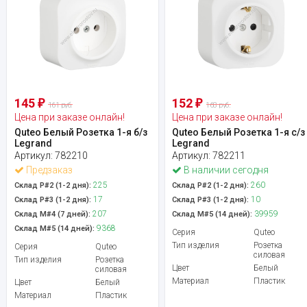
145
152
₽
₽
161 руб.
168 руб.
Цена при заказе онлайн!
Цена при заказе онлайн!
Quteo Белый Розетка 1-я б/з
Quteo Белый Розетка 1-я с/з
Legrand
Legrand
Артикул:
782210
Артикул:
782211
Предзаказ
В наличии сегодня
225
260
Склад Р#2 (1-2 дня):
Склад Р#2 (1-2 дня):
17
10
Склад Р#3 (1-2 дня):
Склад Р#3 (1-2 дня):
207
39959
Склад М#4 (7 дней):
Склад М#5 (14 дней):
9368
Склад М#5 (14 дней):
Серия
Quteo
Тип изделия
Розетка
Серия
Quteo
силовая
Тип изделия
Розетка
Цвет
Белый
силовая
Материал
Пластик
Цвет
Белый
Материал
Пластик