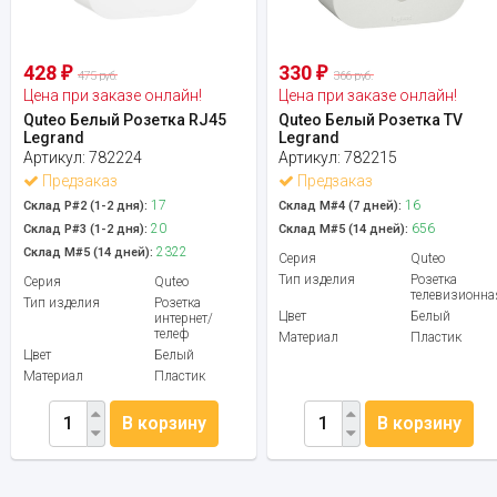
428
330
₽
₽
475 руб.
366 руб.
Цена при заказе онлайн!
Цена при заказе онлайн!
Quteo Белый Розетка RJ45
Quteo Белый Розетка TV
Legrand
Legrand
Артикул:
782224
Артикул:
782215
Предзаказ
Предзаказ
17
16
Склад Р#2 (1-2 дня):
Склад М#4 (7 дней):
20
656
Склад Р#3 (1-2 дня):
Склад М#5 (14 дней):
2322
Склад М#5 (14 дней):
Серия
Quteo
Тип изделия
Розетка
Серия
Quteo
телевизионна
Тип изделия
Розетка
Цвет
Белый
интернет/
телеф
Материал
Пластик
Цвет
Белый
Материал
Пластик
В корзину
В корзину