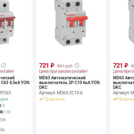
721
721
₽
₽
801 руб.
8
онлайн!
Цена при заказе онлайн!
Цена при з
ческий
MD63 Автоматический
MD63 Авт
C63 4,5кА YON
выключатель 2P C10 6кА YON
выключате
DKC
DKC
2PC63
Артикул:
MD63-2C10-6
Артикул:
M
одня
Предзаказ
Предзак
:
6
й):
162
YON
63А