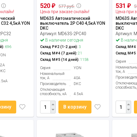
520
531
₽
₽
577 руб.
5
онлайн!
Цена при заказе онлайн!
Цена при з
ческий
MD63S Автоматический
MD63S Ав
C32 4,5кА YON
выключатель 2P C40 4,5кА YON
выключате
DKC
DKC
2PC32
Артикул:
MD63S-2PC40
Артикул:
M
одня
В наличии сегодня
В налич
й):
696
Склад Р#2 (1-2 дня):
3
Склад М#4 (
Склад М#4 (7 дней):
21
Склад М#5 (
YON
Склад М#5 (14 дней):
1158
Серия
32А
Номинальн
Серия
YON
DKC
ток, А
Номинальный
Производит
ток, А
40А
4.5кА
Отключающ
Производитель
DKC
способность,
Отключающая
способность, кА
4.5кА
рзину
В корзину