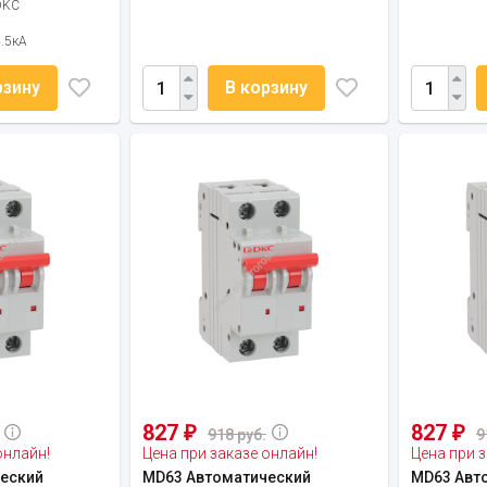
DKC
4.5кА
рзину
В корзину
827
827
₽
₽
918 руб.
9
онлайн!
Цена при заказе онлайн!
Цена при з
еский
MD63 Автоматический
MD63 Авт