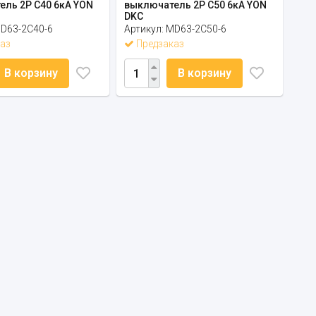
ль 2P C40 6кА YON
выключатель 2P C50 6кА YON
DKC
D63-2C40-6
Артикул:
MD63-2C50-6
аз
Предзаказ
В корзину
В корзину