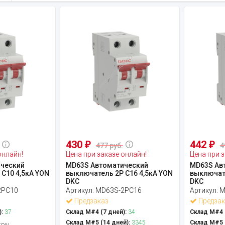
430
442
₽
₽
477 руб.
4
онлайн!
Цена при заказе онлайн!
Цена при з
ческий
MD63S Автоматический
MD63S Ав
C10 4,5кА YON
выключатель 2P C16 4,5кА YON
выключате
DKC
DKC
2PC10
Артикул:
MD63S-2PC16
Артикул:
M
Предзаказ
Предзак
:
37
Склад М#4 (7 дней):
34
Склад М#4 (
Склад М#5 (14 дней):
3345
Склад М#5 (