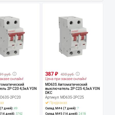
387
₽
91 руб.
430 руб.
аказе онлайн!
Цена при заказе онлайн!
томатический
MD63S Автоматический
ль 2P C20 4,5кА YON
выключатель 2P C25 4,5кА YON
DKC
D63S-2PC20
Артикул:
MD63S-2PC25
аз
Предзаказ
7 дней):
49
Склад М#4 (7 дней):
7
14 дней):
3762
Склад М#5 (14 дней):
2418