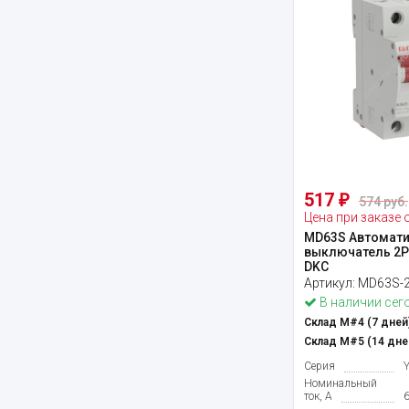
517
₽
574 руб.
Цена при заказе 
MD63S Автомати
выключатель 2P 
DKC
Артикул:
MD63S-
В наличии сег
Склад М#4 (7 дней)
Склад М#5 (14 дне
Серия
Номинальный
ток, А