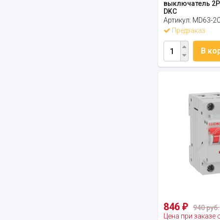
выключатель 2P
DKC
Артикул:
MD63-2C
Предзаказ
В ко
846
₽
940 руб.
Цена при заказе 