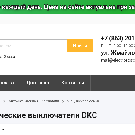
 каждый день. Цена на сайте актуальна при 
+7 (863) 20
Найти
Пн—Пт 9:00—18:00 
ул. Жмайло
ка Glossa
mail@electrorost
Оплата
Доставка
Контакты
е
Автоматические выключатели
2P - Двухполюсные
ческие выключатели DKC