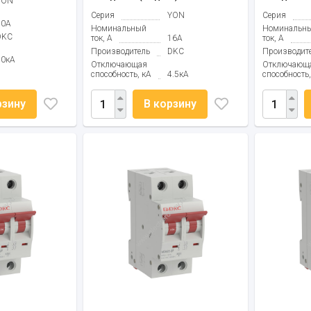
YON
Серия
YON
Серия
10А
Номинальный
Номинальн
DKC
ток, А
16А
ток, А
Производитель
DKC
Производит
10кА
Отключающая
Отключающ
способность, кА
4.5кА
способность,
рзину
В корзину