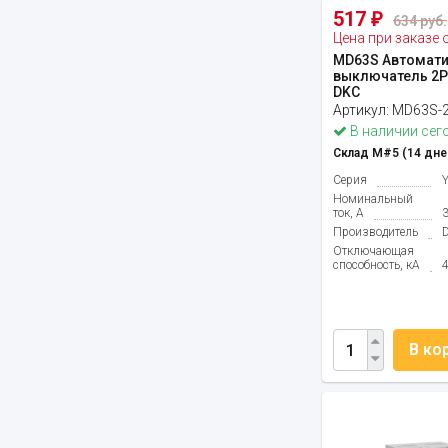
517
₽
634 руб.
Цена при заказе 
MD63S Автомати
выключатель 2P 
DKC
Артикул:
MD63S-
В наличии сег
Склад М#5 (14 дне
Серия
Номинальный
ток, А
Производитель
Отключающая
способность, кА
В ко