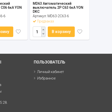
еский
MD63 Автоматический
 C06 6кА YON
выключатель 2P C63 6кА YON
DKC
6-6
Артикул:
MD63-2C63-6
Предзаказ
рзину
В корзину
Ы
ПОЛЬЗОВАТЕЛЬ
Личный кабинет
Избранное
а
ы
5:28.