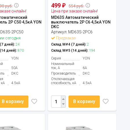
499
₽
90 руб.
554 руб.
аказе онлайн!
Цена при заказе онлайн!
томатический
MD63S Автоматический
ль 2P C50 4,5кА YON
выключатель 2P C6 4,5кА YON
DKC
D63S-2PC50
Артикул:
MD63S-2PC6
ии сегодня
Предзаказ
7 дней):
24
Склад М#4 (7 дней):
2
14 дней):
870
Склад М#5 (14 дней):
194
YON
Серия
YON
ый
Номинальный
50А
ток, А
6А
ель
DKC
Производитель
DKC
ая
Отключающая
 кА
4.5кА
способность, кА
4.5кА
В корзину
В корзину