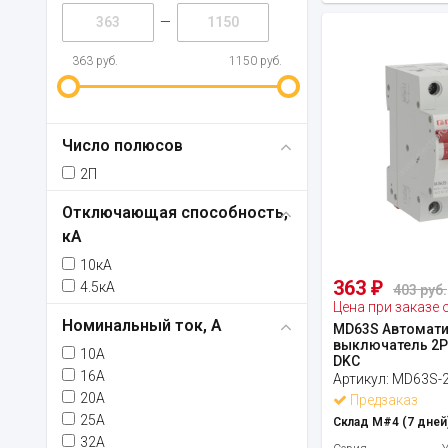
—
363 руб.
1150 руб.
Число полюсов
2П
Отключающая способность,
кА
10кА
363
4.5кА
₽
403 руб.
Цена при заказе 
Номинальный ток, А
MD63S Автомати
выключатель 2P 
10А
DKC
16А
Артикул:
MD63S-
20А
Предзаказ
25А
Склад М#4 (7 дней)
32А