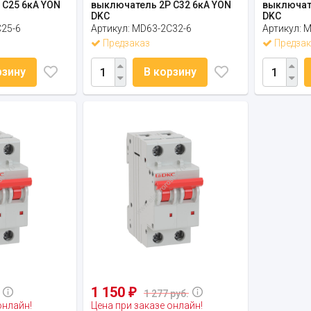
 C25 6кА YON
выключатель 2P C32 6кА YON
выключате
DKC
DKC
25-6
Артикул:
MD63-2C32-6
Артикул:
M
Предзаказ
Предзак
рзину
В корзину
1 150
₽
1 277 руб.
онлайн!
Цена при заказе онлайн!