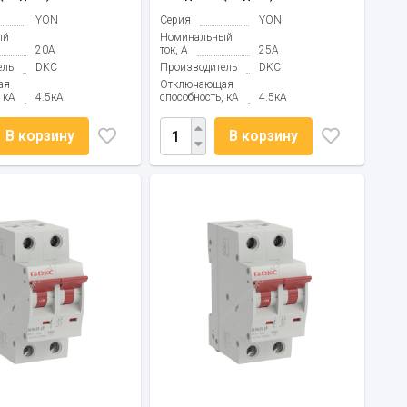
YON
Серия
YON
ый
Номинальный
20А
ток, А
25А
ель
DKC
Производитель
DKC
ая
Отключающая
 кА
4.5кА
способность, кА
4.5кА
В корзину
В корзину