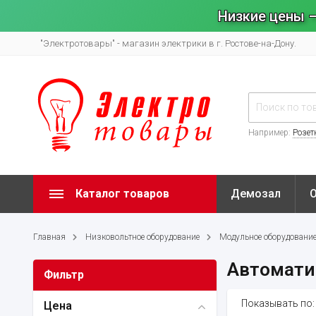
Низкие цены –
"Электротовары" - магазин электрики в г. Ростове-на-Дону.
Например:
Розет
Каталог товаров
Демозал
Главная
Низковольтное оборудование
Модульное оборудовани
Автомати
Фильтр
Показывать по:
Цена