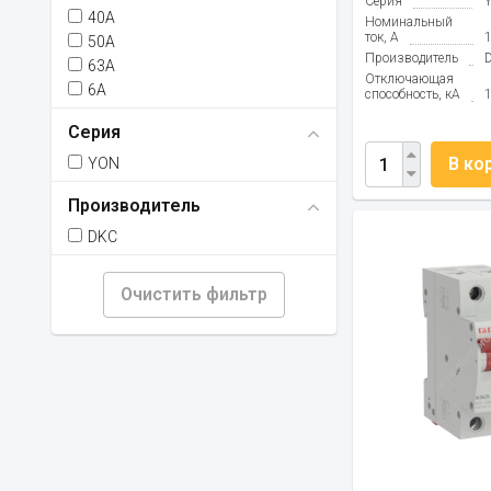
Серия
40А
Номинальный
ток, А
50А
Производитель
63А
Отключающая
6А
способность, кА
Серия
В ко
YON
Производитель
DKC
Очистить фильтр