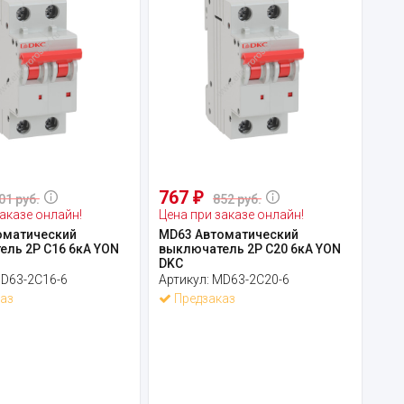
767
₽
01 руб.
852 руб.
аказе онлайн!
Цена при заказе онлайн!
оматический
MD63 Автоматический
ль 2P C16 6кА YON
выключатель 2P C20 6кА YON
DKC
D63-2C16-6
Артикул:
MD63-2C20-6
аз
Предзаказ