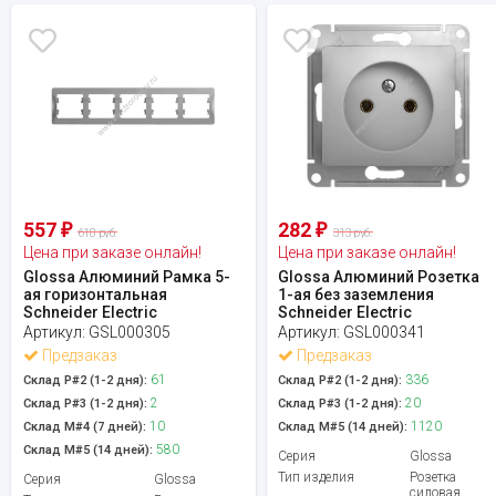
557
282
₽
₽
618 руб.
313 руб.
Цена при заказе онлайн!
Цена при заказе онлайн!
Glossa Алюминий Рамка 5-
Glossa Алюминий Розетка
ая горизонтальная
1-ая без заземления
Schneider Electric
Schneider Electric
Артикул:
GSL000305
Артикул:
GSL000341
Предзаказ
Предзаказ
61
336
Склад Р#2 (1-2 дня):
Склад Р#2 (1-2 дня):
2
20
Склад Р#3 (1-2 дня):
Склад Р#3 (1-2 дня):
10
1120
Склад М#4 (7 дней):
Склад М#5 (14 дней):
580
Склад М#5 (14 дней):
Серия
Glossa
Тип изделия
Розетка
Серия
Glossa
силовая