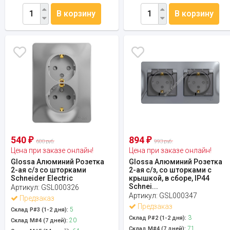
В корзину
В корзину
540
894
₽
₽
600 руб.
993 руб.
Цена при заказе онлайн!
Цена при заказе онлайн!
Glossa Алюминий Розетка
Glossa Алюминий Розетка
2-ая с/з со шторками
2-ая с/з, со шторками с
Schneider Electric
крышкой, в сборе, IP44
Schnei...
Артикул:
GSL000326
Артикул:
GSL000347
Предзаказ
Предзаказ
5
Склад Р#3 (1-2 дня):
3
Склад Р#2 (1-2 дня):
20
Склад М#4 (7 дней):
71
Склад М#4 (7 дней):