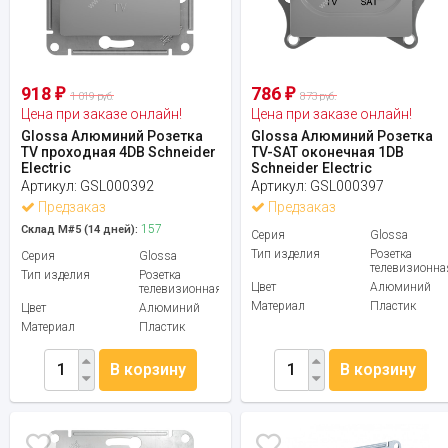
918
786
₽
₽
1 019 руб.
873 руб.
Цена при заказе онлайн!
Цена при заказе онлайн!
Glossa Алюминий Розетка
Glossa Алюминий Розетка
TV проходная 4DB Schneider
TV-SAT оконечная 1DB
Electric
Schneider Electric
Артикул:
GSL000392
Артикул:
GSL000397
Предзаказ
Предзаказ
157
Склад М#5 (14 дней):
Серия
Glossa
Тип изделия
Розетка
Серия
Glossa
телевизионна
Тип изделия
Розетка
Цвет
Алюминий
телевизионная
Материал
Пластик
Цвет
Алюминий
Материал
Пластик
В корзину
В корзину