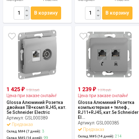
В корзину
В корзину
1 425
1 239
₽
₽
1 583 руб.
1 376 руб.
Цена при заказе онлайн!
Цена при заказе онлайн!
Glossa Алюминий Розетка
Glossa Алюминий Розетка
двойная ТВ+комп RJ45, кат.
компьютерная + телеф.,
5e Schneider Electric
RJ11+RJ45, кат.5e Schneider
El...
Артикул:
GSL000389
Артикул:
GSL000385
Предзаказ
Предзаказ
3
Склад М#4 (7 дней):
214
Склад М#5 (14 дней):
99
Склад М#5 (14 дней):