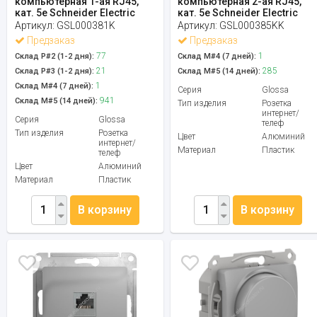
компьютерная 1-ая RJ45,
компьютерная 2-ая RJ45,
кат. 5е Schneider Electric
кат. 5e Schneider Electric
Артикул:
GSL000381K
Артикул:
GSL000385KK
Предзаказ
Предзаказ
77
1
Склад Р#2 (1-2 дня):
Склад М#4 (7 дней):
21
285
Склад Р#3 (1-2 дня):
Склад М#5 (14 дней):
1
Склад М#4 (7 дней):
Серия
Glossa
941
Склад М#5 (14 дней):
Тип изделия
Розетка
интернет/
Серия
Glossa
телеф
Тип изделия
Розетка
Цвет
Алюминий
интернет/
Материал
Пластик
телеф
Цвет
Алюминий
Материал
Пластик
В корзину
В корзину