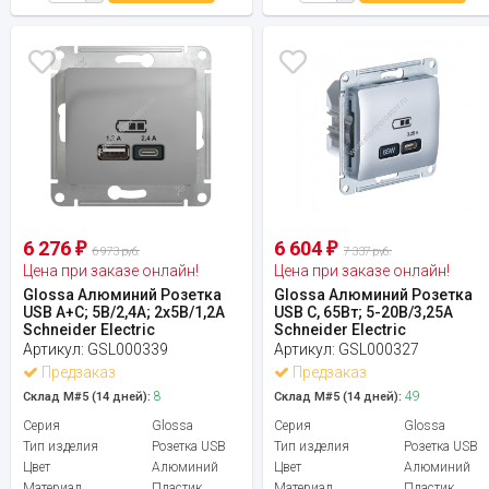
6 276
6 604
₽
₽
6 973 руб.
7 337 руб.
Цена при заказе онлайн!
Цена при заказе онлайн!
Glossa Алюминий Розетка
Glossa Алюминий Розетка
USB A+C; 5В/2,4A; 2x5В/1,2A
USB C, 65Вт; 5-20В/3,25А
Schneider Electric
Schneider Electric
Артикул:
GSL000339
Артикул:
GSL000327
Предзаказ
Предзаказ
8
49
Склад М#5 (14 дней):
Склад М#5 (14 дней):
Серия
Glossa
Серия
Glossa
Тип изделия
Розетка USB
Тип изделия
Розетка USB
Цвет
Алюминий
Цвет
Алюминий
Материал
Пластик
Материал
Пластик