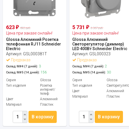
623
5 731
₽
₽
692 руб.
6 367 руб.
Цена при заказе онлайн!
Цена при заказе онлайн!
Glossa Алюминий Розетка
Glossa Алюминий
телефонная RJ11 Schneider
Светорегулятор (диммер)
Electric
LED 400Вт Schneider Electric
Артикул:
GSL000381T
Артикул:
GSL000323
Предзаказ
Предзаказ
3
2
Склад М#4 (7 дней):
Склад М#4 (7 дней):
156
30
Склад М#5 (14 дней):
Склад М#5 (14 дней):
Серия
Glossa
Серия
Glossa
Тип изделия
Розетка
Тип изделия
Светорегулят
интернет/
Цвет
Алюминий
телеф
Материал
Пластик
Цвет
Алюминий
Материал
Пластик
В корзину
В корзину