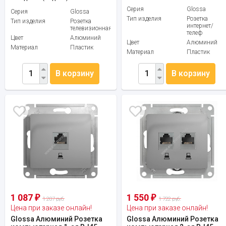
Серия
Glossa
Серия
Glossa
Тип изделия
Розетка
Тип изделия
Розетка
интернет/
телевизионная
телеф
Цвет
Алюминий
Цвет
Алюминий
Материал
Пластик
Материал
Пластик
В корзину
В корзину
1 087
1 550
₽
₽
1 207 руб.
1 722 руб.
Цена при заказе онлайн!
Цена при заказе онлайн!
Glossa Алюминий Розетка
Glossa Алюминий Розетка