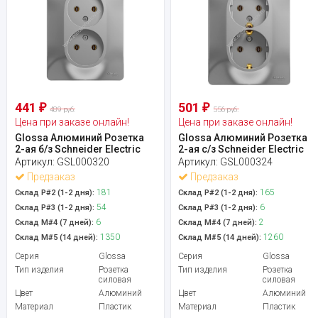
441
501
₽
₽
489 руб.
556 руб.
Цена при заказе онлайн!
Цена при заказе онлайн!
Glossa Алюминий Розетка
Glossa Алюминий Розетка
2-ая б/з Schneider Electric
2-ая с/з Schneider Electric
Артикул:
GSL000320
Артикул:
GSL000324
Предзаказ
Предзаказ
181
165
Склад Р#2 (1-2 дня):
Склад Р#2 (1-2 дня):
54
6
Склад Р#3 (1-2 дня):
Склад Р#3 (1-2 дня):
6
2
Склад М#4 (7 дней):
Склад М#4 (7 дней):
1350
1260
Склад М#5 (14 дней):
Склад М#5 (14 дней):
Серия
Glossa
Серия
Glossa
Тип изделия
Розетка
Тип изделия
Розетка
силовая
силовая
Цвет
Алюминий
Цвет
Алюминий
Материал
Пластик
Материал
Пластик