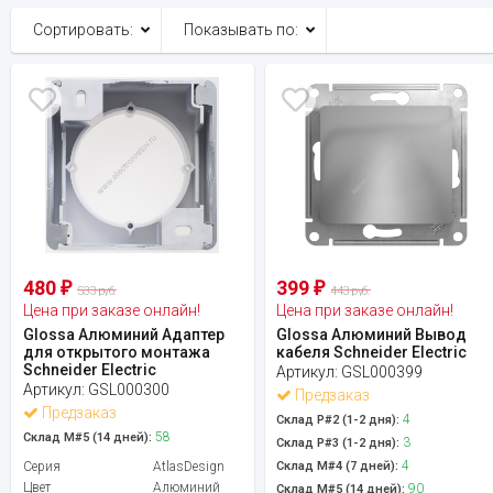
Сортировать:
Показывать по:
480
399
₽
₽
533 руб.
443 руб.
Цена при заказе онлайн!
Цена при заказе онлайн!
Glossa Алюминий Адаптер
Glossa Алюминий Вывод
для открытого монтажа
кабеля Schneider Electric
Schneider Electric
Артикул:
GSL000399
Артикул:
GSL000300
Предзаказ
Предзаказ
4
Склад Р#2 (1-2 дня):
58
Склад М#5 (14 дней):
3
Склад Р#3 (1-2 дня):
4
Серия
AtlasDesign
Склад М#4 (7 дней):
Цвет
Алюминий
90
Склад М#5 (14 дней):