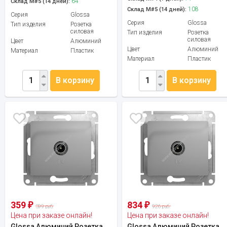
64
Склад М#5 (14 дней):
108
Склад М#5 (14 дней):
Серия
Glossa
Серия
Glossa
Тип изделия
Розетка
силовая
Тип изделия
Розетка
силовая
Цвет
Алюминий
Цвет
Алюминий
Материал
Пластик
Материал
Пластик
В корзину
В корзину
359
834
₽
₽
399 руб.
926 руб.
Цена при заказе онлайн!
Цена при заказе онлайн!
Glossa Алюминий Розетка
Glossa Алюминий Розетка