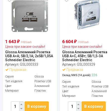
1 643
6 604
₽
₽
1 825 руб.
7 337 руб.
Цена при заказе онлайн!
Цена при заказе онлайн!
Glossa Алюминий Розетка
Glossa Алюминий Розетка
USB A+A; 5В/2,1А; 2x5В/1,05А
USB A+C, 45Вт; 5В/1,5-3А
Schneider Electric
Schneider Electric
Артикул:
GSL000333
Артикул:
GSL000329
Предзаказ
Предзаказ
226
Склад М#5 (14 дней):
Серия
Glossa
Тип изделия
Розетка USB
Серия
Glossa
Цвет
Алюминий
Тип изделия
Розетка USB
Материал
Пластик
Цвет
Алюминий
Материал
Пластик
В корзину
В корзину