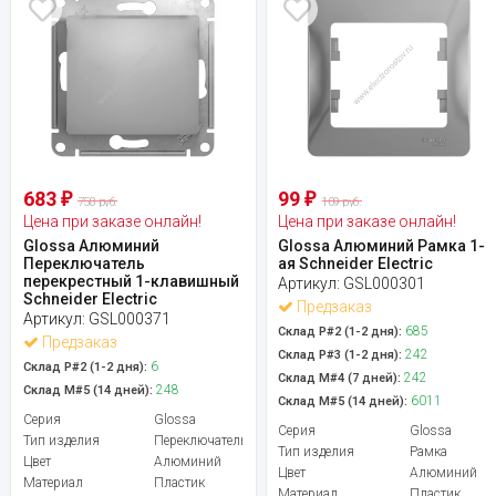
683
99
₽
₽
758 руб.
109 руб.
Цена при заказе онлайн!
Цена при заказе онлайн!
Glossa Алюминий
Glossa Алюминий Рамка 1-
Переключатель
ая Schneider Electric
перекрестный 1-клавишный
Артикул:
GSL000301
Schneider Electric
Предзаказ
Артикул:
GSL000371
685
Склад Р#2 (1-2 дня):
Предзаказ
242
Склад Р#3 (1-2 дня):
6
Склад Р#2 (1-2 дня):
242
Склад М#4 (7 дней):
248
Склад М#5 (14 дней):
6011
Склад М#5 (14 дней):
Серия
Glossa
Серия
Glossa
Тип изделия
Переключатель
Тип изделия
Рамка
Цвет
Алюминий
Цвет
Алюминий
Материал
Пластик
Материал
Пластик