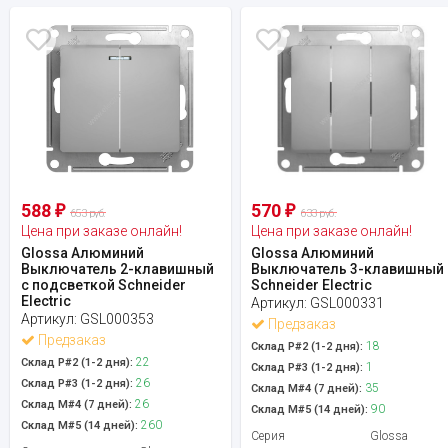
588
570
₽
₽
653 руб.
633 руб.
Цена при заказе онлайн!
Цена при заказе онлайн!
Glossa Алюминий
Glossa Алюминий
Выключатель 2-клавишный
Выключатель 3-клавишный
с подсветкой Schneider
Schneider Electric
Electric
Артикул:
GSL000331
Артикул:
GSL000353
Предзаказ
Предзаказ
18
Склад Р#2 (1-2 дня):
22
Склад Р#2 (1-2 дня):
1
Склад Р#3 (1-2 дня):
26
Склад Р#3 (1-2 дня):
35
Склад М#4 (7 дней):
26
Склад М#4 (7 дней):
90
Склад М#5 (14 дней):
260
Склад М#5 (14 дней):
Серия
Glossa