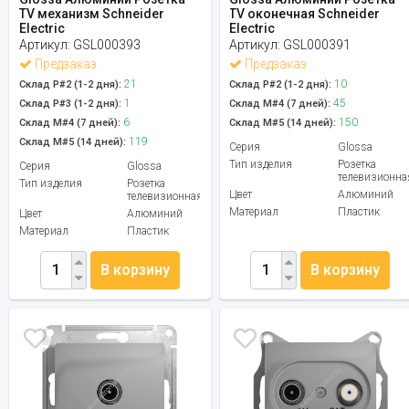
TV механизм Schneider
TV оконечная Schneider
Electric
Electric
Артикул:
GSL000393
Артикул:
GSL000391
Предзаказ
Предзаказ
21
10
Склад Р#2 (1-2 дня):
Склад Р#2 (1-2 дня):
1
45
Склад Р#3 (1-2 дня):
Склад М#4 (7 дней):
6
150
Склад М#4 (7 дней):
Склад М#5 (14 дней):
119
Склад М#5 (14 дней):
Серия
Glossa
Тип изделия
Розетка
Серия
Glossa
телевизионна
Тип изделия
Розетка
Цвет
Алюминий
телевизионная
Материал
Пластик
Цвет
Алюминий
Материал
Пластик
В корзину
В корзину