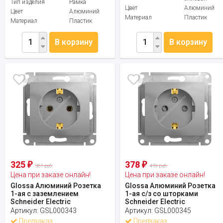
Тип изделия
Рамка
Цвет
Алюминий
Цвет
Алюминий
Материал
Пластик
Материал
Пластик
В корзину
В корзину
325
378
₽
₽
361 руб.
419 руб.
Цена при заказе онлайн!
Цена при заказе онлайн!
Glossa Алюминий Розетка
Glossa Алюминий Розетка
1-ая с заземлением
1-ая с/з со шторками
Schneider Electric
Schneider Electric
Артикул:
GSL000343
Артикул:
GSL000345
Предзаказ
Предзаказ