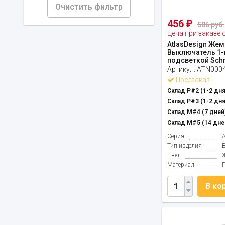
Очистить фильтр
456
₽
506 руб.
Цена при заказе 
AtlasDesign Жем
Выключатель 1-
подсветкой Schne
Артикул:
ATN000
Предзаказ
Склад Р#2 (1-2 дня
Склад Р#3 (1-2 дня
Склад М#4 (7 дней)
Склад М#5 (14 дне
Серия
Тип изделия
Цвет
Материал
В ко