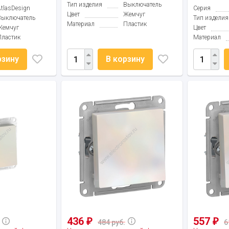
Тип изделия
Выключатель
AtlasDesign
Серия
Цвет
Жемчуг
Выключатель
Тип изделия
Материал
Пластик
Жемчуг
Цвет
Пластик
Материал
рзину
В корзину
436
557
₽
₽
484 руб.
6