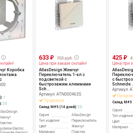
633
425
₽
₽
703 руб.
4
онлайн!
Цена при заказе онлайн!
Цена при з
чуг Коробка
AtlasDesign Жемчуг
AtlasDesi
монтажа
Переключатель 1-кл с
Переключ
c
подсветкой c
c быстро
быстрозажим.клеммами
Schneide..
400
Sch...
Артикул:
A
Артикул:
ATN000463S
Предзак
):
1
Предзаказ
Склад М#5 (
:
20
Склад М#5 (14 дней):
20
Серия
AtlasDesign
Серия
AtlasDesign
Тип изделия
Жемчуг
Тип изделия
Переключатель
Цвет
Пластик
Цвет
Жемчуг
Материал
ysteme Electric
Материал
Пластик
Schneider Electric)