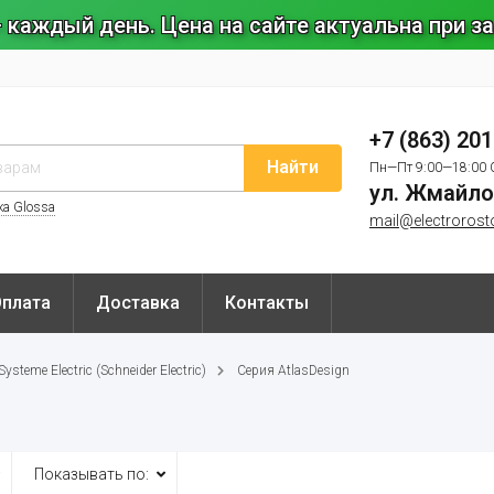
 каждый день. Цена на сайте актуальна при 
+7 (863) 20
Найти
Пн—Пт 9:00—18:00 
ул. Жмайло
ка Glossa
mail@electrorost
Оплата
Доставка
Контакты
steme Electric (Schneider Electric)
Серия AtlasDesign
Показывать по: