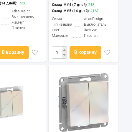
14 дней):
1530
Склад М#4 (7 дней):
218
Склад М#5 (14 дней):
4167
AtlasDesign
Выключатель
Серия
AtlasDesign
Жемчуг
Тип изделия
Выключатель
Пластик
Цвет
Жемчуг
Материал
Пластик
В корзину
В корзину