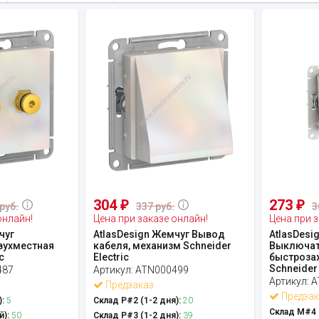
304
273
₽
₽
руб.
337 руб.
3
онлайн!
Цена при заказе онлайн!
Цена при з
чуг
AtlasDesign Жемчуг Вывод
AtlasDesi
вухместная
кабеля, механизм Schneider
Выключат
c
Electric
быстроза
Schneider .
487
Артикул:
ATN000499
Артикул:
A
Предзаказ
Предзак
:
5
Склад Р#2 (1-2 дня):
20
Склад М#4 (
й):
50
Склад Р#3 (1-2 дня):
39