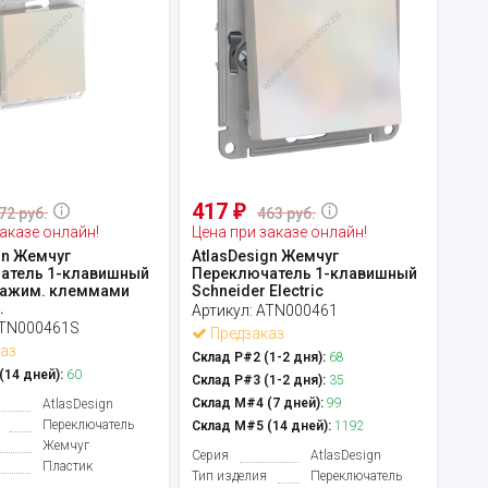
417
₽
72 руб.
463 руб.
аказе онлайн!
Цена при заказе онлайн!
gn Жемчуг
AtlasDesign Жемчуг
атель 1-клавишный
Переключатель 1-клавишный
зажим. клеммами
Schneider Electric
.
Артикул:
ATN000461
TN000461S
Предзаказ
аз
Склад Р#2 (1-2 дня):
68
14 дней):
60
Склад Р#3 (1-2 дня):
35
Склад М#4 (7 дней):
99
AtlasDesign
Переключатель
Склад М#5 (14 дней):
1192
Жемчуг
Серия
AtlasDesign
Пластик
Тип изделия
Переключатель