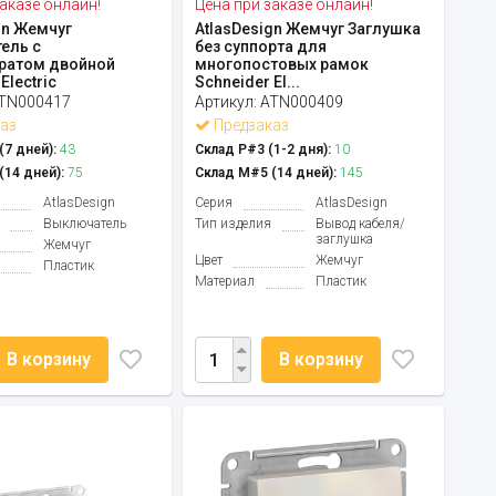
аказе онлайн!
Цена при заказе онлайн!
gn Жемчуг
AtlasDesign Жемчуг Заглушка
ель с
без суппорта для
ратом двойной
многопостовых рамок
Electric
Schneider El...
TN000417
Артикул:
ATN000409
аз
Предзаказ
7 дней):
43
Склад Р#3 (1-2 дня):
10
14 дней):
75
Склад М#5 (14 дней):
145
AtlasDesign
Серия
AtlasDesign
Выключатель
Тип изделия
Вывод кабеля/
заглушка
Жемчуг
Цвет
Жемчуг
Пластик
Материал
Пластик
В корзину
В корзину