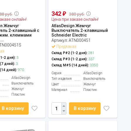
342
₽
88 руб.
380 руб.
аказе онлайн!
Цена при заказе онлайн!
gn Жемчуг
AtlasDesign Жемчуг
ель 2-клавишный c
Выключатель 2-клавишный
жим. клеммами
Schneider Electric
..
Артикул:
ATN000451
TN000451S
Предзаказ
аз
Склад Р#2 (1-2 дня):
281
1-2 дня):
3
Склад Р#3 (1-2 дня):
337
7 дней):
3
Склад М#5 (14 дней):
3350
14 дней):
970
Серия
AtlasDesign
AtlasDesign
Тип изделия
Выключатель
Выключатель
Цвет
Жемчуг
Жемчуг
Материал
Пластик
Пластик
В корзину
В корзину