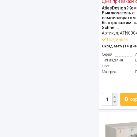
Цена при заказе 
AtlasDesign Жем
Выключатель с
самовозвратом 
быстрозажим. 
Schnei...
Артикул:
ATN000
Предзаказ
Склад М#5 (14 дне
Серия
Тип изделия
Цвет
Материал
В ко