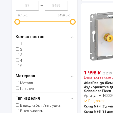
—
87 руб.
8459 руб.
Кол-во постов
1
2
3
4
5
1 998
₽
2 219 
Материал
Цена при заказе 
Металл
AtlasDesign Жем
Аудиорозетка д
Пластик
Schneider Electri
Артикул:
ATN000
Тип изделия
Предзаказ
Вывод кабеля/заглушка
Склад М#4 (7 дней)
Выключатель
Склад М#5 (14 дне