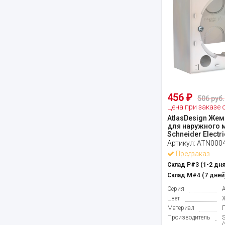
456
₽
506 руб.
Цена при заказе 
AtlasDesign Жем
для наружного 
Schneider Electri
Артикул:
ATN000
Предзаказ
Склад Р#3 (1-2 дня
Склад М#4 (7 дней)
Серия
Цвет
Материал
Производитель
S
(