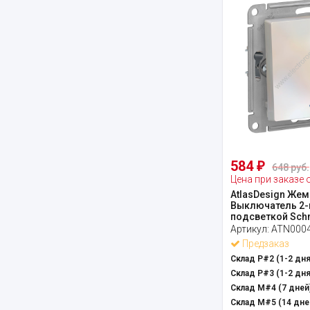
584
₽
648 руб.
Цена при заказе 
AtlasDesign Жем
Выключатель 2-
подсветкой Schne
Артикул:
ATN000
Предзаказ
Склад Р#2 (1-2 дня
Склад Р#3 (1-2 дня
Склад М#4 (7 дней)
Склад М#5 (14 дне