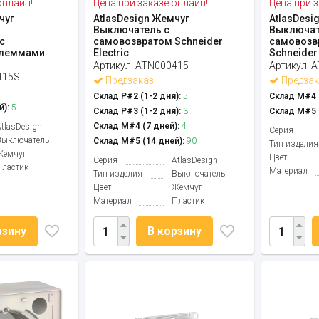
онлайн!
Цена при заказе онлайн!
Цена при з
чуг
AtlasDesign Жемчуг
AtlasDesi
Выключатель с
Выключат
c
самовозвратом Schneider
самовозв
клеммами
Electric
Schneider 
Артикул:
ATN000415
Артикул:
A
415S
Предзаказ
Предзак
Склад Р#2 (1-2 дня):
5
Склад М#4 (
й):
5
Склад Р#3 (1-2 дня):
3
Склад М#5 (
Склад М#4 (7 дней):
4
AtlasDesign
Серия
Выключатель
Склад М#5 (14 дней):
90
Тип изделия
Жемчуг
Цвет
Серия
AtlasDesign
Пластик
Материал
Тип изделия
Выключатель
Цвет
Жемчуг
Материал
Пластик
рзину
В корзину