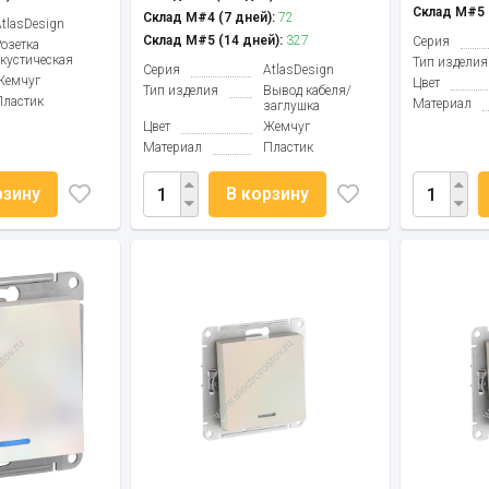
Склад М#5 (
Склад М#4 (7 дней):
72
AtlasDesign
Склад М#5 (14 дней):
327
Серия
Розетка
акустическая
Тип изделия
Серия
AtlasDesign
Жемчуг
Цвет
Тип изделия
Вывод кабеля/
Пластик
Материал
заглушка
Цвет
Жемчуг
Материал
Пластик
рзину
В корзину