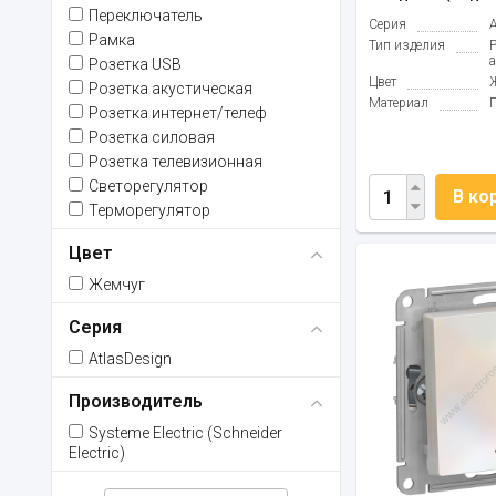
Переключатель
Серия
Рамка
Тип изделия
Розетка USB
Цвет
Розетка акустическая
Материал
Розетка интернет/телеф
Розетка силовая
Розетка телевизионная
Светорегулятор
В ко
Терморегулятор
Цвет
Жемчуг
Серия
AtlasDesign
Производитель
Systeme Electric (Schneider
Electric)