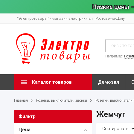
Низкие цены –
"Электротовары" - магазин электрики в г. Ростове-на-Дону.
Например:
Розет
Каталог товаров
Демозал
Главная
Розетки, выключатели, звонки
Розетки, выключатели Sy
Жемчуг
Фильтр
Сортировать:
Цена