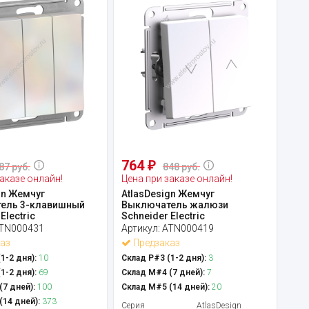
764
₽
87 руб.
848 руб.
аказе онлайн!
Цена при заказе онлайн!
gn Жемчуг
AtlasDesign Жемчуг
ель 3-клавишный
Выключатель жалюзи
Electric
Schneider Electric
TN000431
Артикул:
ATN000419
аз
Предзаказ
1-2 дня):
10
Склад Р#3 (1-2 дня):
3
1-2 дня):
69
Склад М#4 (7 дней):
7
7 дней):
100
Склад М#5 (14 дней):
20
14 дней):
373
Серия
AtlasDesign