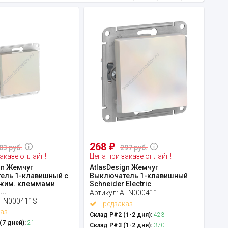
268
₽
03 руб.
297 руб.
аказе онлайн!
Цена при заказе онлайн!
gn Жемчуг
AtlasDesign Жемчуг
ель 1-клавишный c
Выключатель 1-клавишный
жим. клеммами
Schneider Electric
..
Артикул:
ATN000411
TN000411S
Предзаказ
аз
Склад Р#2 (1-2 дня):
423
7 дней):
21
Склад Р#3 (1-2 дня):
370