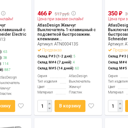
466
350
₽
₽
517 руб.
3
онлайн!
Цена при заказе онлайн!
Цена при з
чуг
AtlasDesign Жемчуг
AtlasDesi
клавишный с
Выключатель 1-клавишный с
Выключат
ider Electric
подсветкой быстрозажим.
быстроза
клеммами...
Schneider .
413
Артикул:
ATN000413S
Артикул:
A
Предзаказ
Предзак
):
63
Склад Р#3 (1-2 дня):
5
Склад Р#3 (
):
38
Склад М#4 (7 дней):
4
Склад М#4 (
:
114
Склад М#5 (14 дней):
60
Склад М#5 (
й):
887
Серия
AtlasDesign
Серия
AtlasDesign
Тип изделия
Выключатель
Тип изделия
Выключатель
Цвет
Жемчуг
Цвет
Жемчуг
Материал
Пластик
Материал
Пластик
рзину
В корзину