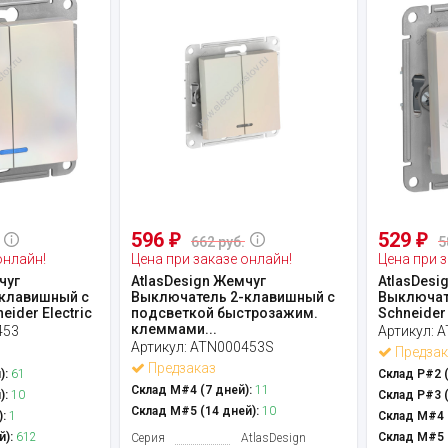
596
529
₽
₽
662 руб.
5
онлайн!
Цена при заказе онлайн!
Цена при з
чуг
AtlasDesign Жемчуг
AtlasDesi
клавишный с
Выключатель 2-клавишный с
Выключат
ider Electric
подсветкой быстрозажим.
Schneider 
клеммами...
453
Артикул:
A
Артикул:
ATN000453S
Предзак
Предзаказ
):
61
Склад Р#2 (
Склад М#4 (7 дней):
11
):
10
Склад Р#3 (
Склад М#5 (14 дней):
10
:
1
Склад М#4 (
й):
612
Склад М#5 (
Серия
AtlasDesign