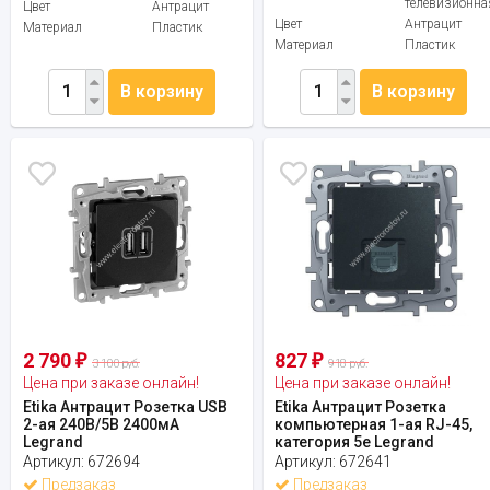
телевизионна
Цвет
Антрацит
Цвет
Антрацит
Материал
Пластик
Материал
Пластик
В корзину
В корзину
2 790
827
₽
₽
3 100 руб.
918 руб.
Цена при заказе онлайн!
Цена при заказе онлайн!
Etika Антрацит Розетка USB
Etika Антрацит Розетка
2-ая 240В/5В 2400мА
компьютерная 1-ая RJ-45,
Legrand
категория 5e Legrand
Артикул:
672694
Артикул:
672641
Предзаказ
Предзаказ