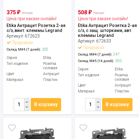
375
508
₽
₽
416 руб.
564 руб.
Цена при заказе онлайн!
Цена при заказе онлайн!
Etika Антрацит Розетка 2-ая
Etika Антрацит Розетка 2-ая
с/з, винт. клеммы Legrand
с/з, с защ. шторками, авт.
клеммы Legrand
Артикул:
672623
Артикул:
672633
Предзаказ
Предзаказ
302
Склад М#4 (7 дней):
247
Склад М#4 (7 дней):
Серия
Etika
350
Склад М#5 (14 дней):
Тип изделия
Розетка
силовая
Серия
Etika
Цвет
Антрацит
Тип изделия
Розетка
силовая
Материал
Пластик
Цвет
Антрацит
Материал
Пластик
В корзину
В корзину