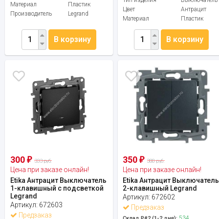
Материал
Пластик
Цвет
Антрацит
Производитель
Legrand
Материал
Пластик
В корзину
В корзину
300
350
₽
₽
333 руб.
388 руб.
Цена при заказе онлайн!
Цена при заказе онлайн!
Etika Антрацит Выключатель
Etika Антрацит Выключател
1-клавишный с подсветкой
2-клавишный Legrand
Legrand
Артикул:
672602
Артикул:
672603
Предзаказ
Предзаказ
534
Склад Р#2 (1-2 дня):