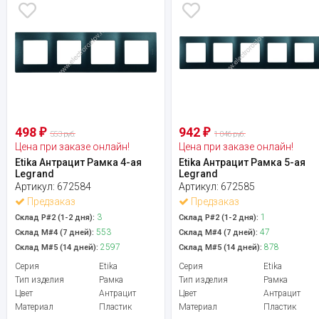
498
942
₽
₽
553 руб.
1 046 руб.
Цена при заказе онлайн!
Цена при заказе онлайн!
Etika Антрацит Рамка 4-ая
Etika Антрацит Рамка 5-ая
Legrand
Legrand
Артикул:
672584
Артикул:
672585
Предзаказ
Предзаказ
3
1
Склад Р#2 (1-2 дня):
Склад Р#2 (1-2 дня):
553
47
Склад М#4 (7 дней):
Склад М#4 (7 дней):
2597
878
Склад М#5 (14 дней):
Склад М#5 (14 дней):
Серия
Etika
Серия
Etika
Тип изделия
Рамка
Тип изделия
Рамка
Цвет
Антрацит
Цвет
Антрацит
Материал
Пластик
Материал
Пластик