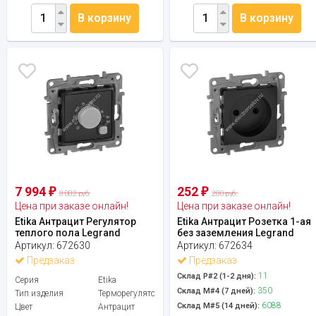
В корзину
В корзину
7 994
252
₽
₽
8 882 руб.
280 руб.
Цена при заказе онлайн!
Цена при заказе онлайн!
Etika Антрацит Регулятор
Etika Антрацит Розетка 1-ая
теплого пола Legrand
без заземления Legrand
Артикул:
672630
Артикул:
672634
Предзаказ
Предзаказ
11
Склад Р#2 (1-2 дня):
Серия
Etika
350
Склад М#4 (7 дней):
Тип изделия
Терморегулятор
6088
Склад М#5 (14 дней):
Цвет
Антрацит