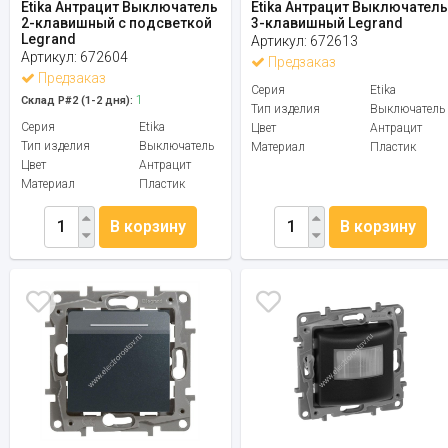
Etika Антрацит Выключатель
Etika Антрацит Выключател
2-клавишный с подсветкой
3-клавишный Legrand
Legrand
Артикул:
672613
Артикул:
672604
Предзаказ
Предзаказ
Серия
Etika
1
Склад Р#2 (1-2 дня):
Тип изделия
Выключатель
Серия
Etika
Цвет
Антрацит
Тип изделия
Выключатель
Материал
Пластик
Цвет
Антрацит
Материал
Пластик
В корзину
В корзину