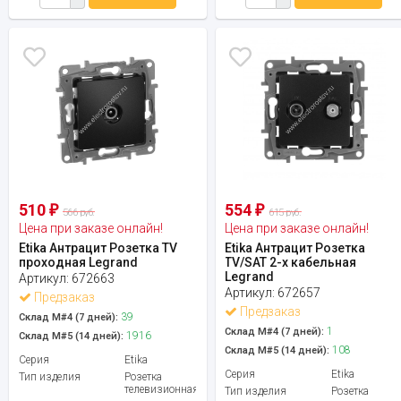
510
554
₽
₽
566 руб.
615 руб.
Цена при заказе онлайн!
Цена при заказе онлайн!
Etika Антрацит Розетка TV
Etika Антрацит Розетка
проходная Legrand
TV/SAT 2-х кабельная
Legrand
Артикул:
672663
Артикул:
672657
Предзаказ
Предзаказ
39
Склад М#4 (7 дней):
1
Склад М#4 (7 дней):
1916
Склад М#5 (14 дней):
108
Склад М#5 (14 дней):
Серия
Etika
Серия
Etika
Тип изделия
Розетка
телевизионная
Тип изделия
Розетка