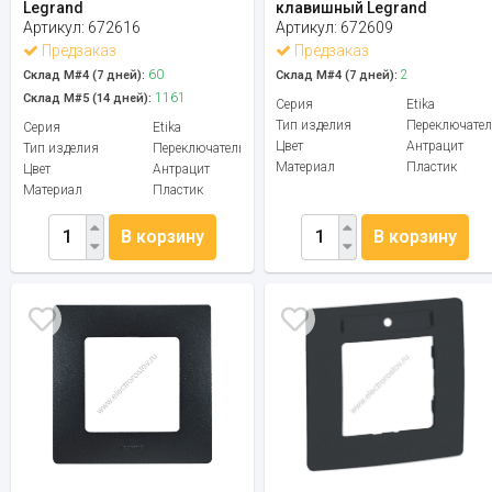
Legrand
клавишный Legrand
Артикул:
672616
Артикул:
672609
Предзаказ
Предзаказ
60
2
Склад М#4 (7 дней):
Склад М#4 (7 дней):
1161
Склад М#5 (14 дней):
Серия
Etika
Тип изделия
Переключател
Серия
Etika
Цвет
Антрацит
Тип изделия
Переключатель
Материал
Пластик
Цвет
Антрацит
Материал
Пластик
В корзину
В корзину