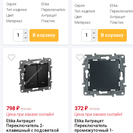
Серия
Etika
Серия
Etika
Тип изделия
Переключатель
Тип изделия
Переключател
Цвет
Антрацит
Цвет
Антрацит
Материал
Пластик
Материал
Пластик
В корзину
В корзину
798
372
₽
₽
886 руб.
413 руб.
Цена при заказе онлайн!
Цена при заказе онлайн!
Etika Антрацит
Etika Антрацит
Переключатель 2-
Переключатель
клавишный с подсветкой
промежуточный 1-