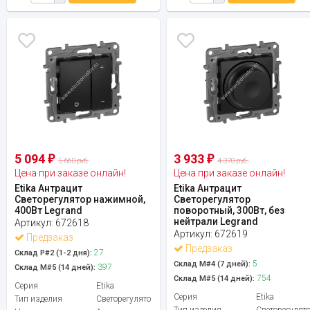
5 094
3 933
₽
₽
5 660 руб.
4 370 руб.
Цена при заказе онлайн!
Цена при заказе онлайн!
Etika Антрацит
Etika Антрацит
Светорегулятор нажимной,
Светорегулятор
400Вт Legrand
поворотный, 300Вт, без
нейтрали Legrand
Артикул:
672618
Артикул:
672619
Предзаказ
Предзаказ
27
Склад Р#2 (1-2 дня):
5
Склад М#4 (7 дней):
397
Склад М#5 (14 дней):
754
Склад М#5 (14 дней):
Серия
Etika
Серия
Etika
Тип изделия
Светорегулятор
Тип изделия
Светорегулят