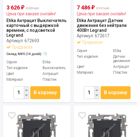
3 626
7 486
₽
₽
4 028 руб.
8 317 руб.
Цена при заказе онлайн!
Цена при заказе онлайн!
Etika Антрацит Выключатель
Etika Антрацит Датчик
карточный с выдержкой
движения без нейтрали
времени, с подсветкой
400Вт Legrand
Legrand
Артикул:
672617
Артикул:
672693
Предзаказ
Предзаказ
Серия
Etika
12
Склад М#5 (14 дней):
Тип изделия
Датчик
движения
Серия
Etika
Цвет
Антрацит
Тип изделия
Выключатель
Материал
Пластик
Цвет
Антрацит
Материал
Пластик
В корзину
В корзину