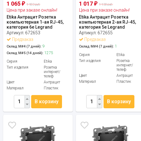
1 065
1 017
₽
₽
1 183 руб.
1 130 руб.
Цена при заказе онлайн!
Цена при заказе онлайн!
Etika Антрацит Розетка
Etika Антрацит Розетка
компьютерная 1-ая RJ-45,
компьютерная 2-ая RJ-45,
категория 6e Legrand
категория 5e Legrand
Артикул:
672653
Артикул:
672655
Предзаказ
Предзаказ
9
1
Склад М#4 (7 дней):
Склад М#4 (7 дней):
1275
Склад М#5 (14 дней):
Серия
Etika
Тип изделия
Розетка
Серия
Etika
интернет/
Тип изделия
Розетка
телеф
интернет/
Цвет
Антрацит
телеф
Материал
Пластик
Цвет
Антрацит
Материал
Пластик
В корзину
В корзину