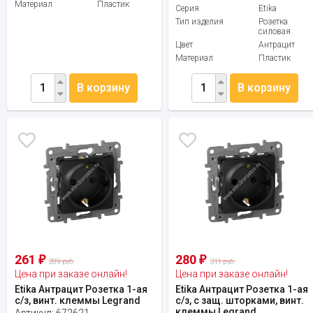
Материал
Пластик
Серия
Etika
Тип изделия
Розетка
силовая
Цвет
Антрацит
Материал
Пластик
В корзину
В корзину
261
280
₽
₽
289 руб.
311 руб.
Цена при заказе онлайн!
Цена при заказе онлайн!
Etika Антрацит Розетка 1-ая
Etika Антрацит Розетка 1-ая
с/з, винт. клеммы Legrand
с/з, с защ. шторками, винт.
клеммы Legrand
Артикул:
672621