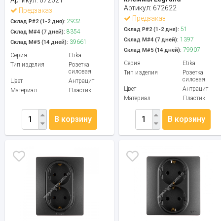
Артикул:
672622
Предзаказ
Предзаказ
2932
Склад Р#2 (1-2 дня):
51
Склад Р#2 (1-2 дня):
8354
Склад М#4 (7 дней):
1397
Склад М#4 (7 дней):
39661
Склад М#5 (14 дней):
79907
Склад М#5 (14 дней):
Серия
Etika
Серия
Etika
Тип изделия
Розетка
силовая
Тип изделия
Розетка
силовая
Цвет
Антрацит
Цвет
Антрацит
Материал
Пластик
Материал
Пластик
В корзину
В корзину