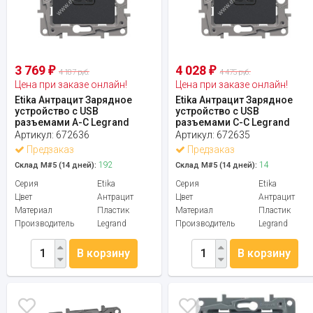
3 769
4 028
₽
₽
4 187 руб.
4 475 руб.
Цена при заказе онлайн!
Цена при заказе онлайн!
Etika Антрацит Зарядное
Etika Антрацит Зарядное
устройство с USB
устройство с USB
разъемами A-C Legrand
разъемами C-C Legrand
Артикул:
672636
Артикул:
672635
Предзаказ
Предзаказ
192
14
Склад М#5 (14 дней):
Склад М#5 (14 дней):
Серия
Etika
Серия
Etika
Цвет
Антрацит
Цвет
Антрацит
Материал
Пластик
Материал
Пластик
Производитель
Legrand
Производитель
Legrand
В корзину
В корзину