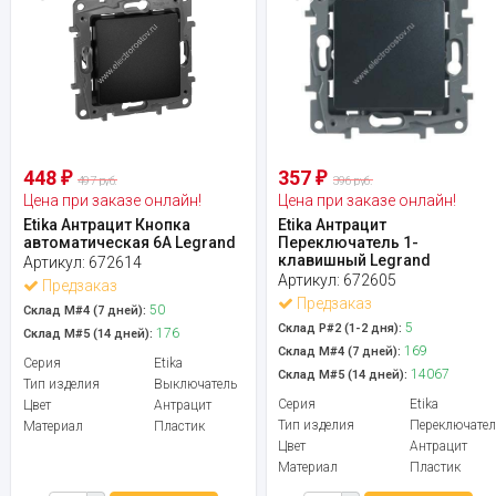
448
357
₽
₽
497 руб.
396 руб.
Цена при заказе онлайн!
Цена при заказе онлайн!
Etika Антрацит Кнопка
Etika Антрацит
автоматическая 6А Legrand
Переключатель 1-
клавишный Legrand
Артикул:
672614
Артикул:
672605
Предзаказ
Предзаказ
50
Склад М#4 (7 дней):
5
Склад Р#2 (1-2 дня):
176
Склад М#5 (14 дней):
169
Склад М#4 (7 дней):
Серия
Etika
14067
Склад М#5 (14 дней):
Тип изделия
Выключатель
Серия
Etika
Цвет
Антрацит
Тип изделия
Переключател
Материал
Пластик
Цвет
Антрацит
Материал
Пластик