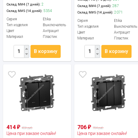
2
Склад М#4 (7 дней):
287
Склад М#4 (7 дней):
5354
Склад М#5 (14 дней):
2071
Склад М#5 (14 дней):
Серия
Etika
Серия
Etika
Тип изделия
Выключатель
Тип изделия
Выключатель
Цвет
Антрацит
Цвет
Антрацит
Материал
Пластик
Материал
Пластик
В корзину
В корзину
414
706
₽
₽
459 руб.
784 руб.
Цена при заказе онлайн!
Цена при заказе онлайн!