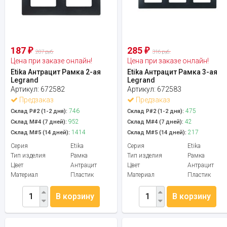
187
285
₽
₽
207 руб.
316 руб.
Цена при заказе онлайн!
Цена при заказе онлайн!
Etika Антрацит Рамка 2-ая
Etika Антрацит Рамка 3-ая
Legrand
Legrand
Артикул:
672582
Артикул:
672583
Предзаказ
Предзаказ
746
475
Склад Р#2 (1-2 дня):
Склад Р#2 (1-2 дня):
952
42
Склад М#4 (7 дней):
Склад М#4 (7 дней):
1414
217
Склад М#5 (14 дней):
Склад М#5 (14 дней):
Серия
Etika
Серия
Etika
Тип изделия
Рамка
Тип изделия
Рамка
Цвет
Антрацит
Цвет
Антрацит
Материал
Пластик
Материал
Пластик
В корзину
В корзину