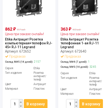
862
363
₽
₽
957 руб.
403 руб.
Цена при заказе онлайн!
Цена при заказе онлайн!
Etika Антрацит Розетка
Etika Антрацит Розетка
компьютерная+телефон RJ-
телефонная 1-ая RJ-11
45+ RJ-11 Legrand
Legrand
Артикул:
672652
Артикул:
672640
Предзаказ
Предзаказ
2157
1
Склад М#5 (14 дней):
Склад М#4 (7 дней):
3245
Склад М#5 (14 дней):
Серия
Etika
Тип изделия
Розетка
Серия
Etika
интернет/
Тип изделия
Розетка
телеф
интернет/
Цвет
Антрацит
телеф
Материал
Пластик
Цвет
Антрацит
Материал
Пластик
В корзину
В корзину