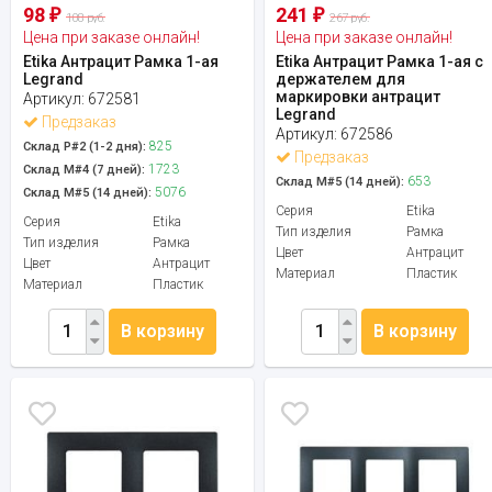
98
241
₽
₽
108 руб.
267 руб.
Цена при заказе онлайн!
Цена при заказе онлайн!
Etika Антрацит Рамка 1-ая
Etika Антрацит Рамка 1-ая с
Legrand
держателем для
маркировки антрацит
Артикул:
672581
Legrand
Предзаказ
Артикул:
672586
825
Склад Р#2 (1-2 дня):
Предзаказ
1723
Склад М#4 (7 дней):
653
Склад М#5 (14 дней):
5076
Склад М#5 (14 дней):
Серия
Etika
Серия
Etika
Тип изделия
Рамка
Тип изделия
Рамка
Цвет
Антрацит
Цвет
Антрацит
Материал
Пластик
Материал
Пластик
В корзину
В корзину