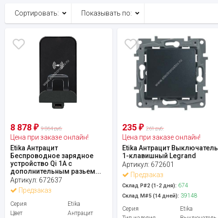
Сортировать:
Показывать по:
8 878
235
₽
₽
9 864 руб.
261 руб.
Цена при заказе онлайн!
Цена при заказе онлайн!
Etika Антрацит
Etika Антрацит Выключател
Беспроводное зарядное
1-клавишный Legrand
устройство Qi 1А с
Артикул:
672601
дополнительным разьем...
Предзаказ
Артикул:
672637
674
Склад Р#2 (1-2 дня):
Предзаказ
39148
Склад М#5 (14 дней):
Серия
Etika
Серия
Etika
Цвет
Антрацит
Тип изделия
Выключатель