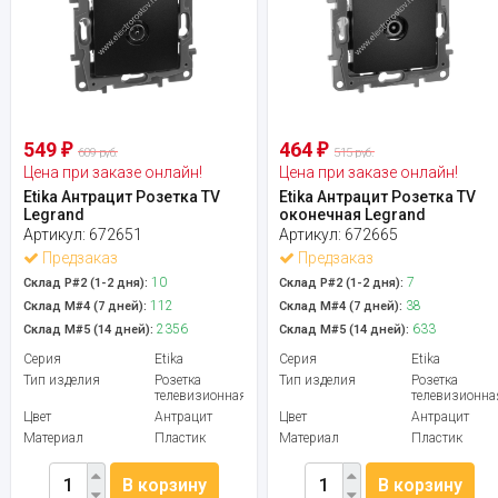
549
464
₽
₽
609 руб.
515 руб.
Цена при заказе онлайн!
Цена при заказе онлайн!
Etika Антрацит Розетка TV
Etika Антрацит Розетка TV
Legrand
оконечная Legrand
Артикул:
672651
Артикул:
672665
Предзаказ
Предзаказ
10
7
Склад Р#2 (1-2 дня):
Склад Р#2 (1-2 дня):
112
38
Склад М#4 (7 дней):
Склад М#4 (7 дней):
2356
633
Склад М#5 (14 дней):
Склад М#5 (14 дней):
Серия
Etika
Серия
Etika
Тип изделия
Розетка
Тип изделия
Розетка
телевизионная
телевизионна
Цвет
Антрацит
Цвет
Антрацит
Материал
Пластик
Материал
Пластик
В корзину
В корзину