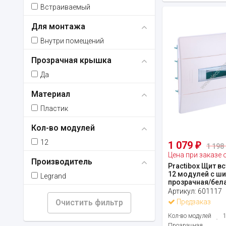
Встраиваемый
Для монтажа
Внутри помещений
Прозрачная крышка
Да
Материал
Пластик
Кол-во модулей
12
1 079
₽
1 198 
Цена при заказе 
Производитель
Practibox Щит в
12 модулей с ши
Legrand
прозрачная/белая
Артикул:
601117
Очистить фильтр
Предзаказ
Кол-во модулей
Прозрачная