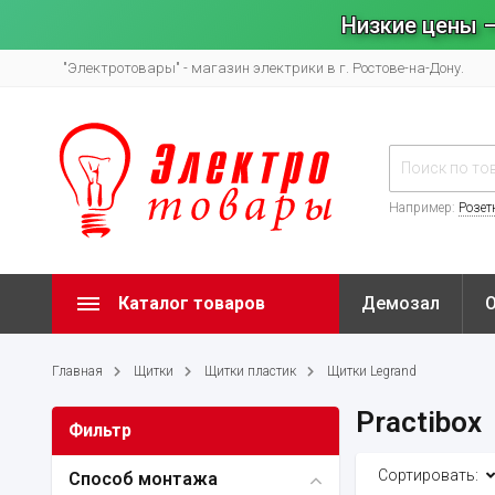
Низкие цены –
"Электротовары" - магазин электрики в г. Ростове-на-Дону.
Например:
Розет
Каталог товаров
Демозал
Главная
Щитки
Щитки пластик
Щитки Legrand
Practibox
Фильтр
Сортировать:
Способ монтажа