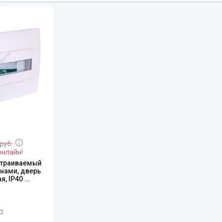
руб.
онлайн!
страиваемый
нами, дверь
, IP40 ...
12