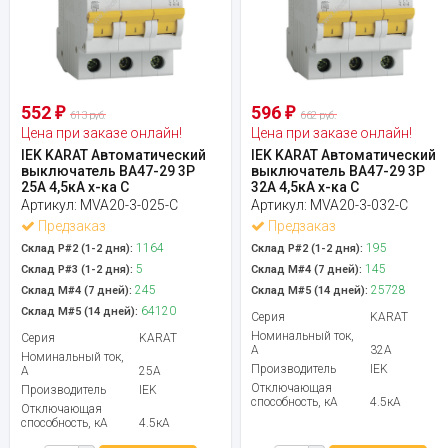
552
596
₽
₽
613 руб.
662 руб.
Цена при заказе онлайн!
Цена при заказе онлайн!
IEK KARAT Автоматический
IEK KARAT Автоматический
выключатель ВА47-29 3Р
выключатель ВА47-29 3Р
25А 4,5кА х-ка С
32А 4,5кА х-ка С
Артикул:
MVA20-3-025-C
Артикул:
MVA20-3-032-C
Предзаказ
Предзаказ
1164
195
Склад Р#2 (1-2 дня):
Склад Р#2 (1-2 дня):
5
145
Склад Р#3 (1-2 дня):
Склад М#4 (7 дней):
245
25728
Склад М#4 (7 дней):
Склад М#5 (14 дней):
64120
Склад М#5 (14 дней):
Серия
KARAT
Номинальный ток,
Серия
KARAT
А
32А
Номинальный ток,
Производитель
IEK
А
25А
Отключающая
Производитель
IEK
способность, кА
4.5кА
Отключающая
способность, кА
4.5кА