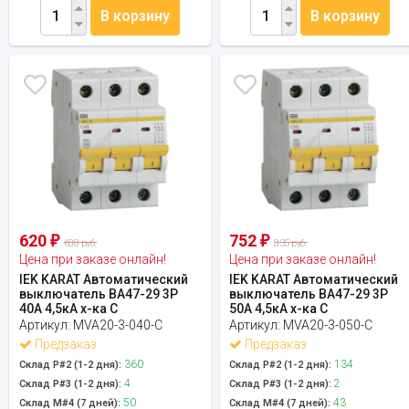
В корзину
В корзину
620
752
₽
₽
688 руб.
835 руб.
Цена при заказе онлайн!
Цена при заказе онлайн!
IEK KARAT Автоматический
IEK KARAT Автоматический
выключатель ВА47-29 3Р
выключатель ВА47-29 3Р
40А 4,5кА х-ка С
50А 4,5кА х-ка С
Артикул:
MVA20-3-040-C
Артикул:
MVA20-3-050-C
Предзаказ
Предзаказ
360
134
Склад Р#2 (1-2 дня):
Склад Р#2 (1-2 дня):
4
2
Склад Р#3 (1-2 дня):
Склад Р#3 (1-2 дня):
50
43
Склад М#4 (7 дней):
Склад М#4 (7 дней):