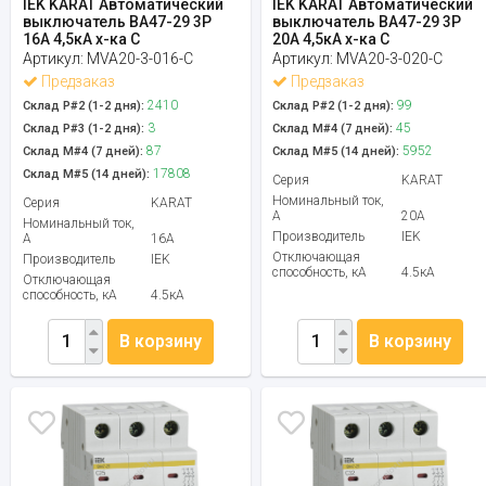
IEK KARAT Автоматический
IEK KARAT Автоматический
выключатель ВА47-29 3Р
выключатель ВА47-29 3Р
16А 4,5кА х-ка С
20А 4,5кА х-ка С
Артикул:
MVA20-3-016-C
Артикул:
MVA20-3-020-C
Предзаказ
Предзаказ
2410
99
Склад Р#2 (1-2 дня):
Склад Р#2 (1-2 дня):
3
45
Склад Р#3 (1-2 дня):
Склад М#4 (7 дней):
87
5952
Склад М#4 (7 дней):
Склад М#5 (14 дней):
17808
Склад М#5 (14 дней):
Серия
KARAT
Номинальный ток,
Серия
KARAT
А
20А
Номинальный ток,
Производитель
IEK
А
16А
Отключающая
Производитель
IEK
способность, кА
4.5кА
Отключающая
способность, кА
4.5кА
В корзину
В корзину