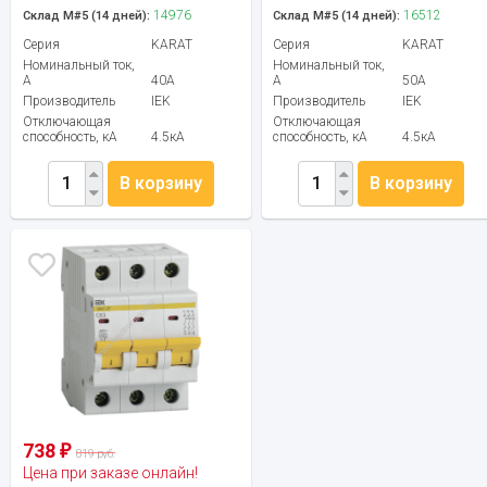
14976
16512
Склад М#5 (14 дней):
Склад М#5 (14 дней):
Серия
KARAT
Серия
KARAT
Номинальный ток,
Номинальный ток,
А
40А
А
50А
Производитель
IEK
Производитель
IEK
Отключающая
Отключающая
способность, кА
4.5кА
способность, кА
4.5кА
В корзину
В корзину
738
₽
819 руб.
Цена при заказе онлайн!