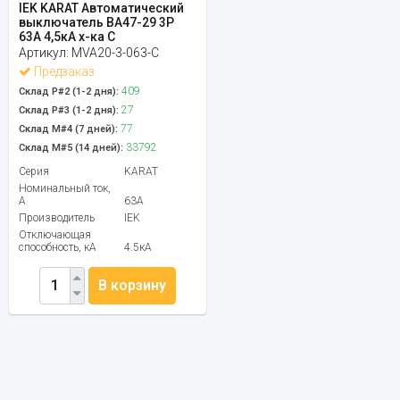
IEK KARAT Автоматический
выключатель ВА47-29 3Р
63А 4,5кА х-ка С
Артикул:
MVA20-3-063-C
Предзаказ
409
Склад Р#2 (1-2 дня):
27
Склад Р#3 (1-2 дня):
77
Склад М#4 (7 дней):
33792
Склад М#5 (14 дней):
Серия
KARAT
Номинальный ток,
А
63А
Производитель
IEK
Отключающая
способность, кА
4.5кА
В корзину