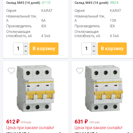
4110
6924
Склад М#5 (14 дней):
Склад М#5 (14 дней):
Серия
KARAT
Серия
KARAT
Номинальный ток,
Номинальный ток,
А
6А
А
10А
Производитель
IEK
Производитель
IEK
Отключающая
Отключающая
способность, кА
4.5кА
способность, кА
4.5кА
В корзину
В корзину
612
631
₽
₽
679 руб.
701 руб.
Цена при заказе онлайн!
Цена при заказе онлайн!