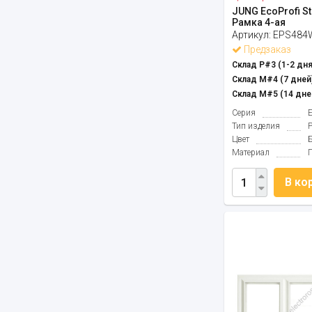
JUNG EcoProfi S
Рамка 4-ая
Артикул:
EPS48
Предзаказ
Склад Р#3 (1-2 дня
Склад М#4 (7 дней)
Склад М#5 (14 дне
Серия
E
Тип изделия
Цвет
Материал
В ко