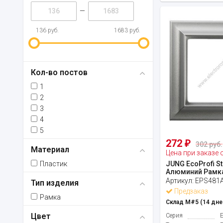
—
136 руб.
1683 руб.
Кол-во постов
1
2
3
4
5
272
₽
302 руб.
Материал
Цена при заказе 
Пластик
JUNG EcoProfi St
Алюминий Рамка
Артикул:
EPS481
Тип изделия
Предзаказ
Рамка
Склад М#5 (14 дне
Цвет
Серия
E