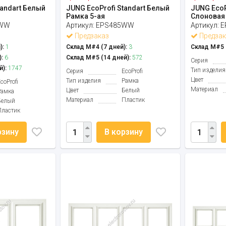
tandart Белый
JUNG EcoProfi Standart Белый
JUNG EcoP
Рамка 5-ая
Слоновая 
4WW
Артикул:
EPS485WW
Артикул:
E
Предзаказ
Предзак
):
1
Склад М#4 (7 дней):
3
Склад М#5 (
:
6
Склад М#5 (14 дней):
572
Серия
й):
1747
Тип изделия
Серия
EcoProfi
Цвет
Тип изделия
Рамка
coProfi
Материал
Цвет
Белый
Рамка
Материал
Пластик
Белый
Пластик
рзину
В корзину