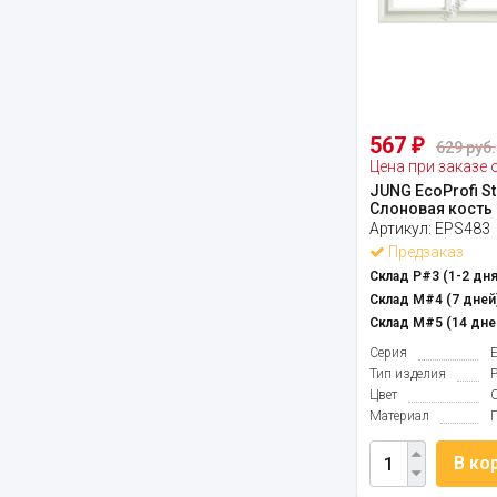
567
₽
629 руб.
Цена при заказе 
JUNG EcoProfi St
Слоновая кость 
Артикул:
EPS483
Предзаказ
Склад Р#3 (1-2 дня
Склад М#4 (7 дней)
Склад М#5 (14 дне
Серия
E
Тип изделия
Цвет
Материал
В ко