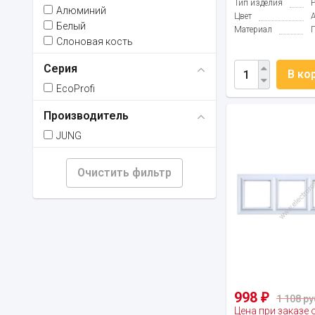
Тип изделия
Алюминий
Цвет
Белый
Материал
Слоновая кость
Серия
В ко
EcoProfi
Производитель
JUNG
Очистить фильтр
998
₽
1 108 ру
Цена при заказе 