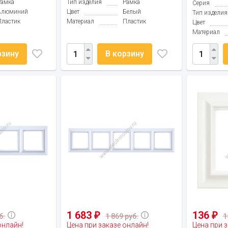
Рамка
Тип изделия
Рамка
Серия
Алюминий
Цвет
Белый
Тип изделия
Пластик
Материал
Пластик
Цвет
Материал
рзину
В корзину
1 683
136
₽
₽
б.
1 869 руб.
1
онлайн!
Цена при заказе онлайн!
Цена при з