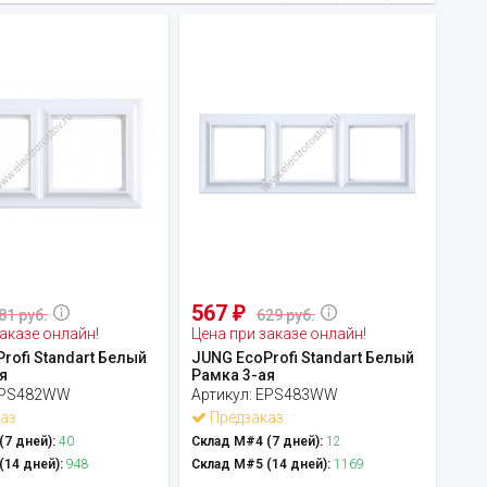
567
₽
81 руб.
629 руб.
аказе онлайн!
Цена при заказе онлайн!
rofi Standart Белый
JUNG EcoProfi Standart Белый
я
Рамка 3-ая
PS482WW
Артикул:
EPS483WW
аз
Предзаказ
7 дней):
40
Склад М#4 (7 дней):
12
14 дней):
948
Склад М#5 (14 дней):
1169