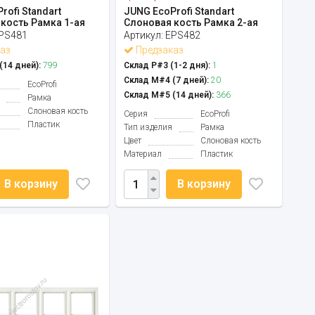
rofi Standart
JUNG EcoProfi Standart
кость Рамка 1-ая
Слоновая кость Рамка 2-ая
PS481
Артикул:
EPS482
аз
Предзаказ
14 дней):
799
Склад Р#3 (1-2 дня):
1
Склад М#4 (7 дней):
20
EcoProfi
Склад М#5 (14 дней):
366
Рамка
Слоновая кость
Серия
EcoProfi
Пластик
Тип изделия
Рамка
Цвет
Слоновая кость
Материал
Пластик
В корзину
В корзину