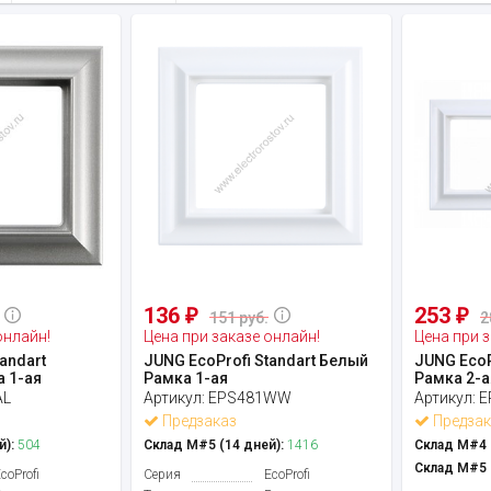
136
253
₽
₽
151 руб.
2
онлайн!
Цена при заказе онлайн!
Цена при з
andart
JUNG EcoProfi Standart Белый
JUNG EcoP
 1-ая
Рамка 1-ая
Рамка 2-а
AL
Артикул:
EPS481WW
Артикул:
E
Предзаказ
Предзак
й):
504
Склад М#5 (14 дней):
1416
Склад М#4 (
Склад М#5 (
coProfi
Серия
EcoProfi