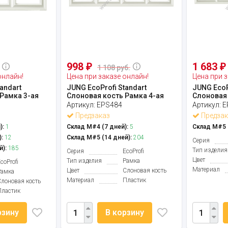
998
1 683
₽
₽
1 108 руб.
онлайн!
Цена при заказе онлайн!
Цена при з
andart
JUNG EcoProfi Standart
JUNG EcoP
Рамка 3-ая
Слоновая кость Рамка 4-ая
Слоновая 
Артикул:
EPS484
Артикул:
E
Предзаказ
Предзак
):
1
Склад М#4 (7 дней):
5
Склад М#5 (
:
12
Склад М#5 (14 дней):
204
Серия
й):
185
Тип изделия
Серия
EcoProfi
Цвет
Тип изделия
Рамка
coProfi
Материал
Цвет
Слоновая кость
Рамка
Материал
Пластик
Слоновая кость
Пластик
рзину
В корзину