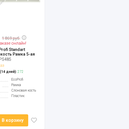
1 869 руб.
аказе онлайн!
rofi Standart
кость Рамка 5-ая
PS485
аз
14 дней):
272
EcoProfi
Рамка
Слоновая кость
Пластик
В корзину