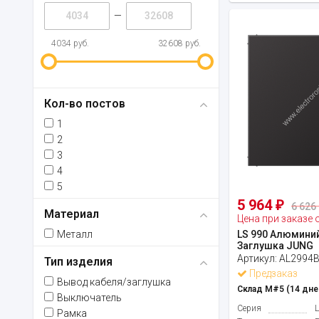
—
4034 руб.
32608 руб.
Кол-во постов
1
2
3
4
5
5 964
₽
6 626 
Материал
Цена при заказе 
Металл
LS 990 Алюмини
Заглушка JUNG
Артикул:
AL2994
Тип изделия
Предзаказ
Вывод кабеля/заглушка
Склад М#5 (14 дне
Выключатель
Серия
Рамка