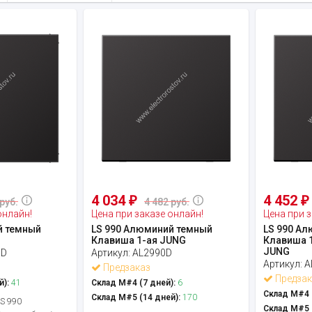
4 034
4 452
₽
₽
руб.
4 482 руб.
онлайн!
Цена при заказе онлайн!
Цена при з
й темный
LS 990 Алюминий темный
LS 990 А
Клавиша 1-ая JUNG
Клавиша 1
JUNG
BD
Артикул:
AL2990D
Артикул:
A
Предзаказ
Предзак
й):
41
Склад М#4 (7 дней):
6
Склад М#4 (
Склад М#5 (14 дней):
170
LS 990
Склад М#5 (