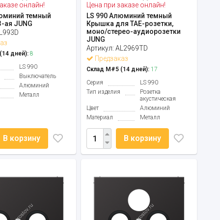
аказе онлайн!
Цена при заказе онлайн!
люминий темный
LS 990 Алюминий темный
3-ая JUNG
Крышка для ТАЕ-розетки,
моно/стерео-аудиорозетки
L993D
JUNG
аз
Артикул:
AL2969TD
14 дней):
8
Предзаказ
LS 990
Склад М#5 (14 дней):
17
Выключатель
Серия
LS 990
Алюминий
Тип изделия
Розетка
Металл
акустическая
Цвет
Алюминий
Материал
Металл
В корзину
В корзину