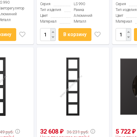
LS 990
Серия
LS 990
Серия
Светорегулятор
Тип изделия
Рамка
Тип изделия
Алюминий
Цвет
Алюминий
Цвет
Металл
Материал
Металл
Материал
рзину
В корзину
32 608
5 722
₽
₽
49 руб.
36 231 руб.