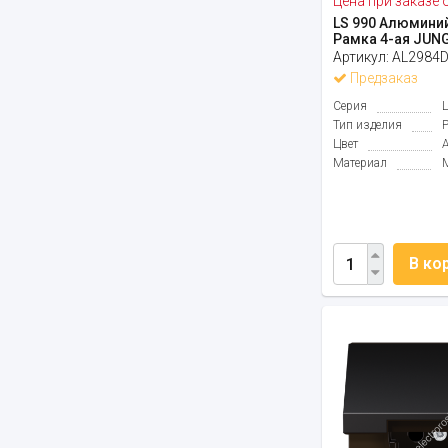
Цена при заказе 
LS 990 Алюмини
Рамка 4-ая JUN
Артикул:
AL2984
Предзаказ
Серия
Тип изделия
Цвет
Материал
В ко