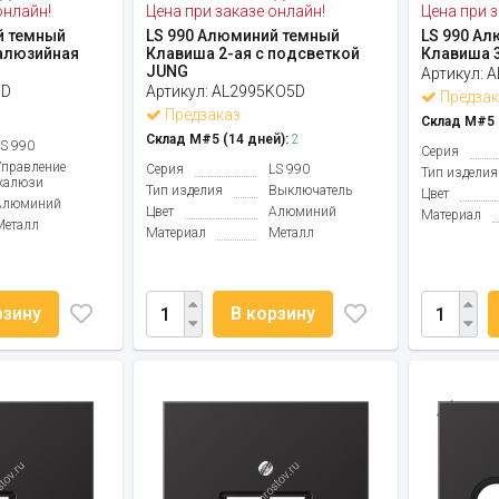
онлайн!
Цена при заказе онлайн!
Цена при з
й темный
LS 990 Алюминий темный
LS 990 А
алюзийная
Клавиша 2-ая с подсветкой
Клавиша 
JUNG
Артикул:
A
PD
Артикул:
AL2995KO5D
Предзак
Предзаказ
Склад М#5 (
Склад М#5 (14 дней):
2
LS 990
Серия
Управление
Серия
LS 990
Тип изделия
жалюзи
Тип изделия
Выключатель
Цвет
Алюминий
Цвет
Алюминий
Материал
Металл
Материал
Металл
рзину
В корзину