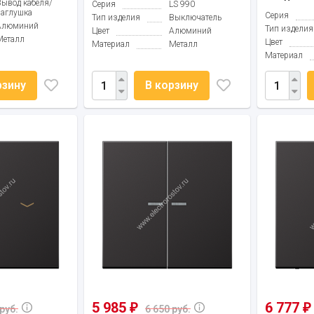
Вывод кабеля/
Серия
LS 990
заглушка
Серия
Тип изделия
Выключатель
Алюминий
Тип изделия
Цвет
Алюминий
Металл
Цвет
Материал
Металл
Материал
рзину
В корзину
5 985
6 777
₽
₽
руб.
6 650 руб.