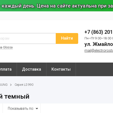
 каждый день. Цена на сайте актуальна при 
+7 (863) 20
Найти
Пн—Пт 9:00—18:00 
ул. Жмайло
ка Glossa
mail@electrorost
Оплата
Доставка
Контакты
 JUNG
Серия LS 990
й темный
Показывать по: