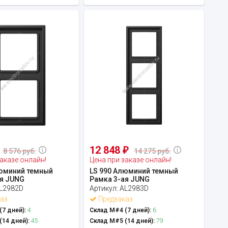
12 848
₽
8 576 руб.
14 275 руб.
аказе онлайн!
Цена при заказе онлайн!
люминий темный
LS 990 Алюминий темный
ая JUNG
Рамка 3-ая JUNG
L2982D
Артикул:
AL2983D
аз
Предзаказ
7 дней):
4
Склад М#4 (7 дней):
6
14 дней):
45
Склад М#5 (14 дней):
79