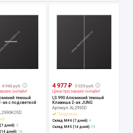
4 977
₽
4 946 руб.
5 529 руб.
аказе онлайн!
Цена при заказе онлайн!
люминий темный
LS 990 Алюминий темный
-ая с подсветкой
Клавиша 2-ая JUNG
Артикул:
AL2995D
L2990KO5D
Предзаказ
аз
Склад М#4 (7 дней):
4
7 дней):
3
Склад М#5 (14 дней):
29
14 дней):
16