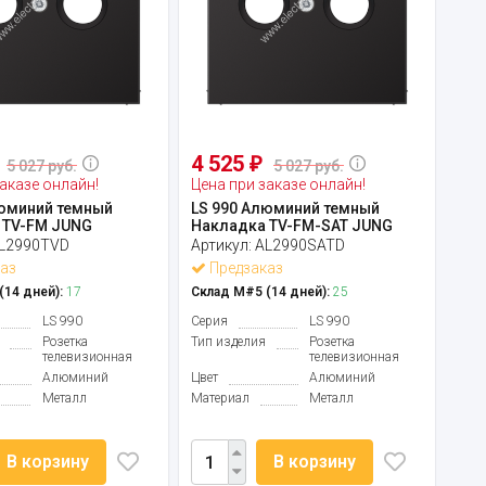
4 525
₽
5 027 руб.
5 027 руб.
аказе онлайн!
Цена при заказе онлайн!
люминий темный
LS 990 Алюминий темный
 TV-FM JUNG
Накладка TV-FM-SAT JUNG
L2990TVD
Артикул:
AL2990SATD
аз
Предзаказ
14 дней):
17
Склад М#5 (14 дней):
25
LS 990
Серия
LS 990
Розетка
Тип изделия
Розетка
телевизионная
телевизионная
Алюминий
Цвет
Алюминий
Металл
Материал
Металл
В корзину
В корзину