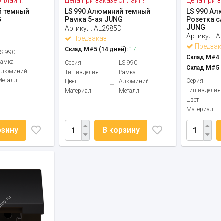
онлайн!
Цена при заказе онлайн!
Цена при з
й темный
LS 990 Алюминий темный
LS 990 А
G
Рамка 5-ая JUNG
Розетка с
JUNG
D
Артикул:
AL2985D
Артикул:
A
Предзаказ
Предзак
Склад М#5 (14 дней):
17
LS 990
Склад М#4 (
Рамка
Серия
LS 990
Склад М#5 (
Алюминий
Тип изделия
Рамка
Металл
Серия
Цвет
Алюминий
Тип изделия
Материал
Металл
Цвет
Материал
рзину
В корзину