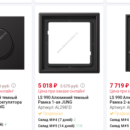
5 018
7 719
₽
₽
1 руб.
5 575 руб.
онлайн!
Цена при заказе онлайн!
Цена при з
й темный
LS 990 Алюминий темный
LS 990 А
регулятора
Рамка 1-ая JUNG
Рамка 2-
NG
Артикул:
AL2981D
Артикул:
A
D
Предзаказ
Предзак
Склад М#4 (7 дней):
2
Склад М#4 (
й):
4
Склад М#5 (14 дней):
110
Склад М#5 (