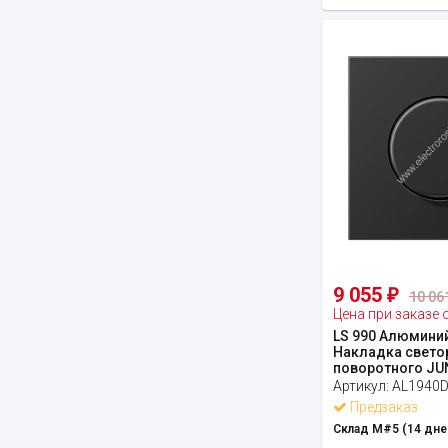
9 055
₽
10 06
Цена при заказе 
LS 990 Алюмини
Накладка свето
поворотного JU
Артикул:
AL1940
Предзаказ
Склад М#5 (14 дне