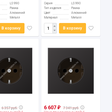
LS 990
Серия
LS 990
Рамка
Тип изделия
Рамка
Алюминий
Цвет
Алюминий
Металл
Материал
Металл
В корзину
В корзину
6 607
₽
6 357 руб.
7 341 руб.