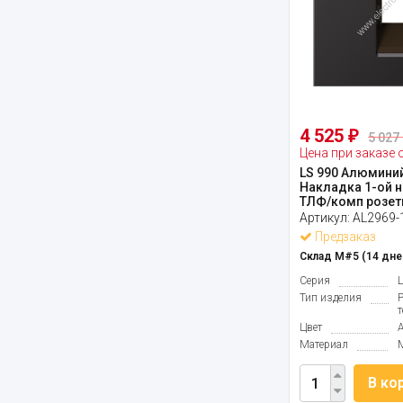
4 525
₽
5 027 
Цена при заказе 
LS 990 Алюмини
Накладка 1-ой 
ТЛФ/комп розет
Артикул:
AL2969-
Предзаказ
Склад М#5 (14 дне
Серия
Тип изделия
Цвет
Материал
В ко