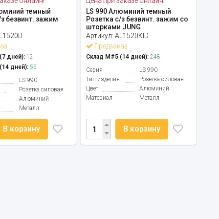
аказе онлайн!
Цена при заказе онлайн!
люминий темный
LS 990 Алюминий темный
/з безвинт. зажим
Розетка с/з безвинт. зажим со
шторками JUNG
L1520D
Артикул:
AL1520KID
аз
Предзаказ
7 дней):
12
Склад М#5 (14 дней):
248
14 дней):
55
Серия
LS 990
Тип изделия
Розетка силовая
LS 990
Цвет
Алюминий
Розетка силовая
Материал
Металл
Алюминий
Металл
В корзину
В корзину