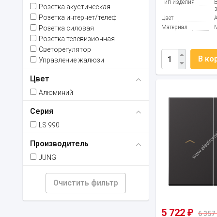
Тип изделия
Розетка акустическая
Розетка интернет/телеф
Цвет
Материал
Розетка силовая
Розетка телевизионная
Светорегулятор
В ко
Управление жалюзи
Цвет
Алюминий
Серия
LS 990
Производитель
JUNG
Очистить фильтр
5 722
₽
6 357 