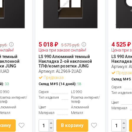
5 018
4 525
₽
₽
руб.
5 575 руб.
онлайн!
Цена при заказе онлайн!
Цена при з
й темный
LS 990 Алюминий темный
LS 990 А
наклонной
Накладка 2-ой наклонной
Накладка
ки JUNG
ТЛФ/комп розетки JUNG
Артикул:
A
1UAD
Артикул:
AL2969-2UAD
Предзак
Предзаказ
Склад М#5 (
й):
33
Склад М#5 (14 дней):
58
Серия
LS 990
Серия
LS 990
Тип изделия
Розетка интернет/
Тип изделия
Розетка интернет/
телеф
телеф
Цвет
Алюминий
Цвет
Алюминий
Материал
Металл
Материал
Металл
рзину
В корзину