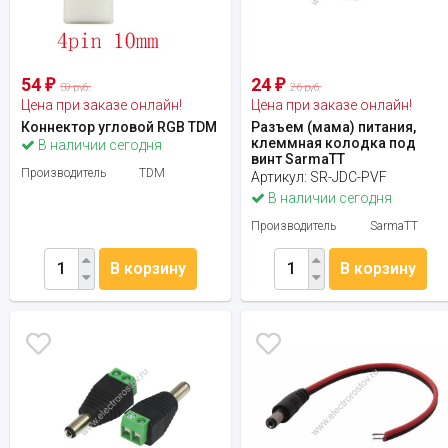
54
24
₽
₽
59 руб.
26 руб.
Цена при заказе онлайн!
Цена при заказе онлайн!
Коннектор угловой RGB TDM
Разъем (мама) питания,
клеммная колодка под
В наличии сегодня
винт SarmaTT
Производитель
TDM
Артикул:
SR-JDC-PVF
В наличии сегодня
Производитель
SarmaTT
В корзину
В корзину