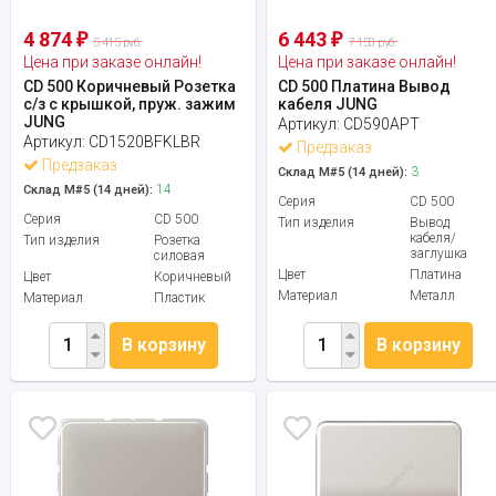
4 874
6 443
₽
₽
5 415 руб.
7 158 руб.
Цена при заказе онлайн!
Цена при заказе онлайн!
CD 500 Коричневый Розетка
CD 500 Платина Вывод
с/з с крышкой, пруж. зажим
кабеля JUNG
JUNG
Артикул:
CD590APT
Артикул:
CD1520BFKLBR
Предзаказ
Предзаказ
3
Склад М#5 (14 дней):
14
Склад М#5 (14 дней):
Серия
CD 500
Серия
CD 500
Тип изделия
Вывод
кабеля/
Тип изделия
Розетка
заглушка
силовая
Цвет
Платина
Цвет
Коричневый
Материал
Металл
Материал
Пластик
В корзину
В корзину