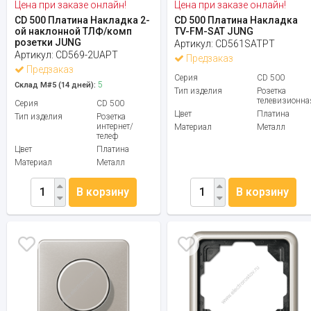
Цена при заказе онлайн!
Цена при заказе онлайн!
CD 500 Платина Накладка 2-
CD 500 Платина Накладка
ой наклонной ТЛФ/комп
TV-FM-SAT JUNG
розетки JUNG
Артикул:
CD561SATPT
Артикул:
CD569-2UAPT
Предзаказ
Предзаказ
Серия
CD 500
5
Склад М#5 (14 дней):
Тип изделия
Розетка
телевизионна
Серия
CD 500
Цвет
Платина
Тип изделия
Розетка
интернет/
Материал
Металл
телеф
Цвет
Платина
Материал
Металл
В корзину
В корзину