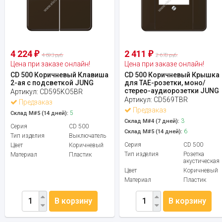
4 224
2 411
₽
₽
4 693 руб.
2 678 руб.
Цена при заказе онлайн!
Цена при заказе онлайн!
CD 500 Коричневый Клавиша
CD 500 Коричневый Крышка
2-ая с подсветкой JUNG
для ТАЕ-розетки, моно/
стерео-аудиорозетки JUNG
Артикул:
CD595KO5BR
Артикул:
CD569TBR
Предзаказ
Предзаказ
5
Склад М#5 (14 дней):
3
Склад М#4 (7 дней):
Серия
CD 500
6
Склад М#5 (14 дней):
Тип изделия
Выключатель
Серия
CD 500
Цвет
Коричневый
Тип изделия
Розетка
Материал
Пластик
акустическая
Цвет
Коричневый
Материал
Пластик
В корзину
В корзину