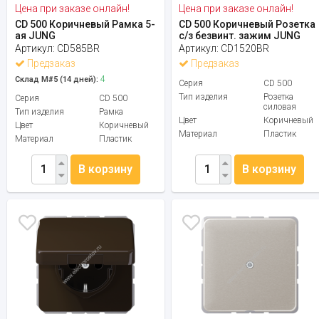
Цена при заказе онлайн!
Цена при заказе онлайн!
CD 500 Коричневый Рамка 5-
CD 500 Коричневый Розетка
ая JUNG
с/з безвинт. зажим JUNG
Артикул:
CD585BR
Артикул:
CD1520BR
Предзаказ
Предзаказ
4
Склад М#5 (14 дней):
Серия
CD 500
Тип изделия
Розетка
Серия
CD 500
силовая
Тип изделия
Рамка
Цвет
Коричневый
Цвет
Коричневый
Материал
Пластик
Материал
Пластик
В корзину
В корзину