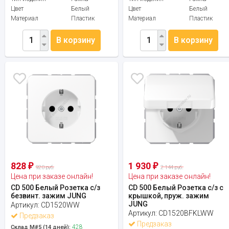
Цвет
Белый
Цвет
Белый
Материал
Пластик
Материал
Пластик
В корзину
В корзину
828
1 930
₽
₽
920 руб.
2 144 руб.
Цена при заказе онлайн!
Цена при заказе онлайн!
CD 500 Белый Розетка с/з
CD 500 Белый Розетка с/з с
безвинт. зажим JUNG
крышкой, пруж. зажим
JUNG
Артикул:
CD1520WW
Артикул:
CD1520BFKLWW
Предзаказ
Предзаказ
428
Склад М#5 (14 дней):