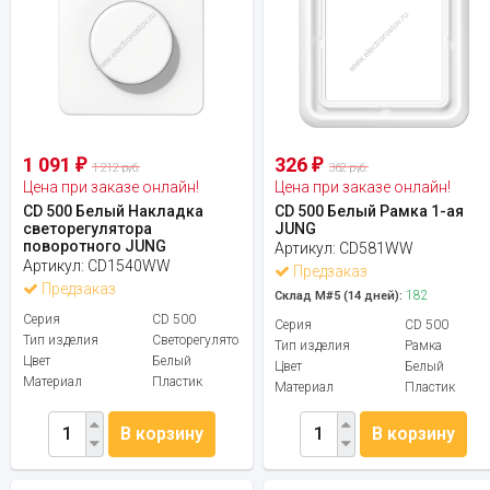
1 091
326
₽
₽
1 212 руб.
362 руб.
Цена при заказе онлайн!
Цена при заказе онлайн!
CD 500 Белый Накладка
CD 500 Белый Рамка 1-ая
светорегулятора
JUNG
поворотного JUNG
Артикул:
CD581WW
Артикул:
CD1540WW
Предзаказ
Предзаказ
182
Склад М#5 (14 дней):
Серия
CD 500
Серия
CD 500
Тип изделия
Светорегулятор
Тип изделия
Рамка
Цвет
Белый
Цвет
Белый
Материал
Пластик
Материал
Пластик
В корзину
В корзину