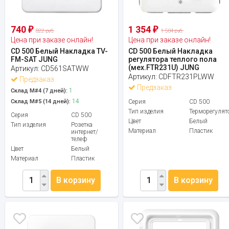
740
1 354
₽
₽
822 руб.
1 504 руб.
Цена при заказе онлайн!
Цена при заказе онлайн!
CD 500 Белый Накладка TV-
CD 500 Белый Накладка
FM-SAT JUNG
регулятора теплого пола
(мех.FTR231U) JUNG
Артикул:
CD561SATWW
Артикул:
CDFTR231PLWW
Предзаказ
Предзаказ
1
Склад М#4 (7 дней):
14
Склад М#5 (14 дней):
Серия
CD 500
Тип изделия
Терморегулят
Серия
CD 500
Цвет
Белый
Тип изделия
Розетка
Материал
Пластик
интернет/
телеф
Цвет
Белый
Материал
Пластик
В корзину
В корзину