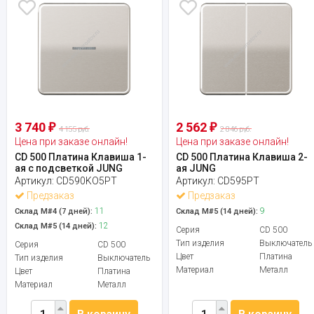
3 740
2 562
₽
₽
4 155 руб.
2 846 руб.
Цена при заказе онлайн!
Цена при заказе онлайн!
CD 500 Платина Клавиша 1-
CD 500 Платина Клавиша 2-
ая с подсветкой JUNG
ая JUNG
Артикул:
CD590KO5PT
Артикул:
CD595PT
Предзаказ
Предзаказ
11
9
Склад М#4 (7 дней):
Склад М#5 (14 дней):
12
Склад М#5 (14 дней):
Серия
CD 500
Тип изделия
Выключатель
Серия
CD 500
Цвет
Платина
Тип изделия
Выключатель
Материал
Металл
Цвет
Платина
Материал
Металл