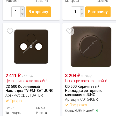
Материал
Пластик
Материал
Пластик
В корзину
В корзину
2 411
3 204
₽
₽
2 678 руб.
3 559 руб.
Цена при заказе онлайн!
Цена при заказе онлайн!
CD 500 Коричневый
CD 500 Коричневый
Накладка TV-FM-SAT JUNG
Накладка роторного
механизма JUNG
Артикул:
CD561SATBR
Артикул:
CD1540BR
Предзаказ
Предзаказ
Серия
CD 500
6
Склад М#5 (14 дней):
Тип изделия
Розетка