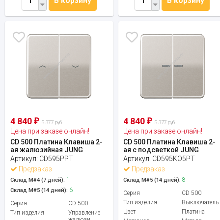
В корзину
В корзину
4 840
4 840
₽
₽
5 377 руб.
5 377 руб.
Цена при заказе онлайн!
Цена при заказе онлайн!
CD 500 Платина Клавиша 2-
CD 500 Платина Клавиша 2-
ая жалюзийная JUNG
ая с подсветкой JUNG
Артикул:
CD595PPT
Артикул:
CD595KO5PT
Предзаказ
Предзаказ
1
8
Склад М#4 (7 дней):
Склад М#5 (14 дней):
6
Склад М#5 (14 дней):
Серия
CD 500
Тип изделия
Выключатель
Серия
CD 500
Цвет
Платина
Тип изделия
Управление
жалюзи