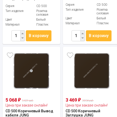
Серия
CD 500
Серия
CD 500
Тип изделия
Розетка
Тип изделия
Розетка
силовая
силовая
Цвет
Белый
Цвет
Белый
Материал
Пластик
Материал
Пластик
В корзину
В корзину
5 068
3 469
₽
₽
5 631 руб.
3 854 руб.
Цена при заказе онлайн!
Цена при заказе онлайн!
CD 500 Коричневый Вывод
CD 500 Коричневый
кабеля JUNG
Заглушка JUNG