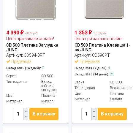
4 390
1 353
₽
₽
4 877 руб.
1 503 руб.
Цена при заказе онлайн!
Цена при заказе онлайн!
CD 500 Платина Заглушка
CD 500 Платина Клавиша 1-
JUNG
ая JUNG
Артикул:
CD594-0PT
Артикул:
CD590PT
Предзаказ
Предзаказ
7
1
Склад М#5 (14 дней):
Склад М#4 (7 дней):
25
Склад М#5 (14 дней):
Серия
CD 500
Тип изделия
Вывод
Серия
CD 500
кабеля/
Тип изделия
Выключатель
заглушка
Цвет
Платина
Цвет
Платина
Материал
Металл
Материал
Металл
В корзину
В корзину