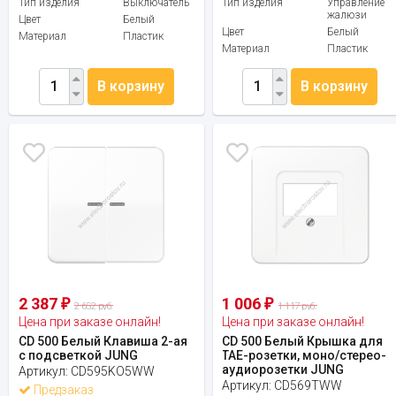
Тип изделия
Выключатель
Тип изделия
Управление
жалюзи
Цвет
Белый
Цвет
Белый
Материал
Пластик
Материал
Пластик
В корзину
В корзину
2 387
1 006
₽
₽
2 652 руб.
1 117 руб.
Цена при заказе онлайн!
Цена при заказе онлайн!
CD 500 Белый Клавиша 2-ая
CD 500 Белый Крышка для
с подсветкой JUNG
ТАЕ-розетки, моно/стерео-
аудиорозетки JUNG
Артикул:
CD595KO5WW
Артикул:
CD569TWW
Предзаказ