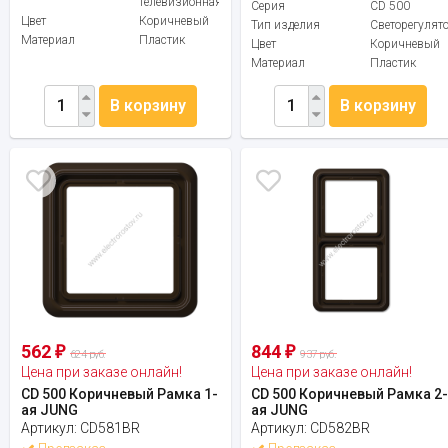
телевизионная
Серия
CD 500
Цвет
Коричневый
Тип изделия
Светорегулят
Материал
Пластик
Цвет
Коричневый
Материал
Пластик
В корзину
В корзину
562
844
₽
₽
624 руб.
937 руб.
Цена при заказе онлайн!
Цена при заказе онлайн!
CD 500 Коричневый Рамка 1-
CD 500 Коричневый Рамка 2
ая JUNG
ая JUNG
Артикул:
CD581BR
Артикул:
CD582BR