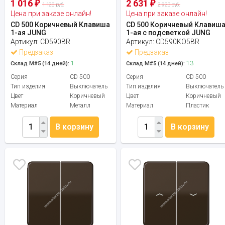
1 016
2 631
₽
₽
1 128 руб.
2 923 руб.
Цена при заказе онлайн!
Цена при заказе онлайн!
CD 500 Коричневый Клавиша
CD 500 Коричневый Клавиш
1-ая JUNG
1-ая с подсветкой JUNG
Артикул:
CD590BR
Артикул:
CD590KO5BR
Предзаказ
Предзаказ
1
13
Склад М#5 (14 дней):
Склад М#5 (14 дней):
Серия
CD 500
Серия
CD 500
Тип изделия
Выключатель
Тип изделия
Выключатель
Цвет
Коричневый
Цвет
Коричневый
Материал
Металл
Материал
Пластик
В корзину
В корзину