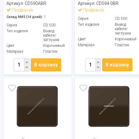
Артикул:
CD590ABR
Артикул:
CD594-0BR
Предзаказ
Предзаказ
1
Склад М#5 (14 дней):
Серия
CD 500
Тип изделия
Вывод
Серия
CD 500
кабеля/
Тип изделия
Вывод
заглушка
кабеля/
Цвет
Коричневый
заглушка
Материал
Пластик
Цвет
Коричневый
Материал
Пластик
В корзину
В корзину