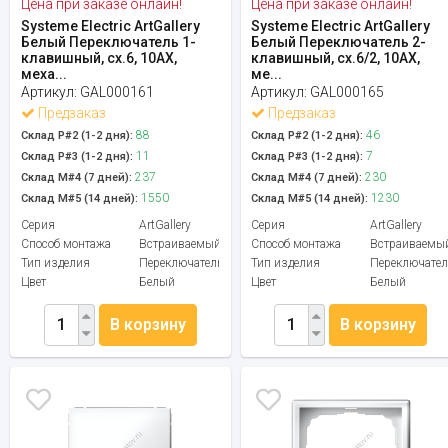
Цена при заказе онлайн!
Цена при заказе онлайн!
Systeme Electric ArtGallery
Systeme Electric ArtGallery
Белый Переключатель 1-
Белый Переключатель 2-
клавишный, сх.6, 10АХ,
клавишный, сх.6/2, 10АХ,
меха...
ме...
Артикул:
GAL000161
Артикул:
GAL000165
Предзаказ
Предзаказ
88
46
Склад Р#2 (1-2 дня):
Склад Р#2 (1-2 дня):
11
7
Склад Р#3 (1-2 дня):
Склад Р#3 (1-2 дня):
237
230
Склад М#4 (7 дней):
Склад М#4 (7 дней):
1550
1230
Склад М#5 (14 дней):
Склад М#5 (14 дней):
Серия
ArtGallery
Серия
ArtGallery
Способ монтажа
Встраиваемый
Способ монтажа
Встраиваемы
Тип изделия
Переключатель
Тип изделия
Переключател
Цвет
Белый
Цвет
Белый
В корзину
В корзину