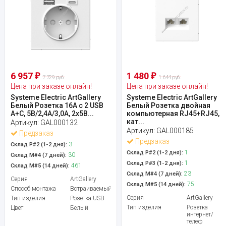
6 957
1 480
₽
₽
7 729 руб.
1 644 руб.
Цена при заказе онлайн!
Цена при заказе онлайн!
Systeme Electric ArtGallery
Systeme Electric ArtGallery
Белый Розетка 16А с 2 USB
Белый Розетка двойная
A+C, 5В/2,4А/3,0А, 2х5В...
компьютерная RJ45+RJ45,
кат...
Артикул:
GAL000132
Артикул:
GAL000185
Предзаказ
Предзаказ
3
Склад Р#2 (1-2 дня):
1
Склад Р#2 (1-2 дня):
30
Склад М#4 (7 дней):
1
Склад Р#3 (1-2 дня):
461
Склад М#5 (14 дней):
23
Склад М#4 (7 дней):
Серия
ArtGallery
75
Склад М#5 (14 дней):
Способ монтажа
Встраиваемый
Серия
ArtGallery
Тип изделия
Розетка USB
Тип изделия
Розетка
Цвет
Белый
интернет/
телеф