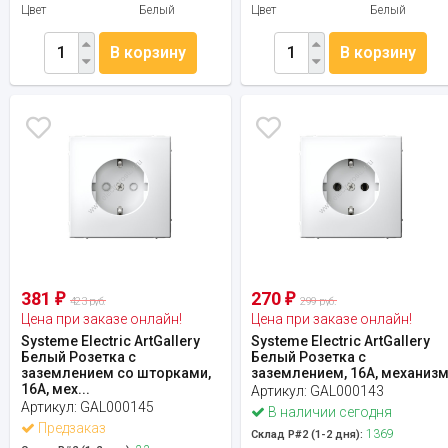
Цвет
Белый
Цвет
Белый
В корзину
В корзину
381
270
₽
₽
423 руб.
299 руб.
Цена при заказе онлайн!
Цена при заказе онлайн!
Systeme Electric ArtGallery
Systeme Electric ArtGallery
Белый Розетка с
Белый Розетка с
заземлением со шторками,
заземлением, 16А, механиз
16А, мех...
Артикул:
GAL000143
Артикул:
GAL000145
В наличии сегодня
Предзаказ
1369
Склад Р#2 (1-2 дня):