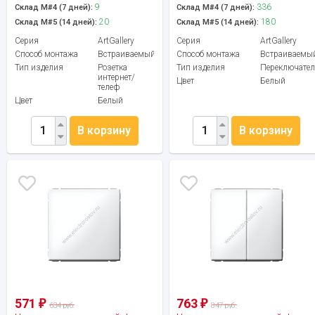
9
336
Склад М#4 (7 дней):
Склад М#4 (7 дней):
20
180
Склад М#5 (14 дней):
Склад М#5 (14 дней):
Серия
ArtGallery
Серия
ArtGallery
Способ монтажа
Встраиваемый
Способ монтажа
Встраиваемы
Тип изделия
Розетка
Тип изделия
Переключател
интернет/
Цвет
Белый
телеф
Цвет
Белый
В корзину
В корзину
571
763
₽
₽
634 руб.
847 руб.