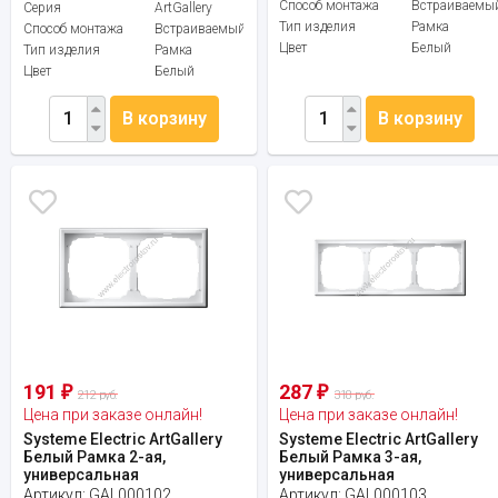
Способ монтажа
Встраиваемы
Серия
ArtGallery
Тип изделия
Рамка
Способ монтажа
Встраиваемый
Цвет
Белый
Тип изделия
Рамка
Цвет
Белый
В корзину
В корзину
191
287
₽
₽
212 руб.
318 руб.
Цена при заказе онлайн!
Цена при заказе онлайн!
Systeme Electric ArtGallery
Systeme Electric ArtGallery
Белый Рамка 2-ая,
Белый Рамка 3-ая,
универсальная
универсальная
Артикул:
GAL000102
Артикул:
GAL000103