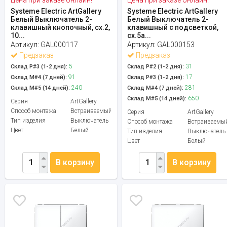
Systeme Electric ArtGallery
Systeme Electric ArtGallery
Белый Выключатель 2-
Белый Выключатель 2-
клавишный кнопочный, сх.2,
клавишный с подсветкой,
10...
сх.5а...
Артикул:
GAL000117
Артикул:
GAL000153
Предзаказ
Предзаказ
5
31
Склад Р#3 (1-2 дня):
Склад Р#2 (1-2 дня):
91
17
Склад М#4 (7 дней):
Склад Р#3 (1-2 дня):
240
281
Склад М#5 (14 дней):
Склад М#4 (7 дней):
650
Склад М#5 (14 дней):
Серия
ArtGallery
Способ монтажа
Встраиваемый
Серия
ArtGallery
Тип изделия
Выключатель
Способ монтажа
Встраиваемы
Цвет
Белый
Тип изделия
Выключатель
Цвет
Белый
В корзину
В корзину