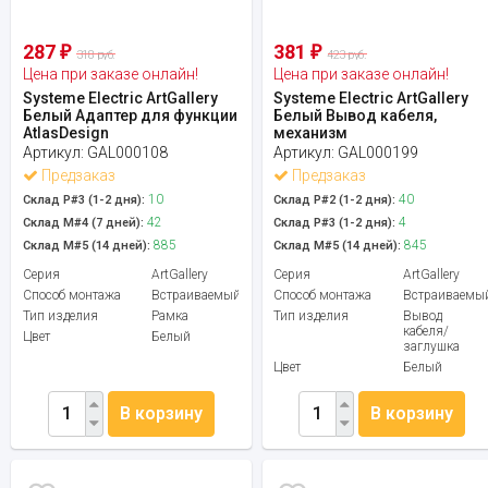
287
381
₽
₽
318 руб.
423 руб.
Цена при заказе онлайн!
Цена при заказе онлайн!
Systeme Electric ArtGallery
Systeme Electric ArtGallery
Белый Адаптер для функции
Белый Вывод кабеля,
AtlasDesign
механизм
Артикул:
GAL000108
Артикул:
GAL000199
Предзаказ
Предзаказ
10
40
Склад Р#3 (1-2 дня):
Склад Р#2 (1-2 дня):
42
4
Склад М#4 (7 дней):
Склад Р#3 (1-2 дня):
885
845
Склад М#5 (14 дней):
Склад М#5 (14 дней):
Серия
ArtGallery
Серия
ArtGallery
Способ монтажа
Встраиваемый
Способ монтажа
Встраиваемы
Тип изделия
Рамка
Тип изделия
Вывод
кабеля/
Цвет
Белый
заглушка
Цвет
Белый
В корзину
В корзину