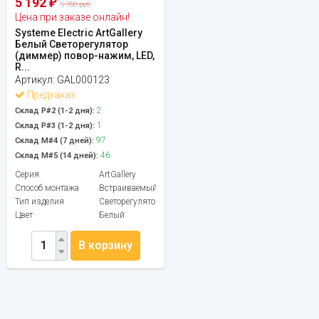
5 192
₽
5 768 руб.
Цена при заказе онлайн!
Systeme Electric ArtGallery
Белый Светорегулятор
(диммер) повор-нажим, LED,
R...
Артикул:
GAL000123
Предзаказ
2
Склад Р#2 (1-2 дня):
1
Склад Р#3 (1-2 дня):
97
Склад М#4 (7 дней):
46
Склад М#5 (14 дней):
Серия
ArtGallery
Способ монтажа
Встраиваемый
Тип изделия
Светорегулятор
Цвет
Белый
В корзину