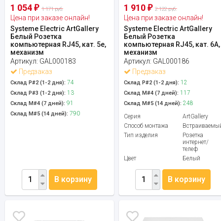
1 054
1 910
₽
₽
1 171 руб.
2 122 руб.
Цена при заказе онлайн!
Цена при заказе онлайн!
Systeme Electric ArtGallery
Systeme Electric ArtGallery
Белый Розетка
Белый Розетка
компьютерная RJ45, кат. 5е,
компьютерная RJ45, кат. 6A,
механизм
механизм
Артикул:
GAL000183
Артикул:
GAL000186
Предзаказ
Предзаказ
74
12
Склад Р#2 (1-2 дня):
Склад Р#2 (1-2 дня):
13
117
Склад Р#3 (1-2 дня):
Склад М#4 (7 дней):
91
248
Склад М#4 (7 дней):
Склад М#5 (14 дней):
790
Склад М#5 (14 дней):
Серия
ArtGallery
Способ монтажа
Встраиваемы
Тип изделия
Розетка
интернет/
телеф
Цвет
Белый
В корзину
В корзину