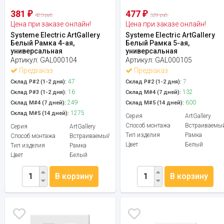
381
477
₽
₽
423 руб.
529 руб.
Цена при заказе онлайн!
Цена при заказе онлайн!
Systeme Electric ArtGallery
Systeme Electric ArtGallery
Белый Рамка 4-ая,
Белый Рамка 5-ая,
универсальная
универсальная
Артикул:
GAL000104
Артикул:
GAL000105
Предзаказ
Предзаказ
47
7
Склад Р#2 (1-2 дня):
Склад Р#2 (1-2 дня):
16
132
Склад Р#3 (1-2 дня):
Склад М#4 (7 дней):
249
600
Склад М#4 (7 дней):
Склад М#5 (14 дней):
1275
Склад М#5 (14 дней):
Серия
ArtGallery
Способ монтажа
Встраиваемы
Серия
ArtGallery
Тип изделия
Рамка
Способ монтажа
Встраиваемый
Цвет
Белый
Тип изделия
Рамка
Цвет
Белый
В корзину
В корзину