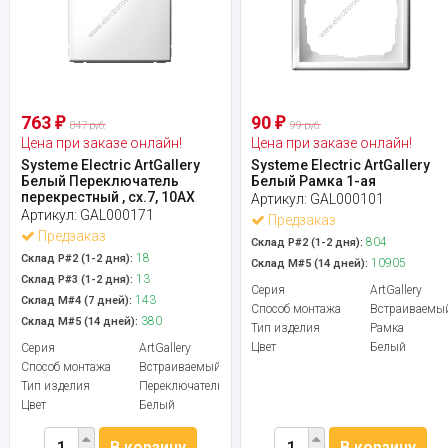
763
90
₽
₽
847 руб.
99 руб.
Цена при заказе онлайн!
Цена при заказе онлайн!
Systeme Electric ArtGallery
Systeme Electric ArtGallery
Белый Переключатель
Белый Рамка 1-ая
перекрестный , сх.7, 10АХ
Артикул:
GAL000101
Артикул:
GAL000171
Предзаказ
Предзаказ
804
Склад Р#2 (1-2 дня):
18
Склад Р#2 (1-2 дня):
10905
Склад М#5 (14 дней):
13
Склад Р#3 (1-2 дня):
Серия
ArtGallery
143
Склад М#4 (7 дней):
Способ монтажа
Встраиваемы
380
Склад М#5 (14 дней):
Тип изделия
Рамка
Цвет
Белый
Серия
ArtGallery
Способ монтажа
Встраиваемый
Тип изделия
Переключатель
Цвет
Белый
В корзину
В корзину