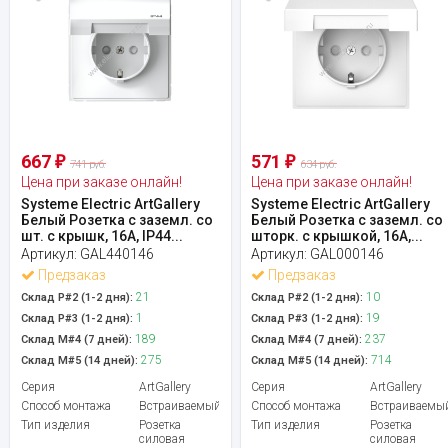
667
571
₽
₽
741 руб.
634 руб.
Цена при заказе онлайн!
Цена при заказе онлайн!
Systeme Electric ArtGallery
Systeme Electric ArtGallery
Белый Розетка с заземл. со
Белый Розетка с заземл. со
шт. с крышк, 16А, IP44...
шторк. с крышкой, 16А,...
Артикул:
GAL440146
Артикул:
GAL000146
Предзаказ
Предзаказ
21
10
Склад Р#2 (1-2 дня):
Склад Р#2 (1-2 дня):
1
19
Склад Р#3 (1-2 дня):
Склад Р#3 (1-2 дня):
189
237
Склад М#4 (7 дней):
Склад М#4 (7 дней):
275
714
Склад М#5 (14 дней):
Склад М#5 (14 дней):
Серия
ArtGallery
Серия
ArtGallery
Способ монтажа
Встраиваемый
Способ монтажа
Встраиваемы
Тип изделия
Розетка
Тип изделия
Розетка
силовая
силовая