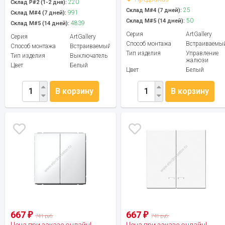
220
Склад Р#2 (1-2 дня):
25
Склад М#4 (7 дней):
991
Склад М#4 (7 дней):
50
Склад М#5 (14 дней):
4839
Склад М#5 (14 дней):
Серия
ArtGallery
Серия
ArtGallery
Способ монтажа
Встраиваемы
Способ монтажа
Встраиваемый
Тип изделия
Управление
Тип изделия
Выключатель
жалюзи
Цвет
Белый
Цвет
Белый
В корзину
В корзину
667
667
₽
₽
741 руб.
741 руб.
Цена при заказе онлайн!
Цена при заказе онлайн!