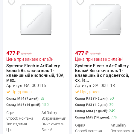
477
477
₽
₽
529 руб.
529 руб.
Цена при заказе онлайн!
Цена при заказе онлайн!
Systeme Electric ArtGallery
Systeme Electric ArtGallery
Белый Выключатель 1-
Белый Выключатель 1-
клавишный кнопочный, 10А,
клавишный с подсветкой,
мех...
сх.1а...
Артикул:
GAL000115
Артикул:
GAL000113
Предзаказ
Предзаказ
32
30
Склад М#4 (7 дней):
Склад Р#2 (1-2 дня):
150
29
Склад М#5 (14 дней):
Склад Р#3 (1-2 дня):
249
Склад М#4 (7 дней):
Серия
ArtGallery
779
Склад М#5 (14 дней):
Способ монтажа
Встраиваемый
Тип изделия
Выключатель
Серия
ArtGallery
Цвет
Белый
Способ монтажа
Встраиваемы