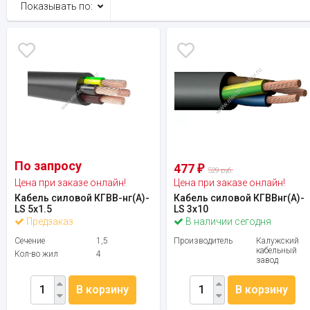
Показывать по:
По запросу
477
₽
529 руб.
Цена при заказе онлайн!
Цена при заказе онлайн!
Кабель силовой КГВВ-нг(А)-
Кабель силовой КГВВнг(А)-
LS 5х1.5
LS 3х10
Предзаказ
В наличии сегодня
Сечение
1,5
Производитель
Калужский
кабельный
Кол-во жил
4
завод
В корзину
В корзину