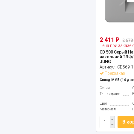
2 411
₽
2 678 
Цена при заказе 
CD 500 Серый На
наклонной ТЛФ/
JUNG
Артикул:
CD569-
Предзаказ
Склад М#5 (14 дне
Серия
Тип изделия
Цвет
Материал
В ко