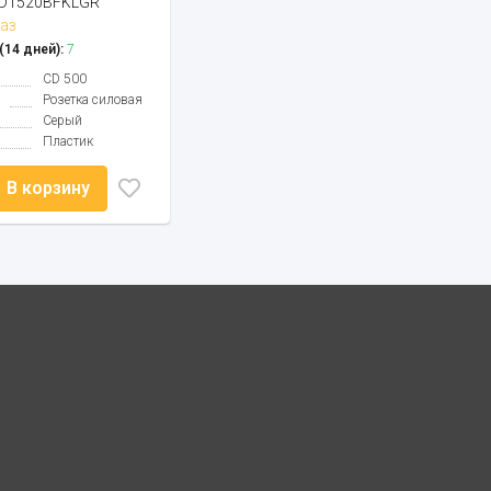
D1520BFKLGR
аз
14 дней):
7
CD 500
Розетка силовая
Серый
Пластик
В корзину