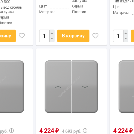
заглушка
Тип изделия
CD 500
Цвет
Серый
Цвет
Вывод кабеля/
заглушка
Материал
Пластик
Материал
Серый
Пластик
рзину
В корзину
4 224
4 224
₽
₽
руб.
4 693 руб.