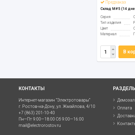
Предзаказ
Склад М#5 (14 дне
Серия
Тип изделия
Цвет
Материал
В ко
КОНТАКТЫ
РАЗДЕЛ
Интернет-магазин "Электротовары"
Демозал
г. Ростов-на-Дону, ул. Жмайлова, 4/10
Оплата
+7 (863) 201-10-40
Доставк
Пн—Пт 9:00—18:00 Сб 9:00—16:00
Контакт
mail@electrorostov.ru