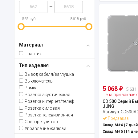
—
562 руб.
8618 руб.
Материал
Пластик
Тип изделия
Вывод кабеля/заглушка
Выключатель
5 068
Рамка
₽
5 631 
Розетка акустическая
Цена при заказе 
Розетка интернет/телеф
CD 500 Серый В
JUNG
Розетка силовая
Артикул:
CD590A
Розетка телевизионная
Предзаказ
Светорегулятор
Склад М#4 (7 дней)
Управление жалюзи
Склад М#5 (14 дне