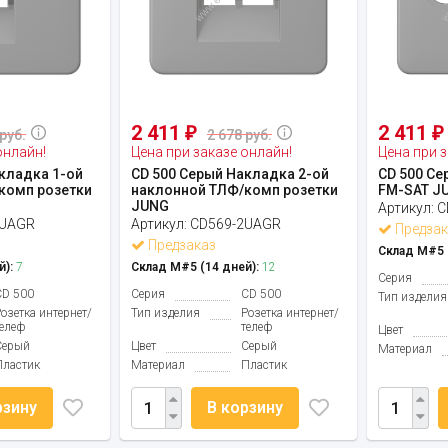
2 411
2 411
₽
₽
руб.
2 678 руб.
онлайн!
Цена при заказе онлайн!
Цена при з
кладка 1-ой
CD 500 Серый Накладка 2-ой
CD 500 Се
комп розетки
наклонной ТЛФ/комп розетки
FM-SAT J
JUNG
Артикул:
C
1UAGR
Артикул:
CD569-2UAGR
Предзак
Предзаказ
Склад М#5 (
й):
7
Склад М#5 (14 дней):
12
Серия
CD 500
Серия
CD 500
Тип изделия
Розетка интернет/
Тип изделия
Розетка интернет/
телеф
телеф
Цвет
Серый
Цвет
Серый
Материал
Пластик
Материал
Пластик
рзину
В корзину