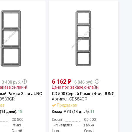
6 162
₽
3 408 руб.
6 846 руб.
аказе онлайн!
Цена при заказе онлайн!
рый Рамка 3-ая JUNG
CD 500 Серый Рамка 4-ая JUNG
D583GR
Артикул:
CD584GR
аз
Предзаказ
14 дней):
15
Склад М#5 (14 дней):
11
CD 500
Серия
CD 500
Рамка
Тип изделия
Рамка
Серый
Цвет
Серый