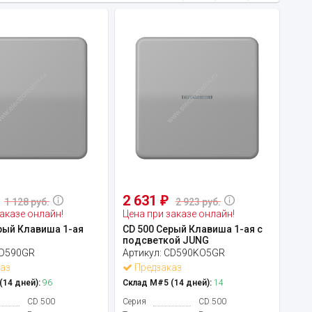
2 631
₽
1 128 руб.
2 923 руб.
аказе онлайн!
Цена при заказе онлайн!
рый Клавиша 1-ая
CD 500 Серый Клавиша 1-ая с
подсветкой JUNG
D590GR
Артикул:
CD590KO5GR
аз
Предзаказ
14 дней):
96
Склад М#5 (14 дней):
14
CD 500
Серия
CD 500