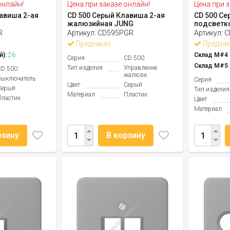
онлайн!
Цена при заказе онлайн!
Цена при з
авиша 2-ая
CD 500 Серый Клавиша 2-ая
CD 500 Се
жалюзийная JUNG
подсветк
R
Артикул:
CD595PGR
Артикул:
C
Предзаказ
Предзак
й):
26
Склад М#4 (
Серия
CD 500
Склад М#5 (
Тип изделия
Управление
CD 500
жалюзи
Выключатель
Серия
Цвет
Серый
Серый
Тип изделия
Материал
Пластик
Пластик
Цвет
Материал
рзину
В корзину