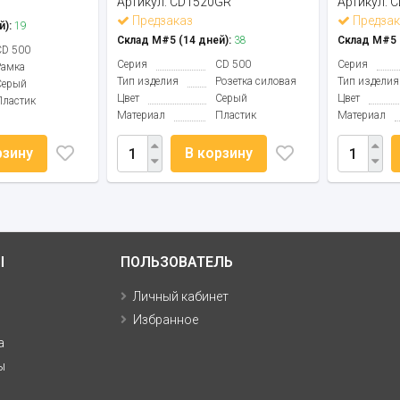
Артикул:
CD1520GR
Артикул:
C
Предзаказ
Предзак
й):
19
Склад М#5 (14 дней):
38
Склад М#5 (
CD 500
Серия
CD 500
Серия
Рамка
Тип изделия
Розетка силовая
Тип изделия
Серый
Цвет
Серый
Цвет
Пластик
Материал
Пластик
Материал
рзину
В корзину
Ы
ПОЛЬЗОВАТЕЛЬ
Личный кабинет
Избранное
а
ы