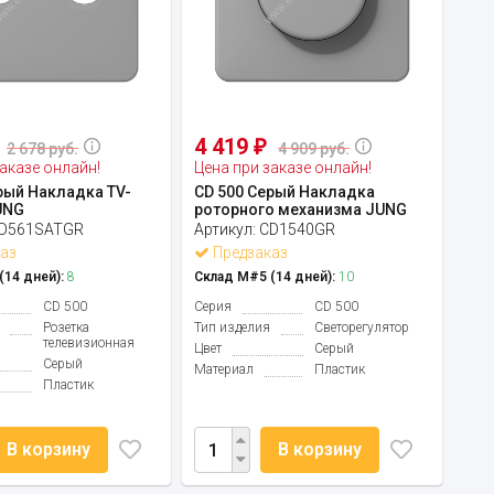
4 419
₽
2 678 руб.
4 909 руб.
аказе онлайн!
Цена при заказе онлайн!
рый Накладка TV-
CD 500 Серый Накладка
UNG
роторного механизма JUNG
D561SATGR
Артикул:
CD1540GR
аз
Предзаказ
14 дней):
8
Склад М#5 (14 дней):
10
CD 500
Серия
CD 500
Розетка
Тип изделия
Светорегулятор
телевизионная
Цвет
Серый
Серый
Материал
Пластик
Пластик
В корзину
В корзину