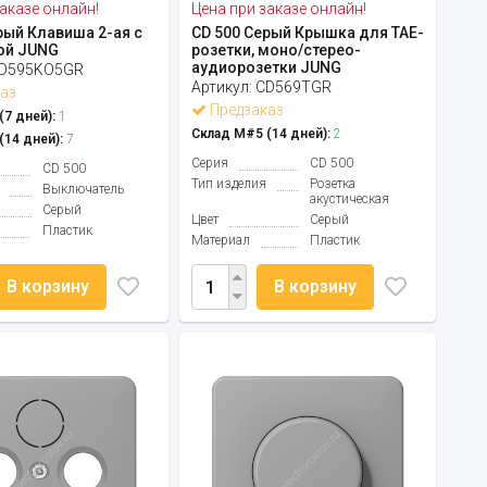
аказе онлайн!
Цена при заказе онлайн!
рый Клавиша 2-ая с
CD 500 Серый Крышка для ТАЕ-
ой JUNG
розетки, моно/стерео-
аудиорозетки JUNG
D595KO5GR
Артикул:
CD569TGR
аз
Предзаказ
7 дней):
1
Склад М#5 (14 дней):
2
14 дней):
7
Серия
CD 500
CD 500
Тип изделия
Розетка
Выключатель
акустическая
Серый
Цвет
Серый
Пластик
Материал
Пластик
В корзину
В корзину