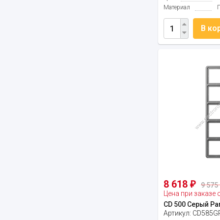
Материал
В ко
8 618
₽
9 575 
Цена при заказе 
CD 500 Серый Ра
Артикул:
CD585G