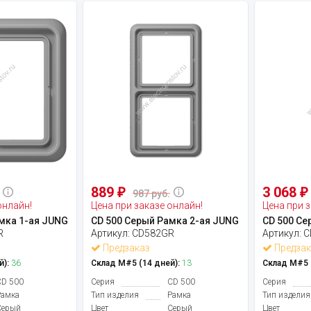
889
3 068
₽
₽
987 руб.
онлайн!
Цена при заказе онлайн!
Цена при з
мка 1-ая JUNG
CD 500 Серый Рамка 2-ая JUNG
CD 500 Се
R
Артикул:
CD582GR
Артикул:
C
Предзаказ
Предзак
й):
36
Склад М#5 (14 дней):
13
Склад М#5 (
CD 500
Серия
CD 500
Серия
Рамка
Тип изделия
Рамка
Тип изделия
Серый
Цвет
Серый
Цвет