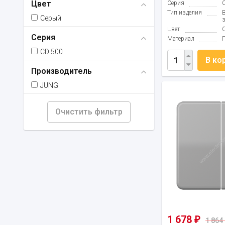
Цвет
Серия
Тип изделия
Серый
Цвет
Серия
Материал
CD 500
В ко
Производитель
JUNG
Очистить фильтр
1 678
₽
1 864 