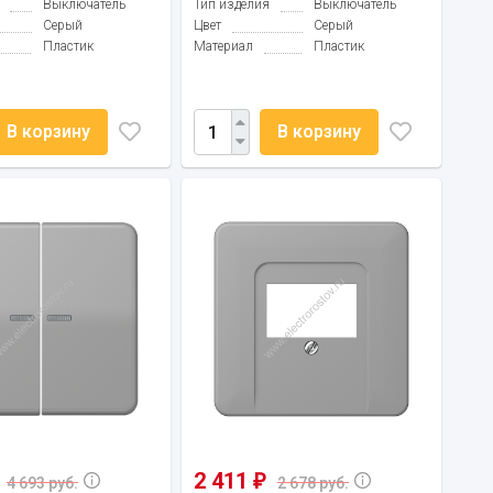
Выключатель
Тип изделия
Выключатель
Серый
Цвет
Серый
Пластик
Материал
Пластик
В корзину
В корзину
2 411
₽
4 693 руб.
2 678 руб.