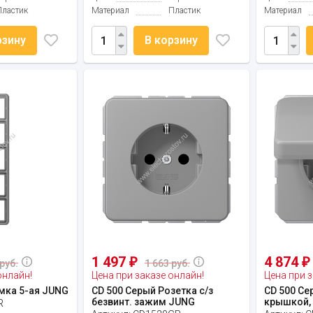
Пластик
Материал
Пластик
Материал
рзину
В корзину
1 497
4 874
₽
₽
руб.
1 663 руб.
онлайн!
Цена при заказе онлайн!
Цена при з
мка 5-ая JUNG
CD 500 Серый Розетка с/з
CD 500 Се
безвинт. зажим JUNG
крышкой,
R