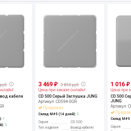
3 469
1 016
₽
₽
руб.
3 854 руб.
онлайн!
Цена при заказе онлайн!
Цена при з
ывод кабеля
CD 500 Серый Заглушка JUNG
CD 500 Се
JUNG
Артикул:
CD594-0GR
GR
Артикул:
C
Предзаказ
Предзак
Склад М#5 (14 дней):
3
:
1
Склад М#5 (
Серия
CD 500
й):
3
Серия
Тип изделия
Вывод кабеля/