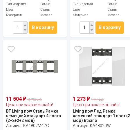
Тип изделия
Рамка
Тип изделия
Рамка
Цвет
Сталь
Цвет
Сталь
Материал
Металл
Материал
Металл
В корзину
В корзину
11 504
1 273
₽
₽
12 782 руб.
1 414 руб.
Цена при заказе онлайн!
Цена при заказе онлайн!
BT Living now Сталь Рамка
Living now Лед Рамка
немецкий стандарт 4 поста
немецкий стандарт 1 пост (
(2+2+2+2 мод)
мод) Bticino
Артикул:
KA4802M4ZG
Артикул:
KA4802DW