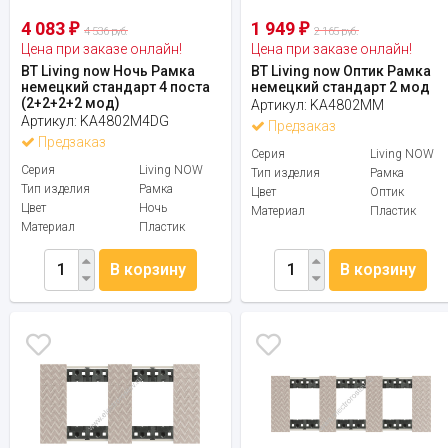
4 083
1 949
₽
₽
4 536 руб.
2 165 руб.
Цена при заказе онлайн!
Цена при заказе онлайн!
BT Living now Ночь Рамка
BT Living now Оптик Рамка
немецкий стандарт 4 поста
немецкий стандарт 2 мод
(2+2+2+2 мод)
Артикул:
KA4802MM
Артикул:
KA4802M4DG
Предзаказ
Предзаказ
Серия
Living NOW
Серия
Living NOW
Тип изделия
Рамка
Тип изделия
Рамка
Цвет
Оптик
Цвет
Ночь
Материал
Пластик
Материал
Пластик
В корзину
В корзину