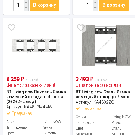
В корзину
В корзину
6 259
3 493
₽
₽
6 954 руб.
3 881 руб.
Цена при заказе онлайн!
Цена при заказе онлайн!
BT Living now Пиксель Рамка
BT Living now Сталь Рамка
немецкий стандарт 4 поста
немецкий стандарт 2 мод
(2+2+2+2 мод)
Артикул:
KA4802ZG
Артикул:
KA4802M4MW
Предзаказ
Предзаказ
Серия
Living NOW
Серия
Living NOW
Тип изделия
Рамка
Тип изделия
Рамка
Цвет
Сталь
Цвет
Пиксель
Материал
Металл