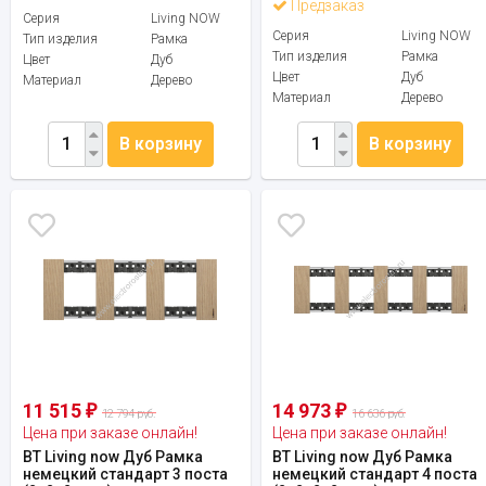
Предзаказ
Серия
Living NOW
Серия
Living NOW
Тип изделия
Рамка
Тип изделия
Рамка
Цвет
Дуб
Цвет
Дуб
Материал
Дерево
Материал
Дерево
В корзину
В корзину
11 515
14 973
₽
₽
12 794 руб.
16 636 руб.
Цена при заказе онлайн!
Цена при заказе онлайн!
BT Living now Дуб Рамка
BT Living now Дуб Рамка
немецкий стандарт 3 поста
немецкий стандарт 4 поста