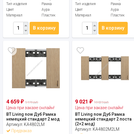
Тип изделия
Рамка
Тип изделия
Рамка
Цвет
Аура
Цвет
Аура
Материал
Пластик
Материал
Пластик
В корзину
В корзину
4 659
9 021
₽
₽
5 176 руб.
10 023 руб.
Цена при заказе онлайн!
Цена при заказе онлайн!
BT Living now Дуб Рамка
BT Living now Дуб Рамка
немецкий стандарт 2 мод
немецкий стандарт 2 поста
(2+2 мод)
Артикул:
KA4802LM
Артикул:
KA4802M2LM
Предзаказ