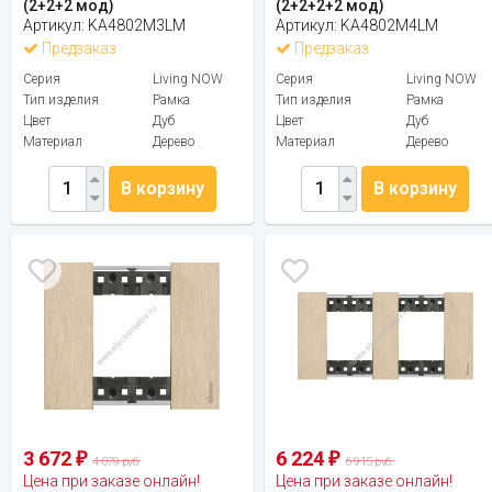
(2+2+2 мод)
(2+2+2+2 мод)
Артикул:
KA4802M3LM
Артикул:
KA4802M4LM
Предзаказ
Предзаказ
Серия
Living NOW
Серия
Living NOW
Тип изделия
Рамка
Тип изделия
Рамка
Цвет
Дуб
Цвет
Дуб
Материал
Дерево
Материал
Дерево
В корзину
В корзину
3 672
6 224
₽
₽
4 079 руб.
6 915 руб.
Цена при заказе онлайн!
Цена при заказе онлайн!