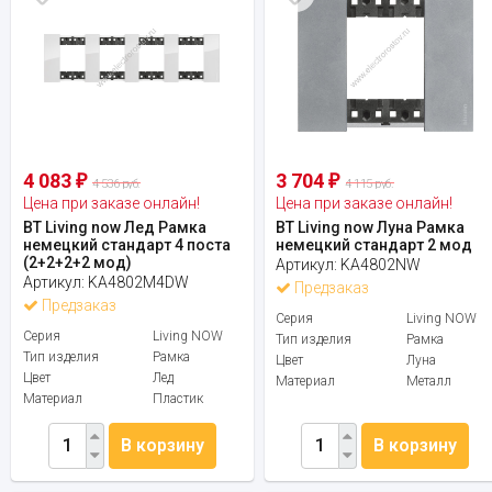
4 083
3 704
₽
₽
4 536 руб.
4 115 руб.
Цена при заказе онлайн!
Цена при заказе онлайн!
BT Living now Лед Рамка
BT Living now Луна Рамка
немецкий стандарт 4 поста
немецкий стандарт 2 мод
(2+2+2+2 мод)
Артикул:
KA4802NW
Артикул:
KA4802M4DW
Предзаказ
Предзаказ
Серия
Living NOW
Серия
Living NOW
Тип изделия
Рамка
Тип изделия
Рамка
Цвет
Луна
Цвет
Лед
Материал
Металл
Материал
Пластик
В корзину
В корзину