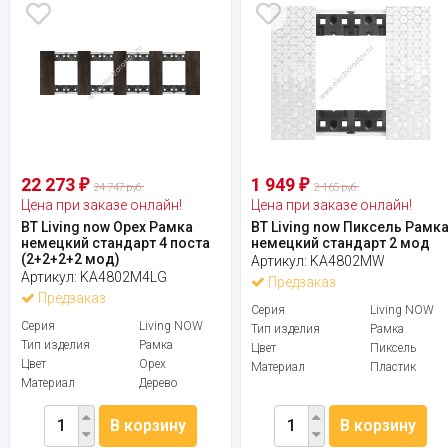
22 273
1 949
₽
₽
24 747 руб.
2 165 руб.
Цена при заказе онлайн!
Цена при заказе онлайн!
BT Living now Орех Рамка
BT Living now Пиксель Рамк
немецкий стандарт 4 поста
немецкий стандарт 2 мод
(2+2+2+2 мод)
Артикул:
KA4802MW
Артикул:
KA4802M4LG
Предзаказ
Предзаказ
Серия
Living NOW
Серия
Living NOW
Тип изделия
Рамка
Тип изделия
Рамка
Цвет
Пиксель
Цвет
Орех
Материал
Пластик
Материал
Дерево
В корзину
В корзину