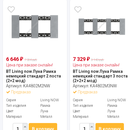
6 646
7 329
₽
₽
7 384 руб.
8 143 руб.
Цена при заказе онлайн!
Цена при заказе онлайн!
BT Living now Луна Рамка
BT Living now Луна Рамка
немецкий стандарт 2 поста
немецкий стандарт 3 поста
(2+2 мод)
(2+2+2 мод)
Артикул:
KA4802M2NW
Артикул:
KA4802M3NW
Предзаказ
Предзаказ
Серия
Living NOW
Серия
Living NOW
Тип изделия
Рамка
Тип изделия
Рамка
Цвет
Луна
Цвет
Луна
Материал
Металл
Материал
Металл
В корзину
В корзину