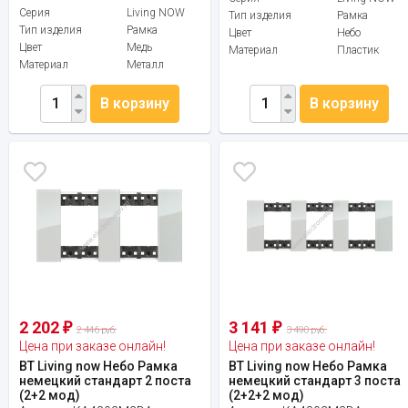
Серия
Living NOW
Тип изделия
Рамка
Тип изделия
Рамка
Цвет
Небо
Цвет
Медь
Материал
Пластик
Материал
Металл
В корзину
В корзину
2 202
3 141
₽
₽
2 446 руб.
3 490 руб.
Цена при заказе онлайн!
Цена при заказе онлайн!
BT Living now Небо Рамка
BT Living now Небо Рамка
немецкий стандарт 2 поста
немецкий стандарт 3 поста
(2+2 мод)
(2+2+2 мод)