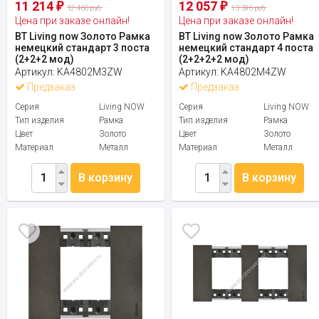
11 214
12 057
₽
₽
12 460 руб.
13 396 руб.
Цена при заказе онлайн!
Цена при заказе онлайн!
BT Living now Золото Рамка
BT Living now Золото Рамка
немецкий стандарт 3 поста
немецкий стандарт 4 поста
(2+2+2 мод)
(2+2+2+2 мод)
Артикул:
KA4802M3ZW
Артикул:
KA4802M4ZW
Предзаказ
Предзаказ
Серия
Living NOW
Серия
Living NOW
Тип изделия
Рамка
Тип изделия
Рамка
Цвет
Золото
Цвет
Золото
Материал
Металл
Материал
Металл
В корзину
В корзину