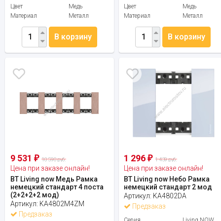
Цвет
Медь
Цвет
Медь
Материал
Металл
Материал
Металл
В корзину
В корзину
9 531
1 296
₽
₽
10 590 руб.
1 439 руб.
Цена при заказе онлайн!
Цена при заказе онлайн!
BT Living now Медь Рамка
BT Living now Небо Рамка
немецкий стандарт 4 поста
немецкий стандарт 2 мод
(2+2+2+2 мод)
Артикул:
KA4802DA
Артикул:
KA4802M4ZM
Предзаказ
Предзаказ
Серия
Living NOW