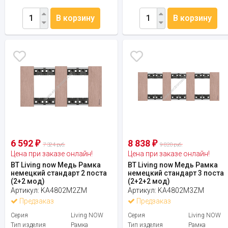
В корзину
В корзину
6 592
8 838
₽
₽
7 324 руб.
9 820 руб.
Цена при заказе онлайн!
Цена при заказе онлайн!
BT Living now Медь Рамка
BT Living now Медь Рамка
немецкий стандарт 2 поста
немецкий стандарт 3 поста
(2+2 мод)
(2+2+2 мод)
Артикул:
KA4802M2ZM
Артикул:
KA4802M3ZM
Предзаказ
Предзаказ
Серия
Living NOW
Серия
Living NOW
Тип изделия
Рамка
Тип изделия
Рамка