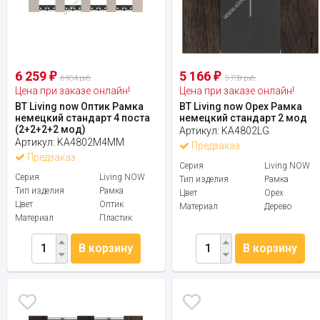
6 259
5 166
₽
₽
6 954 руб.
5 739 руб.
Цена при заказе онлайн!
Цена при заказе онлайн!
BT Living now Оптик Рамка
BT Living now Орех Рамка
немецкий стандарт 4 поста
немецкий стандарт 2 мод
(2+2+2+2 мод)
Артикул:
KA4802LG
Артикул:
KA4802M4MM
Предзаказ
Предзаказ
Серия
Living NOW
Серия
Living NOW
Тип изделия
Рамка
Тип изделия
Рамка
Цвет
Орех
Цвет
Оптик
Материал
Дерево
Материал
Пластик
В корзину
В корзину