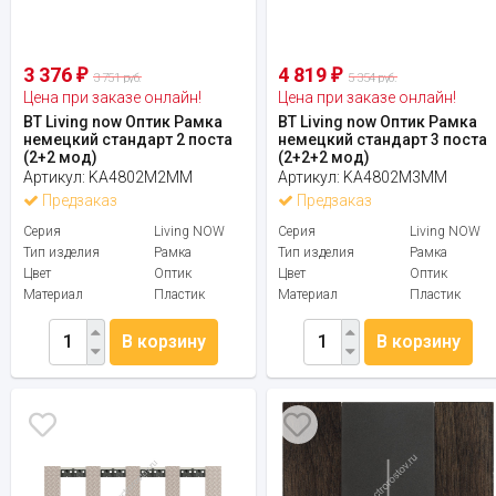
3 376
4 819
₽
₽
3 751 руб.
5 354 руб.
Цена при заказе онлайн!
Цена при заказе онлайн!
BT Living now Оптик Рамка
BT Living now Оптик Рамка
немецкий стандарт 2 поста
немецкий стандарт 3 поста
(2+2 мод)
(2+2+2 мод)
Артикул:
KA4802M2MM
Артикул:
KA4802M3MM
Предзаказ
Предзаказ
Серия
Living NOW
Серия
Living NOW
Тип изделия
Рамка
Тип изделия
Рамка
Цвет
Оптик
Цвет
Оптик
Материал
Пластик
Материал
Пластик
В корзину
В корзину