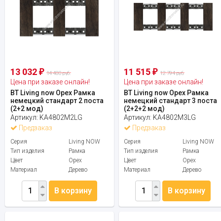
13 032
11 515
₽
₽
14 480 руб.
12 794 руб.
Цена при заказе онлайн!
Цена при заказе онлайн!
BT Living now Орех Рамка
BT Living now Орех Рамка
немецкий стандарт 2 поста
немецкий стандарт 3 поста
(2+2 мод)
(2+2+2 мод)
Артикул:
KA4802M2LG
Артикул:
KA4802M3LG
Предзаказ
Предзаказ
Серия
Living NOW
Серия
Living NOW
Тип изделия
Рамка
Тип изделия
Рамка
Цвет
Орех
Цвет
Орех
Материал
Дерево
Материал
Дерево
В корзину
В корзину