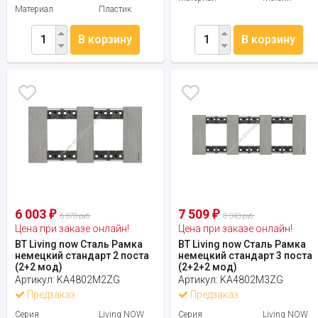
Материал
Пластик
В корзину
В корзину
6 003
7 509
₽
₽
6 670 руб.
8 343 руб.
Цена при заказе онлайн!
Цена при заказе онлайн!
BT Living now Сталь Рамка
BT Living now Сталь Рамка
немецкий стандарт 2 поста
немецкий стандарт 3 поста
(2+2 мод)
(2+2+2 мод)
Артикул:
KA4802M2ZG
Артикул:
KA4802M3ZG
Предзаказ
Предзаказ
Серия
Living NOW
Серия
Living NOW