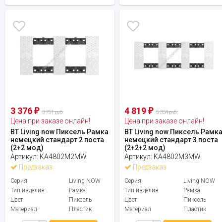
3 376
4 819
₽
₽
3 751 руб.
5 354 руб.
Цена при заказе онлайн!
Цена при заказе онлайн!
BT Living now Пиксель Рамка
BT Living now Пиксель Рамк
немецкий стандарт 2 поста
немецкий стандарт 3 поста
(2+2 мод)
(2+2+2 мод)
Артикул:
KA4802M2MW
Артикул:
KA4802M3MW
Предзаказ
Предзаказ
Серия
Living NOW
Серия
Living NOW
Тип изделия
Рамка
Тип изделия
Рамка
Цвет
Пиксель
Цвет
Пиксель
Материал
Пластик
Материал
Пластик