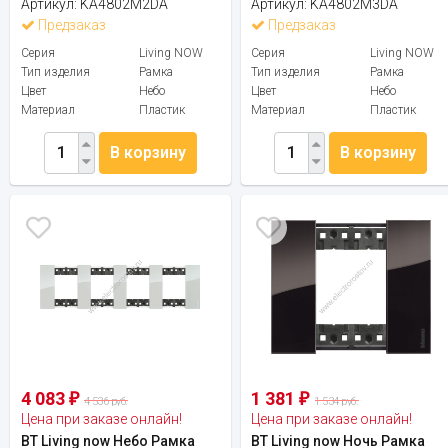
Артикул:
KA4802M2DA
Артикул:
KA4802M3DA
Предзаказ
Предзаказ
Серия
Living NOW
Серия
Living NOW
Тип изделия
Рамка
Тип изделия
Рамка
Цвет
Небо
Цвет
Небо
Материал
Пластик
Материал
Пластик
В корзину
В корзину
4 083
1 381
₽
₽
4 536 руб.
1 534 руб.
Цена при заказе онлайн!
Цена при заказе онлайн!
BT Living now Небо Рамка
BT Living now Ночь Рамка