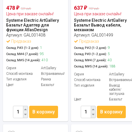
478
637
₽
₽
531 руб.
707 руб.
Цена при заказе онлайн!
Цена при заказе онлайн!
Systeme Electric ArtGallery
Systeme Electric ArtGallery
Базальт Адаптер для
Базальт Вывод кабеля,
функции AtlasDesign
механизм
Артикул:
GAL001408
Артикул:
GAL001499
Предзаказ
Предзаказ
1
9
Склад Р#3 (1-2 дня):
Склад Р#2 (1-2 дня):
95
5
Склад М#4 (7 дней):
Склад Р#3 (1-2 дня):
410
40
Склад М#5 (14 дней):
Склад М#4 (7 дней):
188
Склад М#5 (14 дней):
Серия
ArtGallery
Способ монтажа
Встраиваемый
Серия
ArtGallery
Тип изделия
Рамка
Способ монтажа
Встраиваемы
Цвет
Базальт
Тип изделия
Вывод
кабеля/
заглушка
Цвет
Базальт
В корзину
В корзину