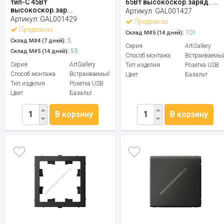
тип-C 45Вт
65Вт высокоскор.заряд. ...
высокоскор.зар...
Артикул:
GAL001427
Артикул:
GAL001429
Предзаказ
Предзаказ
101
Склад М#5 (14 дней):
5
Склад М#4 (7 дней):
Серия
ArtGallery
53
Склад М#5 (14 дней):
Способ монтажа
Встраиваемы
Серия
ArtGallery
Тип изделия
Розетка USB
Способ монтажа
Встраиваемый
Цвет
Базальт
Тип изделия
Розетка USB
Цвет
Базальт
В корзину
В корзину