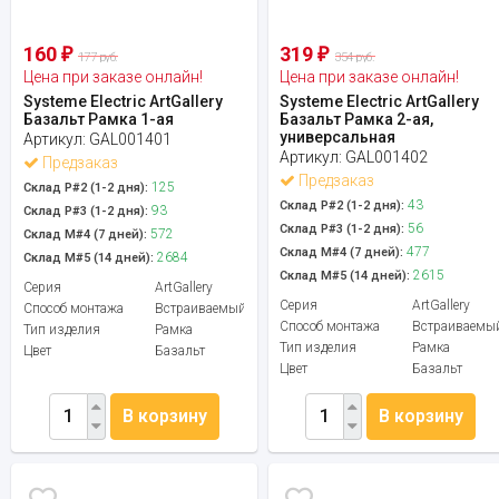
160
319
₽
₽
177 руб.
354 руб.
Цена при заказе онлайн!
Цена при заказе онлайн!
Systeme Electric ArtGallery
Systeme Electric ArtGallery
Базальт Рамка 1-ая
Базальт Рамка 2-ая,
универсальная
Артикул:
GAL001401
Артикул:
GAL001402
Предзаказ
Предзаказ
125
Склад Р#2 (1-2 дня):
43
Склад Р#2 (1-2 дня):
93
Склад Р#3 (1-2 дня):
56
Склад Р#3 (1-2 дня):
572
Склад М#4 (7 дней):
477
Склад М#4 (7 дней):
2684
Склад М#5 (14 дней):
2615
Склад М#5 (14 дней):
Серия
ArtGallery
Серия
ArtGallery
Способ монтажа
Встраиваемый
Способ монтажа
Встраиваемы
Тип изделия
Рамка
Тип изделия
Рамка
Цвет
Базальт
Цвет
Базальт
В корзину
В корзину