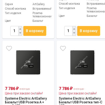
Способ монтажа
Встраиваемы
Серия
ArtGallery
Тип изделия
Розетка
Способ монтажа
Встраиваемый
телевизионна
Тип изделия
Розетка
Цвет
Базальт
телевизионная
Цвет
Базальт
В корзину
В корзину
7 786
7 786
₽
₽
8 651 руб.
8 651 руб.
Цена при заказе онлайн!
Цена при заказе онлайн!
Systeme Electric ArtGallery
Systeme Electric ArtGallery
Базальт USB Розетка A +
Базальт USB Розетка тип-С