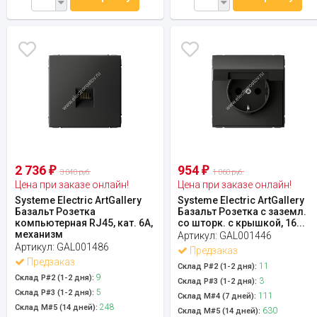
2 736
954
₽
₽
3 040 руб.
1 060 руб.
Цена при заказе онлайн!
Цена при заказе онлайн!
Systeme Electric ArtGallery
Systeme Electric ArtGallery
Базальт Розетка
Базальт Розетка с заземл.
компьютерная RJ45, кат. 6A,
со шторк. с крышкой, 16...
механизм
Артикул:
GAL001446
Артикул:
GAL001486
Предзаказ
Предзаказ
11
Склад Р#2 (1-2 дня):
9
Склад Р#2 (1-2 дня):
3
Склад Р#3 (1-2 дня):
5
Склад Р#3 (1-2 дня):
111
Склад М#4 (7 дней):
248
Склад М#5 (14 дней):
630
Склад М#5 (14 дней):