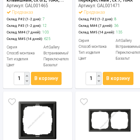
Артикул:
GAL001465
Артикул:
GAL001471
Предзаказ
Предзаказ
7
8
Склад Р#2 (1-2 дня):
Склад Р#2 (1-2 дня):
12
36
Склад Р#3 (1-2 дня):
Склад М#4 (7 дней):
103
135
Склад М#4 (7 дней):
Склад М#5 (14 дней):
625
Склад М#5 (14 дней):
Серия
ArtGallery
Способ монтажа
Встраиваемы
Серия
ArtGallery
Тип изделия
Переключател
Способ монтажа
Встраиваемый
Цвет
Базальт
Тип изделия
Переключатель
Цвет
Базальт
В корзину
В корзину