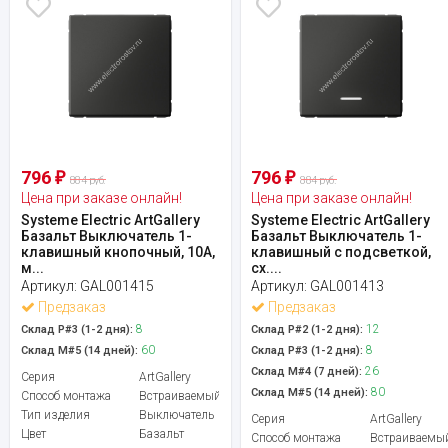
796
796
₽
₽
884 руб.
884 руб.
Цена при заказе онлайн!
Цена при заказе онлайн!
Systeme Electric ArtGallery
Systeme Electric ArtGallery
Базальт Выключатель 1-
Базальт Выключатель 1-
клавишный кнопочный, 10А,
клавишный с подсветкой,
м...
сх....
Артикул:
GAL001415
Артикул:
GAL001413
Предзаказ
Предзаказ
8
12
Склад Р#3 (1-2 дня):
Склад Р#2 (1-2 дня):
60
8
Склад М#5 (14 дней):
Склад Р#3 (1-2 дня):
26
Склад М#4 (7 дней):
Серия
ArtGallery
80
Склад М#5 (14 дней):
Способ монтажа
Встраиваемый
Тип изделия
Выключатель
Серия
ArtGallery
Цвет
Базальт
Способ монтажа
Встраиваемы