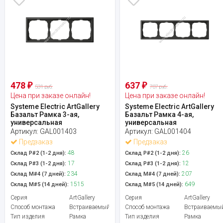
478
637
₽
₽
531 руб.
707 руб.
Цена при заказе онлайн!
Цена при заказе онлайн!
Systeme Electric ArtGallery
Systeme Electric ArtGallery
Базальт Рамка 3-ая,
Базальт Рамка 4-ая,
универсальная
универсальная
Артикул:
GAL001403
Артикул:
GAL001404
Предзаказ
Предзаказ
48
26
Склад Р#2 (1-2 дня):
Склад Р#2 (1-2 дня):
17
12
Склад Р#3 (1-2 дня):
Склад Р#3 (1-2 дня):
234
207
Склад М#4 (7 дней):
Склад М#4 (7 дней):
1515
649
Склад М#5 (14 дней):
Склад М#5 (14 дней):
Серия
ArtGallery
Серия
ArtGallery
Способ монтажа
Встраиваемый
Способ монтажа
Встраиваемы
Тип изделия
Рамка
Тип изделия
Рамка