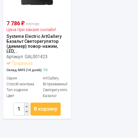
7 786
₽
8 651 руб.
Цена при заказе онлайн!
Systeme Electric ArtGallery
Базальт Светорегулятор
(диммер) повор-нажим,
LED,...
Артикул:
GAL001423
Предзаказ
96
Склад М#5 (14 дней):
Серия
ArtGallery
Способ монтажа
Встраиваемый
Тип изделия
Светорегулятор
Цвет
Базальт
В корзину