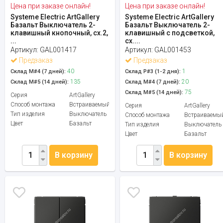
Цена при заказе онлайн!
Цена при заказе онлайн!
Systeme Electric ArtGallery
Systeme Electric ArtGallery
Базальт Выключатель 2-
Базальт Выключатель 2-
клавишный кнопочный, сх.2,
клавишный с подсветкой,
...
сх....
Артикул:
GAL001417
Артикул:
GAL001453
Предзаказ
Предзаказ
40
1
Склад М#4 (7 дней):
Склад Р#3 (1-2 дня):
135
20
Склад М#5 (14 дней):
Склад М#4 (7 дней):
75
Склад М#5 (14 дней):
Серия
ArtGallery
Способ монтажа
Встраиваемый
Серия
ArtGallery
Тип изделия
Выключатель
Способ монтажа
Встраиваемы
Цвет
Базальт
Тип изделия
Выключатель
Цвет
Базальт
В корзину
В корзину