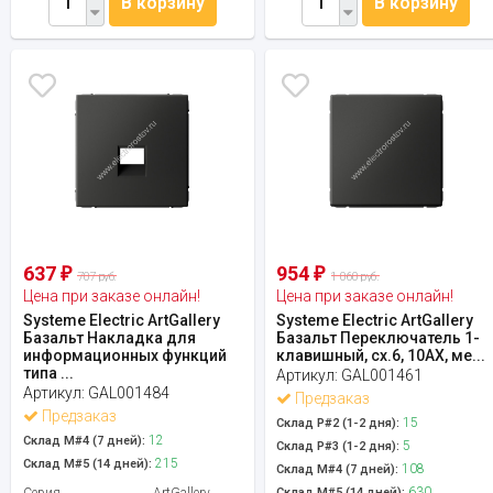
В корзину
В корзину
637
954
₽
₽
707 руб.
1 060 руб.
Цена при заказе онлайн!
Цена при заказе онлайн!
Systeme Electric ArtGallery
Systeme Electric ArtGallery
Базальт Накладка для
Базальт Переключатель 1-
информационных функций
клавишный, сх.6, 10АХ, ме...
типа ...
Артикул:
GAL001461
Артикул:
GAL001484
Предзаказ
Предзаказ
15
Склад Р#2 (1-2 дня):
12
Склад М#4 (7 дней):
5
Склад Р#3 (1-2 дня):
215
Склад М#5 (14 дней):
108
Склад М#4 (7 дней):
630
Серия
ArtGallery
Склад М#5 (14 дней):