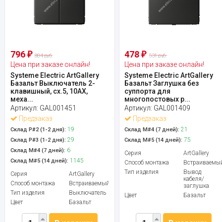
796
478
₽
₽
884 руб.
531 руб.
Цена при заказе онлайн!
Цена при заказе онлайн!
Systeme Electric ArtGallery
Systeme Electric ArtGallery
Базальт Выключатель 2-
Базальт Заглушка без
клавишный, сх.5, 10АХ,
суппорта для
меха...
многопостовых р...
Артикул:
GAL001451
Артикул:
GAL001409
Предзаказ
Предзаказ
19
21
Склад Р#2 (1-2 дня):
Склад М#4 (7 дней):
29
75
Склад Р#3 (1-2 дня):
Склад М#5 (14 дней):
6
Склад М#4 (7 дней):
Серия
ArtGallery
1145
Склад М#5 (14 дней):
Способ монтажа
Встраиваемы
Тип изделия
Вывод
Серия
ArtGallery
кабеля/
Способ монтажа
Встраиваемый
заглушка
Тип изделия
Выключатель
Цвет
Базальт
Цвет
Базальт