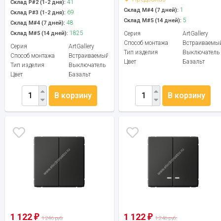
41
Склад Р#2 (1-2 дня):
1
Склад М#4 (7 дней):
69
Склад Р#3 (1-2 дня):
5
Склад М#5 (14 дней):
48
Склад М#4 (7 дней):
1825
Склад М#5 (14 дней):
Серия
ArtGallery
Способ монтажа
Встраиваемы
Серия
ArtGallery
Тип изделия
Выключатель
Способ монтажа
Встраиваемый
Цвет
Базальт
Тип изделия
Выключатель
Цвет
Базальт
В корзину
В корзину
1 122
1 122
₽
₽
1 246 руб.
1 246 руб.