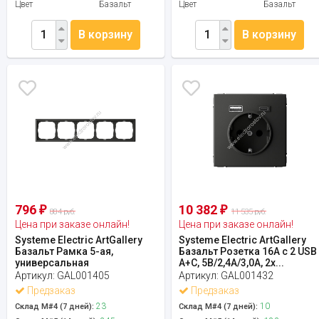
Цвет
Базальт
Цвет
Базальт
В корзину
В корзину
796
10 382
₽
₽
884 руб.
11 535 руб.
Цена при заказе онлайн!
Цена при заказе онлайн!
Systeme Electric ArtGallery
Systeme Electric ArtGallery
Базальт Рамка 5-ая,
Базальт Розетка 16А с 2 USB
универсальная
A+C, 5В/2,4А/3,0А, 2х...
Артикул:
GAL001405
Артикул:
GAL001432
Предзаказ
Предзаказ
23
10
Склад М#4 (7 дней):
Склад М#4 (7 дней):