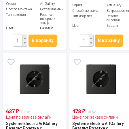
Серия
ArtGallery
Серия
ArtGallery
Способ монтажа
Встраиваемый
Способ монтажа
Встраиваемы
Тип изделия
Розетка
Тип изделия
Розетка
интернет/
силовая
телеф
Цвет
Базальт
Цвет
Базальт
В корзину
В корзину
637
478
₽
₽
707 руб.
531 руб.
Цена при заказе онлайн!
Цена при заказе онлайн!
Systeme Electric ArtGallery
Systeme Electric ArtGallery
Базальт Розетка с
Базальт Розетка с