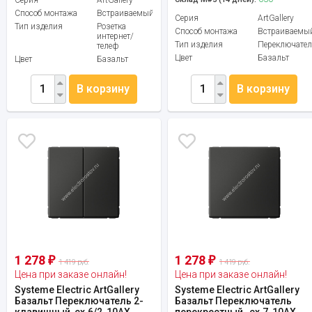
Способ монтажа
Встраиваемый
Серия
ArtGallery
Тип изделия
Розетка
Способ монтажа
Встраиваемы
интернет/
Тип изделия
Переключател
телеф
Цвет
Базальт
Цвет
Базальт
В корзину
В корзину
1 278
1 278
₽
₽
1 419 руб.
1 419 руб.
Цена при заказе онлайн!
Цена при заказе онлайн!
Systeme Electric ArtGallery
Systeme Electric ArtGallery
Базальт Переключатель 2-
Базальт Переключатель
клавишный, сх.6/2, 10АХ, ...
перекрестный , сх.7, 10АХ