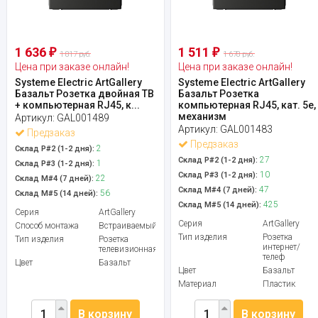
1 636
1 511
₽
₽
1 817 руб.
1 678 руб.
Цена при заказе онлайн!
Цена при заказе онлайн!
Systeme Electric ArtGallery
Systeme Electric ArtGallery
Базальт Розетка двойная ТВ
Базальт Розетка
+ компьютерная RJ45, к...
компьютерная RJ45, кат. 5е,
механизм
Артикул:
GAL001489
Артикул:
GAL001483
Предзаказ
Предзаказ
2
Склад Р#2 (1-2 дня):
27
Склад Р#2 (1-2 дня):
1
Склад Р#3 (1-2 дня):
10
Склад Р#3 (1-2 дня):
22
Склад М#4 (7 дней):
47
Склад М#4 (7 дней):
56
Склад М#5 (14 дней):
425
Склад М#5 (14 дней):
Серия
ArtGallery
Серия
ArtGallery
Способ монтажа
Встраиваемый
Тип изделия
Розетка
Тип изделия
Розетка
интернет/
телевизионная
телеф
Цвет
Базальт
Цвет
Базальт
Материал
Пластик
В корзину
В корзину