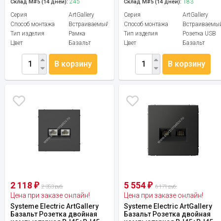
245
183
Склад М#5 (14 дней):
Склад М#5 (14 дней):
Серия
ArtGallery
Серия
ArtGallery
Способ монтажа
Встраиваемый
Способ монтажа
Встраиваемы
Тип изделия
Рамка
Тип изделия
Розетка USB
Цвет
Базальт
Цвет
Базальт
В корзину
В корзину
2 118
5 554
₽
₽
2 353 руб.
6 171 руб.
Цена при заказе онлайн!
Цена при заказе онлайн!
Systeme Electric ArtGallery
Systeme Electric ArtGallery
Базальт Розетка двойная
Базальт Розетка двойная