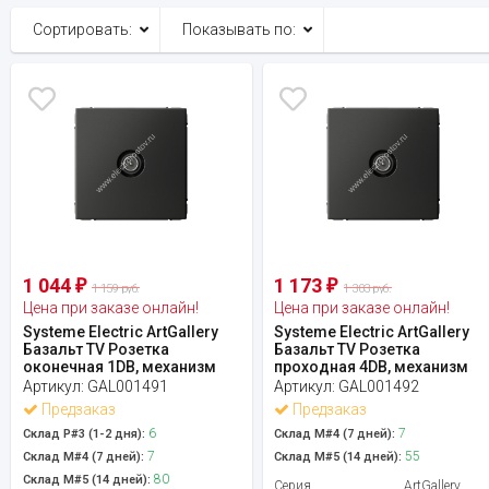
Сортировать:
Показывать по:
1 044
1 173
₽
₽
1 159 руб.
1 303 руб.
Цена при заказе онлайн!
Цена при заказе онлайн!
Systeme Electric ArtGallery
Systeme Electric ArtGallery
Базальт TV Розетка
Базальт TV Розетка
оконечная 1DB, механизм
проходная 4DB, механизм
Артикул:
GAL001491
Артикул:
GAL001492
Предзаказ
Предзаказ
6
7
Склад Р#3 (1-2 дня):
Склад М#4 (7 дней):
7
55
Склад М#4 (7 дней):
Склад М#5 (14 дней):
80
Склад М#5 (14 дней):
Серия
ArtGallery