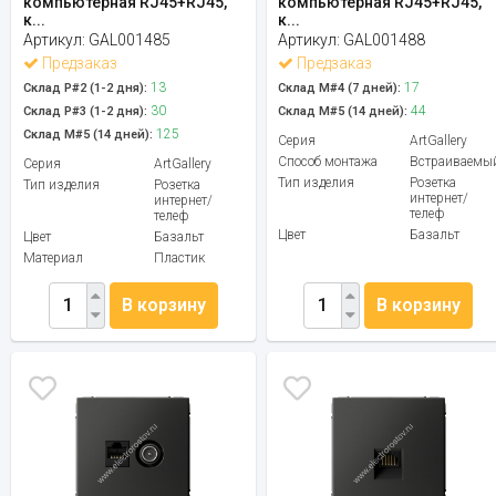
компьютерная RJ45+RJ45,
компьютерная RJ45+RJ45,
к...
к...
Артикул:
GAL001485
Артикул:
GAL001488
Предзаказ
Предзаказ
13
17
Склад Р#2 (1-2 дня):
Склад М#4 (7 дней):
30
44
Склад Р#3 (1-2 дня):
Склад М#5 (14 дней):
125
Склад М#5 (14 дней):
Серия
ArtGallery
Способ монтажа
Встраиваемы
Серия
ArtGallery
Тип изделия
Розетка
Тип изделия
Розетка
интернет/
интернет/
телеф
телеф
Цвет
Базальт
Цвет
Базальт
Материал
Пластик
В корзину
В корзину