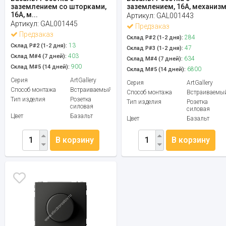
заземлением со шторками,
заземлением, 16А, механиз
16А, м...
Артикул:
GAL001443
Артикул:
GAL001445
Предзаказ
Предзаказ
284
Склад Р#2 (1-2 дня):
13
Склад Р#2 (1-2 дня):
47
Склад Р#3 (1-2 дня):
403
Склад М#4 (7 дней):
634
Склад М#4 (7 дней):
900
Склад М#5 (14 дней):
6800
Склад М#5 (14 дней):
Серия
ArtGallery
Серия
ArtGallery
Способ монтажа
Встраиваемый
Способ монтажа
Встраиваемы
Тип изделия
Розетка
Тип изделия
Розетка
силовая
силовая
Цвет
Базальт
Цвет
Базальт
В корзину
В корзину