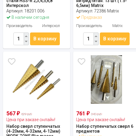
стали HSS-R 2,3,4,5,6,8
нитридтитан. 13 шт.(1.5-
Интерскол
6,5мм) Matrix
Артикул:
18201.006
Артикул:
72386 Matrix
В наличии сегодня
Предзаказ
Производитель
Интерскол
Производитель
Matrix
В корзину
В корзину
567
761
₽
₽
629 руб.
845 руб.
Цена при заказе онлайн!
Цена при заказе онлайн!
Набор сверл ступенчатых
Набор ступенчатых сверл 6
(4-20мм, 4-32мм, 4-12мм)
предметов
WORK ZONE/Big macca