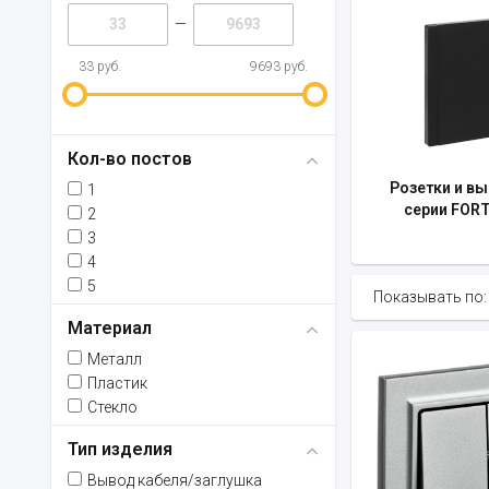
—
33 руб.
9693 руб.
Кол-во постов
Розетки и в
1
серии FOR
2
3
4
5
Показывать по:
Материал
Металл
Пластик
Стекло
Тип изделия
Вывод кабеля/заглушка