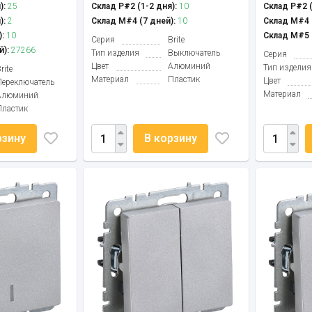
):
25
Склад Р#2 (1-2 дня):
10
Склад Р#2 (
):
2
Склад М#4 (7 дней):
10
Склад М#4 (
:
10
Склад М#5 (
Серия
Brite
й):
27266
Тип изделия
Выключатель
Серия
Цвет
Алюминий
Тип изделия
rite
Материал
Пластик
Цвет
Переключатель
Материал
Алюминий
Пластик
рзину
В корзину