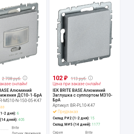
102
₽
2 708 руб.
113 руб.
аказе онлайн!
Цена при заказе онлайн!
 BASE Алюминий
IEK BRITE BASE Алюминий
вижения ДС10-1-БрА
Заглушка c суппортом МЗ10-
БрА
R-MS10-N-150-05-K47
Артикул:
BR-PL10-K47
аз
Предзаказ
1-2 дня):
6
Склад Р#2 (1-2 дня):
15
14 дней):
405
Склад М#5 (14 дней):
1177
Brite
Серия
Brite
Датчик движения