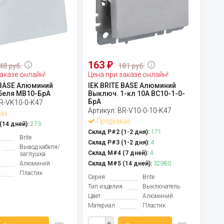
163
₽
48 руб.
181 руб.
аказе онлайн!
Цена при заказе онлайн!
 BASE Алюминий
IEK BRITE BASE Алюминий
беля МВ10-БрА
Выключ. 1-кл 10А ВС10-1-0-
БрА
R-VK10-0-K47
Артикул:
BR-V10-0-10-K47
аз
Предзаказ
14 дней):
273
Склад Р#2 (1-2 дня):
171
Brite
Склад Р#3 (1-2 дня):
4
Вывод кабеля/
Склад М#4 (7 дней):
4
заглушка
Алюминий
Склад М#5 (14 дней):
32980
Пластик
Серия
Brite
Тип изделия
Выключатель
Цвет
Алюминий
Материал
Пластик