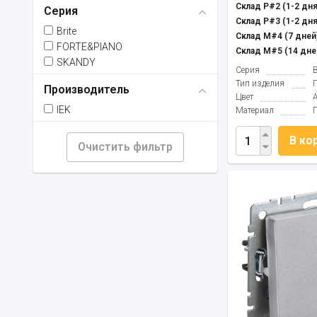
Склад Р#2 (1-2 дня
Серия
Склад Р#3 (1-2 дня
Brite
Склад М#4 (7 дней)
FORTE&PIANO
Склад М#5 (14 дне
SKANDY
Серия
B
Тип изделия
Производитель
Цвет
IEK
Материал
В ко
Очистить фильтр