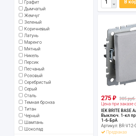
В ко
Графит
Дымчатый
Жемчуг
Зеленый
Коричневый
Латунь
Маренго
Мятный
Никель
Персик
Песчаный
Розовый
Серебристый
Серый
Сталь
275
₽
305 руб.
Темная бронза
Цена при заказе 
Титан
IEK BRITE BASE 
Выключ. 1-кл пр
Черный
1-6-БрА
Шампань
Артикул:
BR-V12-
Шоколад
Предзаказ