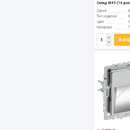
Склад М#5 (14 дне
Серия
B
Тип изделия
Цвет
Материал
В ко