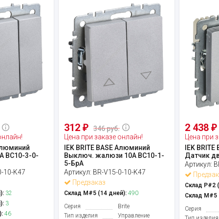
312
2 438
₽
₽
346 руб.
онлайн!
Цена при заказе онлайн!
Цена при з
Алюминий
IEK BRITE BASE Алюминий
IEK BRITE
А ВС10-3-0-
Выключ. жалюзи 10А ВС10-1-
Датчик д
5-БрА
Артикул:
B
0-10-K47
Артикул:
BR-V15-0-10-K47
Предзак
Предзаказ
Склад Р#2 (
):
32
Склад М#5 (14 дней):
490
Склад М#5 (
):
3
Серия
Brite
Серия
:
46
Тип изделия
Управление
Тип изделия