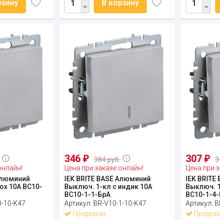
рзину
В корзину
346
307
₽
₽
384 руб.
3
онлайн!
Цена при заказе онлайн!
Цена при з
Алюминий
IEK BRITE BASE Алюминий
IEK BRITE
ох 10А ВС10-
Выключ. 1-кл с индик 10А
Выключ. 1
ВС10-1-1-БрА
ВС10-1-4-
0-10-K47
Артикул:
BR-V10-1-10-K47
Артикул:
B
Предзаказ
Предзак