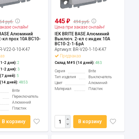
445
₽
64 руб.
494 руб.
аказе онлайн!
Цена при заказе онлайн!
 BASE Алюминий
IEK BRITE BASE Алюминий
-кл прох 10А ВС10-
Выключ. 2-кл с индик 10А
ВС10-2-1-БрА
R-V22-0-10-K47
Артикул:
BR-V20-1-10-K47
аз
Предзаказ
1-2 дня):
2
Склад М#5 (14 дней):
483
1-2 дня):
3
Серия
Brite
7 дней):
5
Тип изделия
Выключатель
14 дней):
4853
Цвет
Алюминий
Материал
Пластик
Brite
Переключатель
Алюминий
Пластик
В корзину
В корзину