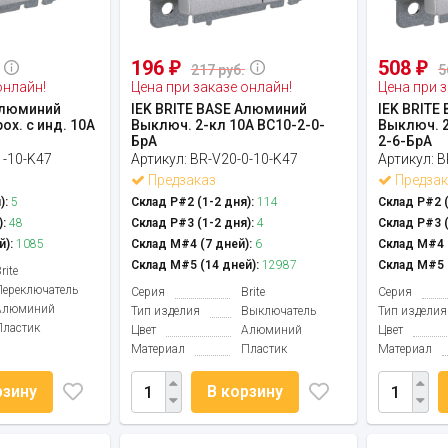
196
508
₽
₽
217 руб.
5
онлайн!
Цена при заказе онлайн!
Цена при з
Алюминий
IEK BRITE BASE Алюминий
IEK BRITE
ох. с инд. 10А
Выключ. 2-кл 10А ВС10-2-0-
Выключ. 2
БрА
2-6-БрА
1-10-K47
Артикул:
BR-V20-0-10-K47
Артикул:
B
Предзаказ
Предзак
):
5
Склад Р#2 (1-2 дня):
114
Склад Р#2 (
:
48
Склад Р#3 (1-2 дня):
4
Склад Р#3 (
й):
1085
Склад М#4 (7 дней):
6
Склад М#4 (
Склад М#5 (14 дней):
12987
Склад М#5 (
rite
Переключатель
Серия
Brite
Серия
Алюминий
Тип изделия
Выключатель
Тип изделия
Пластик
Цвет
Алюминий
Цвет
Материал
Пластик
Материал
рзину
В корзину