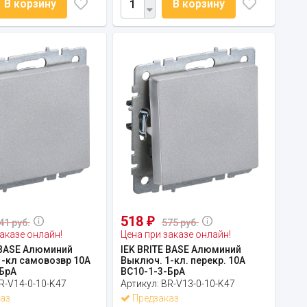
В корзину
В корзину
518
₽
41 руб.
575 руб.
аказе онлайн!
Цена при заказе онлайн!
 BASE Алюминий
IEK BRITE BASE Алюминий
-кл самовозвр 10А
Выключ. 1-кл. перекр. 10А
БрА
ВС10-1-3-БрА
R-V14-0-10-K47
Артикул:
BR-V13-0-10-K47
аз
Предзаказ