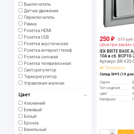
Выключатель
Датчик движения
Переключатель
Рамка
Розетка HDMI
Розетка USB
250
₽
277 руб.
Розетка акустическая
Цена при заказе 
Розетка интернет/телеф
IEK BRITE BASE 
10А в сб. ВСР10-
Розетка силовая
Артикул:
BR-V20-
Розетка телевизионная
Предзаказ
Светорегулятор
Склад М#5 (14 дне
Терморегулятор
Серия
B
Управление жалюзи
Тип изделия
Цвет
Цвет
Материал
Алюминий
Бежевый
Белый
Бронза
Ванильный