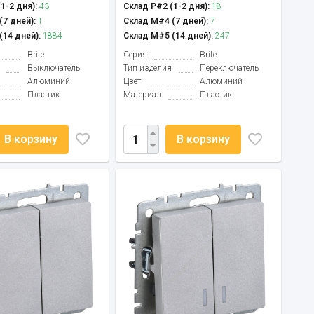
1-2 дня):
43
Склад Р#2 (1-2 дня):
18
7 дней):
1
Склад М#4 (7 дней):
7
14 дней):
1884
Склад М#5 (14 дней):
247
Brite
Серия
Brite
Выключатель
Тип изделия
Переключатель
Алюминий
Цвет
Алюминий
Пластик
Материал
Пластик
В корзину
В корзину