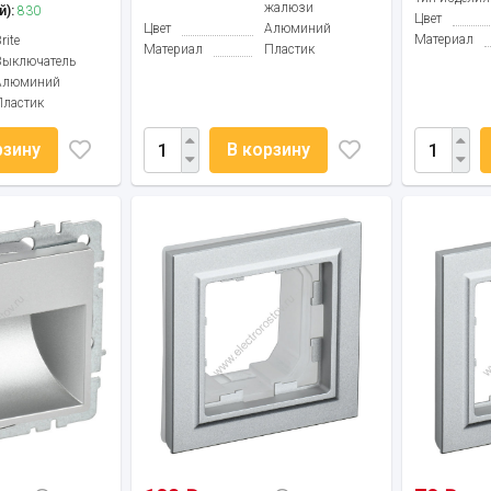
жалюзи
й):
830
Цвет
Цвет
Алюминий
Материал
rite
Материал
Пластик
Выключатель
Алюминий
Пластик
рзину
В корзину