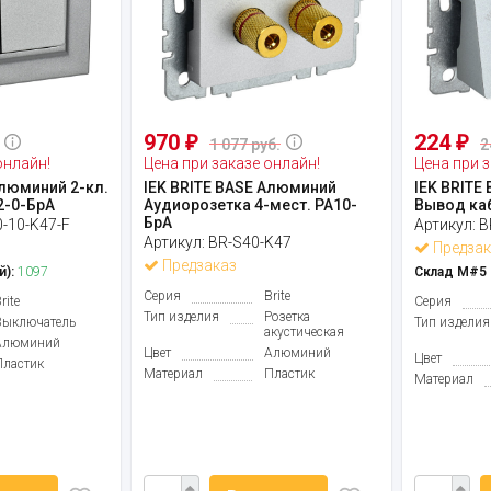
970
224
₽
₽
1 077 руб.
2
онлайн!
Цена при заказе онлайн!
Цена при з
Алюминий 2-кл.
IEK BRITE BASE Алюминий
IEK BRITE
2-0-БрА
Аудиорозетка 4-мест. РА10-
Вывод ка
БрА
0-10-K47-F
Артикул:
B
Артикул:
BR-S40-K47
Предзак
Предзаказ
й):
1097
Склад М#5 (
Серия
Brite
rite
Серия
Тип изделия
Розетка
Выключатель
Тип изделия
акустическая
Алюминий
Цвет
Алюминий
Цвет
Пластик
Материал
Пластик
Материал