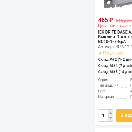
465
₽
516 руб.
Цена при заказе 
IEK BRITE BASE 
Выключ. 1-кл. пр
ВС10-1-7-БрА
Артикул:
BR-V12-
Предзаказ
Склад Р#2 (1-2 дня
Склад М#4 (7 дней)
Склад М#5 (14 дне
Серия
B
Тип изделия
Цвет
Материал
В ко