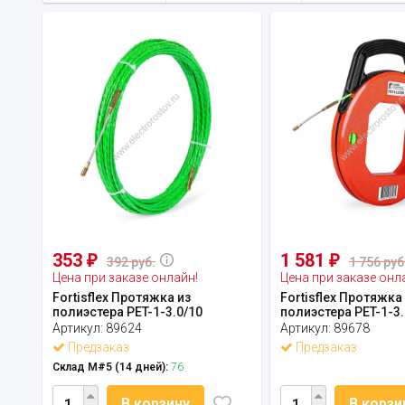
353
1 581
₽
₽
392 руб.
1 756 руб
Цена при заказе онлайн!
Цена при заказе онл
Fortisflex Протяжка из
Fortisflex Протяжка
полиэстера PET-1-3.0/10
полиэстера PET-1-3
Артикул:
89624
Артикул:
89678
Предзаказ
Предзаказ
Склад М#5 (14 дней):
76
В корзину
В корзи