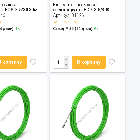
Протяжка-
Fortisflex Протяжка-
ок FGP-3.5/30 30м
стеклопруток FGP-3.5/30K
446
Артикул:
81126
з
Предзаказ
4 дней):
131
Склад М#5 (14 дней):
85
В корзину
В корзину