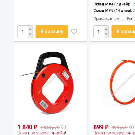
Склад М#4 (7 дней):
13
Склад М#5 (14 дней):
2
Производитель
Forti
В корзину
В корзи
1 840
899
₽
₽
2 044 руб.
998 руб.
Цена при заказе онлайн!
Цена при заказе онл