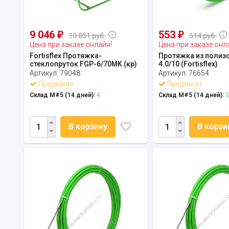
9 046
553
₽
₽
10 051 руб.
614 руб.
Цена при заказе онлайн!
Цена при заказе онл
Fortisflex Протяжка-
Протяжка из полиэс
стеклопруток FGP-6/70MK (кр)
4.0/10 (Fortisflex)
Артикул:
79048
Артикул:
76654
Предзаказ
Предзаказ
Склад М#5 (14 дней):
4
Склад М#5 (14 дней):
5
В корзину
В корзи