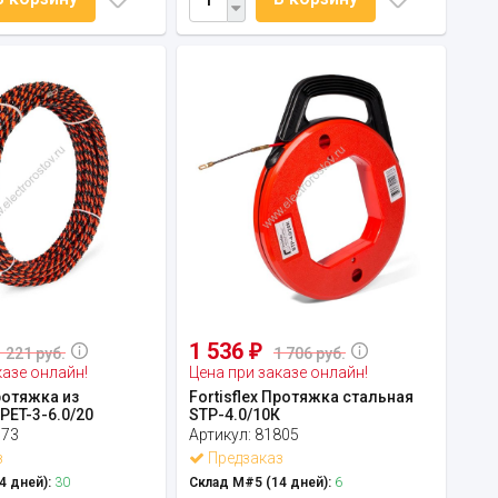
1 536
₽
1 221 руб.
1 706 руб.
казе онлайн!
Цена при заказе онлайн!
Протяжка из
Fortisflex Протяжка стальная
PET-3-6.0/20
STP-4.0/10К
673
Артикул:
81805
з
Предзаказ
4 дней):
30
Склад М#5 (14 дней):
6