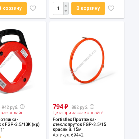
В корзину
В корзину
794
₽
1 942 руб.
882 руб.
казе онлайн!
Цена при заказе онлайн!
Протяжка-
Fortisflex Протяжка-
к FGP-3.5/10K (кр)
стеклопруток FGP-3.5/15
красный. 15м
811
Артикул:
69442
з