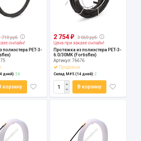
2 754
₽
1 710 руб.
3 060 руб.
казе онлайн!
Цена при заказе онлайн!
 полиэстера PET-3-
Протяжка из полиэстера PET-3-
sflex)
6.0/30MK (Fortisflex)
675
Артикул:
76676
з
Предзаказ
4 дней):
24
Склад М#5 (14 дней):
2
В корзину
В корзину