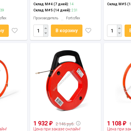
Склад М#4 (7 дней):
14
Склад М#5 (1
39
Склад М#5 (14 дней):
231
sflex
Производитель
Fortisflex
ну
В корзину
1 932
1 108
₽
₽
2 146 руб.
айн!
Цена при заказе онлайн!
Цена при за