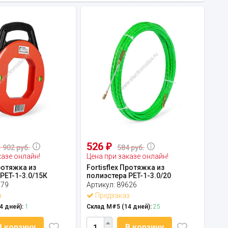
526
₽
1 902 руб.
584 руб.
казе онлайн!
Цена при заказе онлайн!
Протяжка из
Fortisflex Протяжка из
PET-1-3.0/15К
полиэстера PET-1-3.0/20
679
Артикул:
89626
з
Предзаказ
4 дней):
1
Склад М#5 (14 дней):
25
В корзину
В корзину