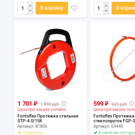
В корзину
В корзи
1 701
599
₽
₽
1 890 руб.
665 руб.
Цена при заказе онлайн!
Цена при заказе онл
Fortisflex Протяжка стальная
Fortisflex Протяжка
STP-4.0/15К
стеклопруток FGP-3
Артикул:
81806
Артикул:
69440
Предзаказ
В наличии сегодн