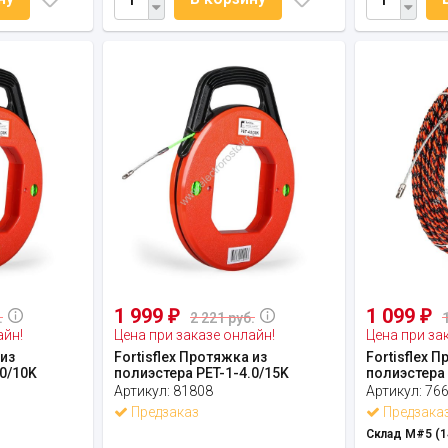
1 999
1 099
₽
₽
.
2 221 руб.
айн!
Цена при заказе онлайн!
Цена при за
 из
Fortisflex Протяжка из
Fortisflex 
.0/10K
полиэстера PET-1-4.0/15K
полиэстера 
Артикул:
81808
Артикул:
76
Предзаказ
Предзака
Склад М#5 (1