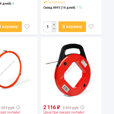
Предзаказ
4 дней):
8
Склад М#5 (14 дней):
170
В корзину
В корзину
2 116
₽
1 231 руб.
2 351 руб.
казе онлайн!
Цена при заказе онлайн!