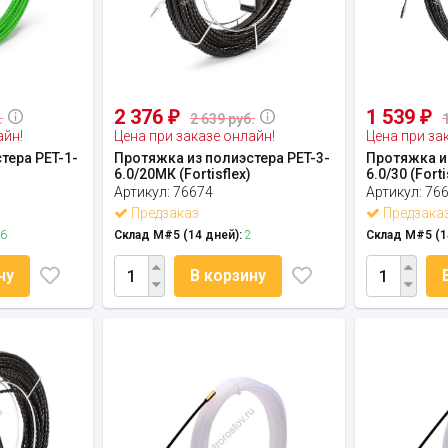
2 376
1 539
₽
₽
.
2 639 руб.
айн!
Цена при заказе онлайн!
Цена при за
тера PET-1-
Протяжка из полиэстера PET-3-
Протяжка из
6.0/20МК (Fortisflex)
6.0/30 (Forti
Артикул:
76674
Артикул:
76
Предзаказ
Предзака
6
Склад М#5 (14 дней):
2
Склад М#5 (1
ну
В корзину