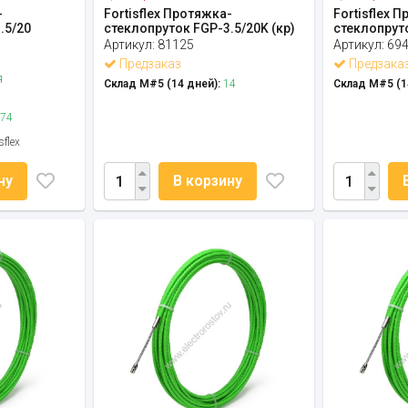
-
Fortisflex Протяжка-
Fortisflex 
.5/20
стеклопруток FGP-3.5/20K (кр)
стеклопрут
Артикул:
81125
Артикул:
69
Предзаказ
Предзака
я
Склад М#5 (14 дней):
14
Склад М#5 (1
74
sflex
ну
В корзину