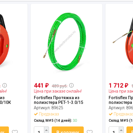
441
1 712
₽
₽
.
489 руб.
айн!
Цена при заказе онлайн!
Цена при за
 из
Fortisflex Протяжка из
Fortisflex 
.0/10К
полиэстера PET-1-3.0/15
полиэстера 
Артикул:
89625
Артикул:
89
Предзаказ
Предзака
Склад М#5 (14 дней):
30
Склад М#5 (1
ну
В корзину