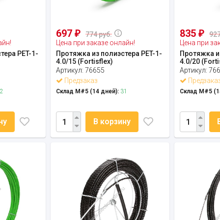
697
835
₽
₽
774 руб.
927
айн!
Цена при заказе онлайн!
Цена при за
тера PET-1-
Протяжка из полиэстера PET-1-
Протяжка из
4.0/15 (Fortisflex)
4.0/20 (Forti
Артикул:
76655
Артикул:
76
Предзаказ
Предзака
2
Склад М#5 (14 дней):
31
Склад М#5 (1
ну
В корзину