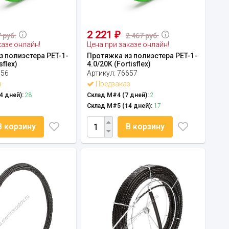
2 221
₽
 руб.
2 467 руб.
казе онлайн!
Цена при заказе онлайн!
 полиэстера PET-1-
Протяжка из полиэстера PET-1-
sflex)
4.0/20K (Fortisflex)
656
Артикул:
76657
з
Предзаказ
4 дней):
28
Склад М#4 (7 дней):
2
Склад М#5 (14 дней):
17
В корзину
В корзину