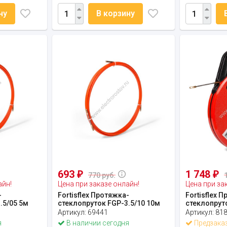
ну
В корзину
693
1 748
₽
₽
770 руб.
айн!
Цена при заказе онлайн!
Цена при за
-
Fortisflex Протяжка-
Fortisflex 
.5/05 5м
стеклопруток FGP-3.5/10 10м
стеклопруто
Артикул:
69441
Артикул:
81
я
В наличии сегодня
Предзака