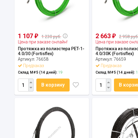
1 107
2 663
₽
₽
1 230 руб.
2 958 руб
Цена при заказе онлайн!
Цена при заказе онл
Протяжка из полиэстера PET-1-
Протяжка из полиэс
4.0/30 (Fortisflex)
4.0/30K (Fortisflex)
Артикул:
76658
Артикул:
76659
Предзаказ
Предзаказ
Склад М#5 (14 дней):
19
Склад М#5 (14 дней):
1
В корзину
В корзи