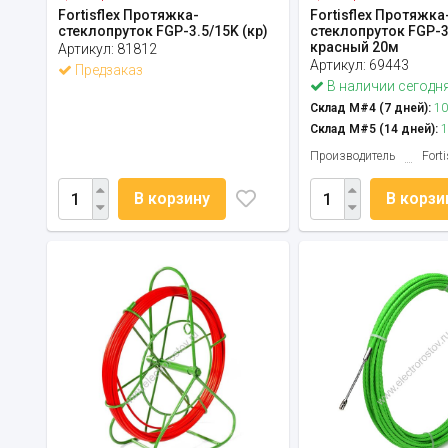
Fortisflex Протяжка-
Fortisflex Протяжка
стеклопруток FGP-3.5/15K (кр)
стеклопруток FGP-3
красный 20м
Артикул:
81812
Артикул:
69443
Предзаказ
В наличии сегодн
Склад М#4 (7 дней):
10
Склад М#5 (14 дней):
1
Производитель
Forti
В корзину
В корзи