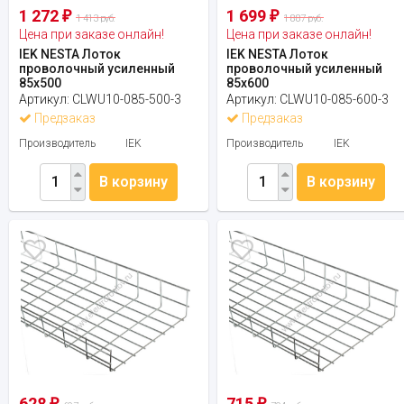
1 272
1 699
₽
₽
1 413 руб.
1 887 руб.
Цена при заказе онлайн!
Цена при заказе онлайн!
IEK NESTA Лоток
IEK NESTA Лоток
проволочный усиленный
проволочный усиленный
85х500
85х600
Артикул:
CLWU10-085-500-3
Артикул:
CLWU10-085-600-3
Предзаказ
Предзаказ
Производитель
IEK
Производитель
IEK
В корзину
В корзину
628
715
₽
₽