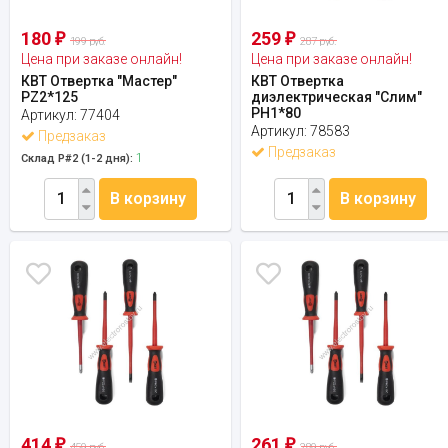
180
259
₽
₽
199 руб.
287 руб.
Цена при заказе онлайн!
Цена при заказе онлайн!
КВТ Отвертка "Мастер"
КВТ Отвертка
PZ2*125
диэлектрическая "Слим"
PH1*80
Артикул:
77404
Артикул:
78583
Предзаказ
Предзаказ
1
Склад Р#2 (1-2 дня):
В корзину
В корзину
414
261
₽
₽
459 руб.
289 руб.