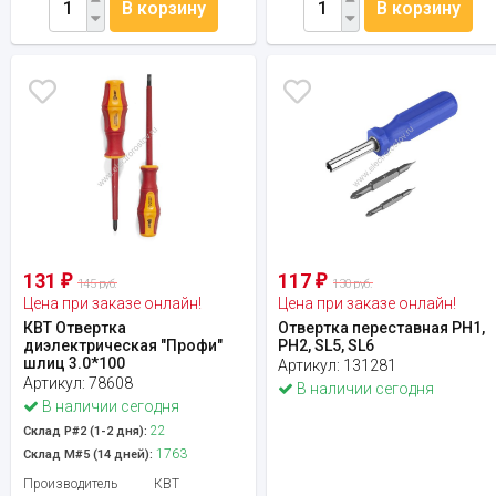
В корзину
В корзину
131
117
₽
₽
145 руб.
130 руб.
Цена при заказе онлайн!
Цена при заказе онлайн!
КВТ Отвертка
Отвертка переставная PH1,
диэлектрическая "Профи"
PH2, SL5, SL6
шлиц 3.0*100
Артикул:
131281
Артикул:
78608
В наличии сегодня
В наличии сегодня
22
Склад Р#2 (1-2 дня):
1763
Склад М#5 (14 дней):
Производитель
КВТ