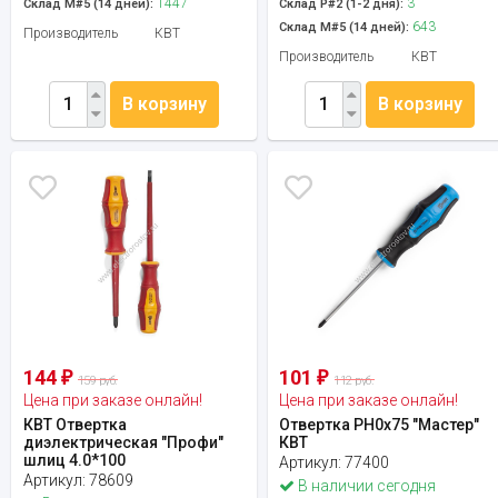
1447
3
Склад М#5 (14 дней):
Склад Р#2 (1-2 дня):
643
Склад М#5 (14 дней):
Производитель
КВТ
Производитель
КВТ
В корзину
В корзину
144
101
₽
₽
159 руб.
112 руб.
Цена при заказе онлайн!
Цена при заказе онлайн!
КВТ Отвертка
Отвертка PH0x75 "Мастер"
диэлектрическая "Профи"
КВТ
шлиц 4.0*100
Артикул:
77400
Артикул:
78609
В наличии сегодня