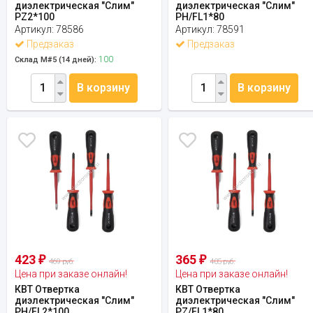
диэлектрическая "Слим"
диэлектрическая "Слим"
PZ2*100
PH/FL1*80
Артикул:
78586
Артикул:
78591
Предзаказ
Предзаказ
100
Склад М#5 (14 дней):
В корзину
В корзину
423
365
₽
₽
469 руб.
405 руб.
Цена при заказе онлайн!
Цена при заказе онлайн!
КВТ Отвертка
КВТ Отвертка
диэлектрическая "Слим"
диэлектрическая "Слим"
PH/FL2*100
PZ/FL1*80