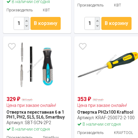
В наличии сегодня
Производитель
КВТ
Производитель
КВТ
В корзину
В корзину
329
353
₽
₽
365 руб.
392 руб.
Цена при заказе онлайн!
Цена при заказе онлайн!
Отвертка переставная 6 в 1
Отвертка PH2x100 Kraftool
PH1, PH2, SL5, SL6, Smartbuy
Артикул:
KRAF-250072-2-100
Артикул:
SBT-SCN-2P2
В наличии сегодня
В наличии сегодня
Производитель
KRAFTOOL
Производитель
Smartbuy