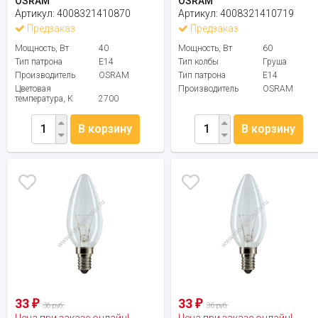
OSRAM
OSRAM
Артикул:
4008321410870
Артикул:
4008321410719
Предзаказ
Предзаказ
Мощность, Вт
40
Мощность, Вт
60
Тип патрона
E14
Тип колбы
Груша
Производитель
OSRAM
Тип патрона
E14
Цветовая
Производитель
OSRAM
температура, К
2700
В корзину
В корзину
33
33
₽
₽
36 руб.
36 руб.
Цена при заказе онлайн!
Цена при заказе онлайн!