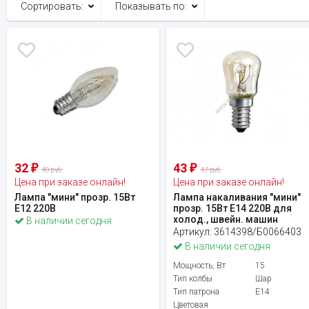
Сортировать:
Показывать по:
32
43
₽
₽
40 руб.
47 руб.
Цена при заказе онлайн!
Цена при заказе онлайн!
Лампа "мини" прозр. 15Вт
Лампа накаливания "мини"
Е12 220В
прозр. 15Вт Е14 220В для
холод., швейн. машин
В наличии сегодня
Артикул:
3614398/Б0066403
В наличии сегодня
Мощность, Вт
15
Тип колбы
Шар
Тип патрона
E14
Цветовая