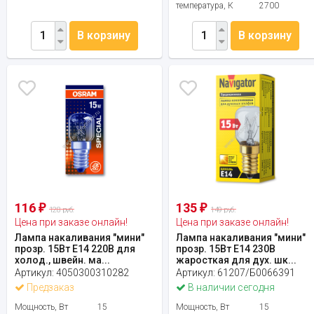
температура, К
2700
В корзину
В корзину
116
135
₽
₽
128 руб.
149 руб.
Цена при заказе онлайн!
Цена при заказе онлайн!
Лампа накаливания "мини"
Лампа накаливания "мини"
прозр. 15Вт Е14 220В для
прозр. 15Вт Е14 230В
холод., швейн. ма...
жаросткая для дух. шк...
Артикул:
4050300310282
Артикул:
61207/Б0066391
Предзаказ
В наличии сегодня
Мощность, Вт
15
Мощность, Вт
15