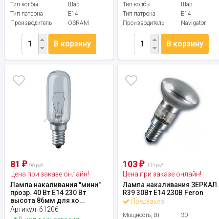
Тип колбы
Шар
Тип колбы
Шар
Тип патрона
E14
Тип патрона
E14
Производитель
OSRAM
Производитель
Navigator
В корзину
В корзину
81
103
₽
₽
90 руб.
114 руб.
Цена при заказе онлайн!
Цена при заказе онлайн!
Лампа накаливания "мини"
Лампа накаливания ЗЕРКАЛ
прозр. 40 Вт Е14 230 Вт
R39 30Вт E14 230В Feron
высота 86мм для хо...
Предзаказ
Артикул:
61206
Мощность, Вт
30