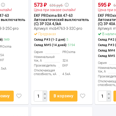
573
595
₽
₽
636 руб.
6
онлайн!
Цена при заказе онлайн!
Цена при з
47-63
EKF PROxima ВА 47-63
EKF PROxi
 выключатель
Автоматический выключатель
Автомати
(С) 3P 32А 4,5kA
(С) 3P 40А
-3-25C-pro
Артикул:
mcb4763-3-32C-pro
Артикул:
m
Предзаказ
В налич
й):
949
Склад Р#3 (1-2 дня):
5
Склад Р#2 (
Склад М#5 (14 дней):
5194
Склад Р#3 (
PROxima
Склад М#4 (
Серия
PROxima
25А
Склад М#5 (
Номинальный
EKF
ток, А
32А
Серия
Производитель
EKF
Номинальн
4.5кА
Отключающая
ток, А
способность, кА
4.5кА
Производит
Отключающ
способность,
рзину
В корзину