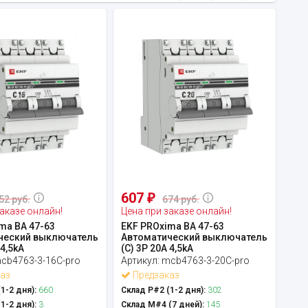
607
₽
52 руб.
674 руб.
аказе онлайн!
Цена при заказе онлайн!
ma ВА 47-63
EKF PROxima ВА 47-63
ческий выключатель
Автоматический выключатель
 4,5kA
(С) 3P 20А 4,5kA
cb4763-3-16C-pro
Артикул:
mcb4763-3-20C-pro
аз
Предзаказ
1-2 дня):
660
Склад Р#2 (1-2 дня):
302
1-2 дня):
3
Склад М#4 (7 дней):
145