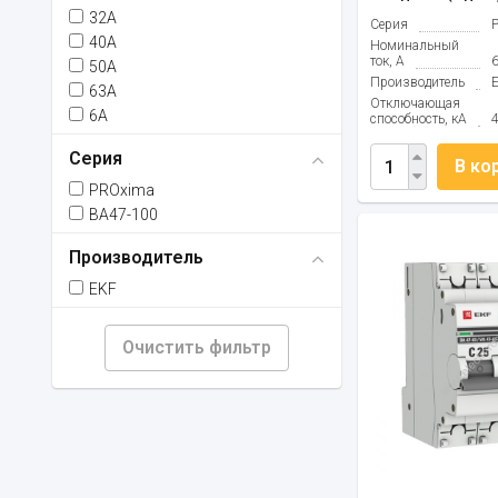
32А
Серия
40А
Номинальный
ток, А
50А
Производитель
63А
Отключающая
6А
способность, кА
Серия
В ко
PROxima
ВА47-100
Производитель
EKF
Очистить фильтр