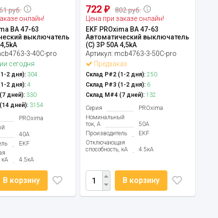
722
₽
61 руб.
802 руб.
аказе онлайн!
Цена при заказе онлайн!
ma ВА 47-63
EKF PROxima ВА 47-63
ческий выключатель
Автоматический выключатель
 4,5kA
(С) 3P 50А 4,5kA
cb4763-3-40C-pro
Артикул:
mcb4763-3-50C-pro
ии сегодня
Предзаказ
1-2 дня):
304
Склад Р#2 (1-2 дня):
250
1-2 дня):
4
Склад Р#3 (1-2 дня):
6
7 дней):
330
Склад М#4 (7 дней):
132
14 дней):
3154
Серия
PROxima
Номинальный
PROxima
ток, А
50А
ый
Производитель
EKF
40А
Отключающая
ель
EKF
способность, кА
4.5кА
ая
 кА
4.5кА
В корзину
В корзину