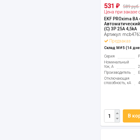
531
₽
589 руб.
Цена при заказе 
EKF PROxima ВА 
Автоматический
(С) 3P 25А 4,5kA
Артикул:
mcb4763
Предзаказ
Склад М#5 (14 дне
Серия
Номинальный
ток, А
Производитель
Отключающая
способность, кА
В ко