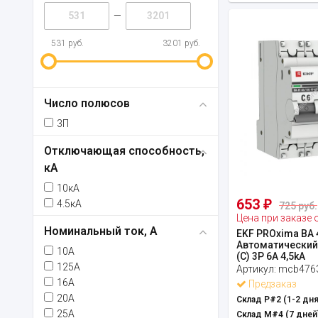
—
531 руб.
3201 руб.
Число полюсов
3П
Отключающая способность,
кА
10кА
653
4.5кА
₽
725 руб.
Цена при заказе 
Номинальный ток, А
EKF PROxima ВА 
Автоматический
10А
(С) 3P 6А 4,5kA
125А
Артикул:
mcb4763
16А
Предзаказ
20А
Склад Р#2 (1-2 дня
25А
Склад М#4 (7 дней)