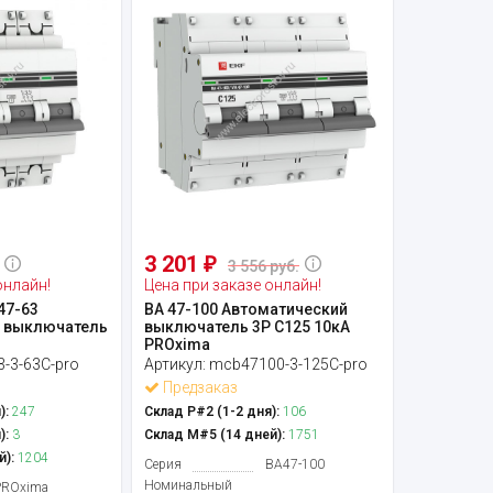
3 201
₽
3 556 руб.
онлайн!
Цена при заказе онлайн!
47-63
ВА 47-100 Автоматический
 выключатель
выключатель 3Р C125 10кА
PROxima
-3-63C-pro
Артикул:
mcb47100-3-125C-pro
Предзаказ
):
247
Склад Р#2 (1-2 дня):
106
):
3
Склад М#5 (14 дней):
1751
й):
1204
Серия
ВА47-100
Номинальный
PROxima