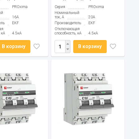
PROxima
Серия
PROxima
ый
Номинальный
16А
ток, А
20А
ель
EKF
Производитель
EKF
ая
Отключающая
 кА
4.5кА
способность, кА
4.5кА
В корзину
В корзину