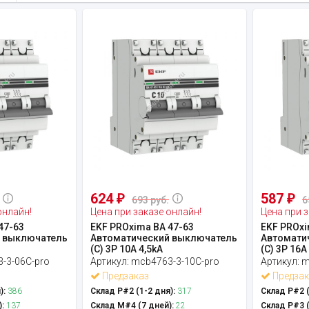
624
587
₽
₽
693 руб.
6
онлайн!
Цена при заказе онлайн!
Цена при з
47-63
EKF PROxima ВА 47-63
EKF PROxi
 выключатель
Автоматический выключатель
Автомати
(С) 3P 10А 4,5kA
(С) 3P 16А
-3-06C-pro
Артикул:
mcb4763-3-10C-pro
Артикул:
m
Предзаказ
Предзак
):
386
Склад Р#2 (1-2 дня):
317
Склад Р#2 (
:
137
Склад М#4 (7 дней):
22
Склад Р#3 (