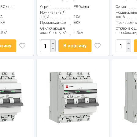
PROxima
Серия
PROxima
Серия
Номинальный
Номинальн
6А
ток, А
10А
ток, А
EKF
Производитель
EKF
Производит
Отключающая
Отключающ
4.5кА
способность, кА
4.5кА
способность,
рзину
В корзину