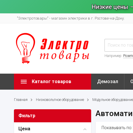
Низкие цены –
"Электротовары" - магазин электрики в г. Ростове-на-Дону.
Например:
Розет
Каталог товаров
Демозал
Главная
Низковольтное оборудование
Модульное оборудовани
Автомати
Фильтр
Показывать по:
Цена