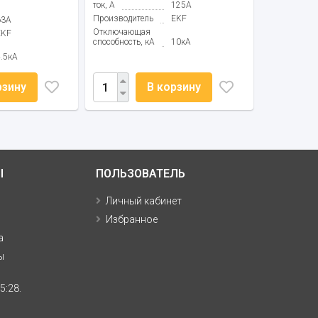
ток, А
125А
Производитель
EKF
63А
Отключающая
EKF
способность, кА
10кА
4.5кА
рзину
В корзину
Ы
ПОЛЬЗОВАТЕЛЬ
Личный кабинет
Избранное
а
ы
5:28.