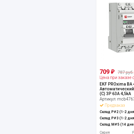
709
₽
787 руб.
Цена при заказе 
EKF PROxima ВА 
Автоматический
(С) 3P 63А 4,5kA
Артикул:
mcb4763
Предзаказ
Склад Р#2 (1-2 дня
Склад Р#3 (1-2 дня
Склад М#5 (14 дне
Серия