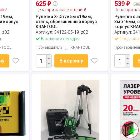
625
539
₽
₽
598
айн!
Цена при заказе онлайн!
Цена при за
х19мм,
Рулетка X-Drive 5м х19мм,
Рулетка с 
й корпус
сталь, обрезиненный корпус
3м х16мм, 
KRAFTOOL
корпус KRA
9_z02
Артикул:
34122-05-19_z02
Артикул:
341
я
В наличии сегодня
Предзака
FTOOL
Производитель
KRAFTOOL
Производител
ну
В корзину