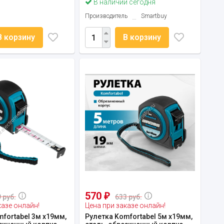
В наличии сегодня
Производитель
Smartbuy
В корзину
В корзину
570
₽
 руб.
633 руб.
казе онлайн!
Цена при заказе онлайн!
fortabel 3м х19мм,
Рулетка Komfortabel 5м х19мм,