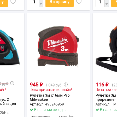
ну
В корзину
945
116
9 руб.
₽
₽
1 049 руб.
128
айн!
Цена при заказе онлайн!
Цена при за
Рулетка 3м х16мм Pro
Рулетка 3м 
ус, 2
Milwaukee
прорезинен
ый зацеп
Артикул:
4932459591
Артикул:
TM
В наличии сегодня
В наличии
025P2