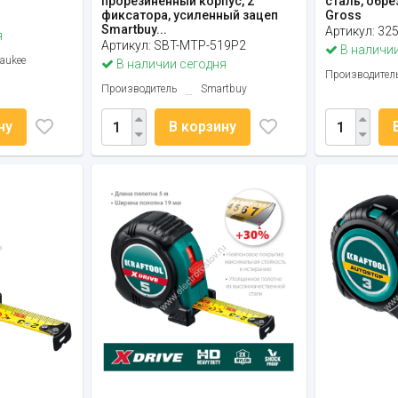
прорезиненный корпус, 2
сталь, обр
фиксатора, усиленный зацеп
Gross
Smartbuy...
Артикул:
32
я
Артикул:
SBT-MTP-519P2
В наличии
aukee
В наличии сегодня
Производител
Производитель
Smartbuy
ну
В корзину