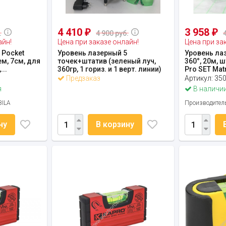
4 410
3 958
₽
₽
.
4 900 руб.
айн!
Цена при заказе онлайн!
Цена при за
 Pocket
Уровень лазерный 5
Уровень ла
ем, 7см, для
точек+штатив (зеленый луч,
360°, 20м, 
...
360гр, 1 гориз. и 1 верт. линии)
Pro SET Mat
Предзаказ
Артикул:
35
я
В наличии
BILA
Производител
ну
В корзину