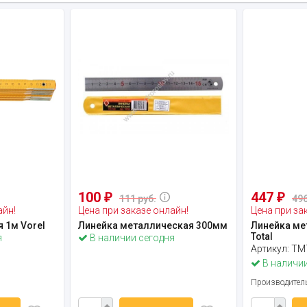
100
447
₽
₽
111 руб.
496
айн!
Цена при заказе онлайн!
Цена при за
 1м Vorel
Линейка металлическая 300мм
Линейка ме
Total
я
В наличии сегодня
Артикул:
TM
В наличии
Производител