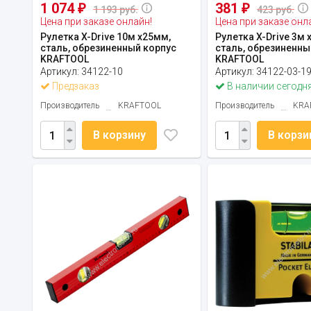
1 074
381
₽
₽
1 193 руб.
423 руб.
Цена при заказе онлайн!
Цена при заказе онл
Рулетка X-Drive 10м х25мм,
Рулетка X-Drive 3м 
сталь, обрезиненный корпус
сталь, обрезиненны
KRAFTOOL
KRAFTOOL
Артикул:
34122-10
Артикул:
34122-03-1
Предзаказ
В наличии сегодн
Производитель
KRAFTOOL
Производитель
KRA
В корзину
В корзи