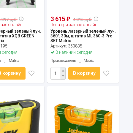
3 615
₽
4 397 руб.
4 016 руб.
казе онлайн!
Цена при заказе онлайн!
зерный зеленый луч,
Уровень лазерный зеленый луч,
штатив XQB GREEN
360°, 30м, штатив ML 360-3 Pro
rix
SET Matrix
0195
Артикул:
350835
 сегодня
В наличии сегодня
ь
Matrix
Производитель
Matrix
В корзину
В корзину