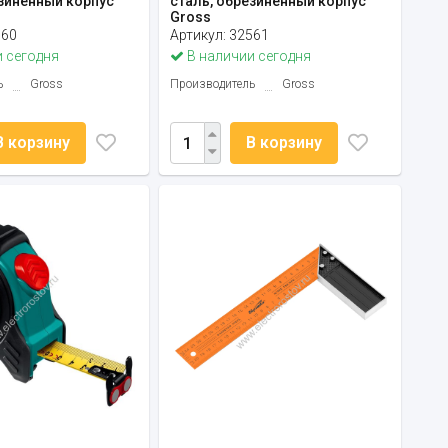
езиненный корпус
сталь, обрезиненный корпус
Gross
560
Артикул:
32561
 сегодня
В наличии сегодня
ь
Gross
Производитель
Gross
В корзину
В корзину