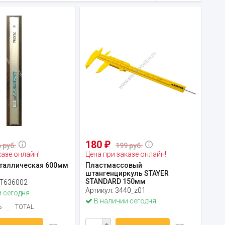
180
₽
 руб.
199 руб.
казе онлайн!
Цена при заказе онлайн!
таллическая 600мм
Пластмассовый
штангенциркуль STAYER
STANDARD 150мм
T636002
Артикул:
3440_z01
 сегодня
В наличии сегодня
ь
TOTAL