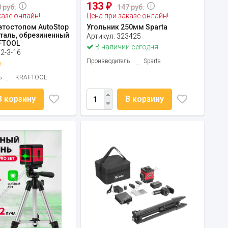
133
₽
 руб.
147 руб.
казе онлайн!
Цена при заказе онлайн!
автостопом AutoStop
Угольник 250мм Sparta
сталь, обрезиненный
Артикул:
323425
FTOOL
В наличии сегодня
2-3-16
Производитель
Sparta
з
ь
KRAFTOOL
В корзину
В корзину