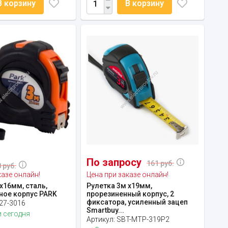
В корзину
В корзину
По запросу
161 руб.
 руб.
казе онлайн!
Цена при заказе онлайн!
х16мм, сталь,
Рулетка 3м х19мм,
ное корпус PARK
прорезиненный корпус, 2
фиксатора, усиленный зацеп
27-3016
Smartbuy...
 сегодня
Артикул:
SBT-MTP-319P2