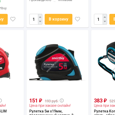
Производитель
Milwaukee
я
tbuy
ну
В корзину
151
383
₽
₽
193 руб.
529
айн!
Цена при заказе онлайн!
Цена при за
SLIM
Рулетка 5м х19мм,
Рулетка Kom