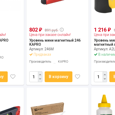
802
1 216
₽
₽
891 руб.
айн!
Цена при заказе онлайн!
Цена при за
KAPRO
Уровень мини магнитный 246
Уровень ми
KAPRO
магнитный 
Артикул:
246М
Артикул:
A2L
Предзаказ
В наличии
RO
Производитель
KAPRO
Производител
ну
В корзину