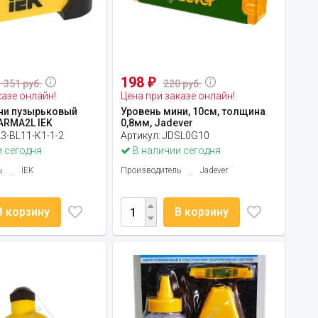
198
₽
1 351 руб.
220 руб.
казе онлайн!
Цена при заказе онлайн!
ни пузырьковый
Уровень мини, 10см, толщина
ARMA2L IEK
0,8мм, Jadever
3-BL11-K1-1-2
Артикул:
JDSL0G10
 сегодня
В наличии сегодня
ь
IEK
Производитель
Jadever
В корзину
В корзину