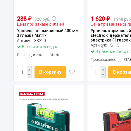
288
1 620
₽
₽
320 руб.
1 948 руб
Цена при заказе онлайн!
Цена при заказе онл
Уровень алюминиевый 400 мм,
Уровень карманный
3 глазка Matrix
Electric с держател
электрика (1 глазок,
Артикул:
33220
Артикул:
18115
В наличии сегодня
В наличии сегодн
Производитель
Matrix
Производитель
STA
В корзину
В корзи