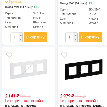
Предзаказ
1982
Склад М#5 (14 дней):
1584
Склад М#5 (14 дней):
Серия
SKANDY
Серия
SKANDY
Тип изделия
Рамка
Тип изделия
Рамка
Цвет
Никель
Цвет
Шампань
Материал
Металл
Материал
Металл
В корзину
В корзину
2 141
2 979
₽
₽
2 378 руб.
3 309 руб.
Цена при заказе онлайн!
Цена при заказе онлайн!
IEK SKANDY Стекло
IEK SKANDY Стекло Черный