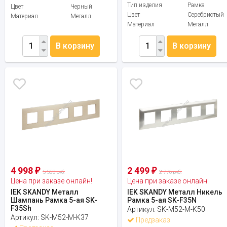
Тип изделия
Рамка
Цвет
Черный
Цвет
Серебристый
Материал
Металл
Материал
Металл
В корзину
В корзину
4 998
2 499
₽
₽
5 553 руб.
2 776 руб.
Цена при заказе онлайн!
Цена при заказе онлайн!
IEK SKANDY Металл
IEK SKANDY Металл Никель
Шампань Рамка 5-ая SK-
Рамка 5-ая SK-F35N
F35Sh
Артикул:
SK-M52-M-K50
Артикул:
SK-M52-M-K37
Предзаказ