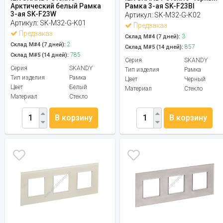
Арктический белый Рамка
Рамка 3-ая SK-F23Bl
3-ая SK-F23W
Артикул:
SK-M32-G-K02
Артикул:
SK-M32-G-K01
Предзаказ
Предзаказ
3
Склад М#4 (7 дней):
2
Склад М#4 (7 дней):
857
Склад М#5 (14 дней):
785
Склад М#5 (14 дней):
Серия
SKANDY
Серия
SKANDY
Тип изделия
Рамка
Тип изделия
Рамка
Цвет
Черный
Цвет
Белый
Материал
Стекло
Материал
Стекло
В корзину
В корзину