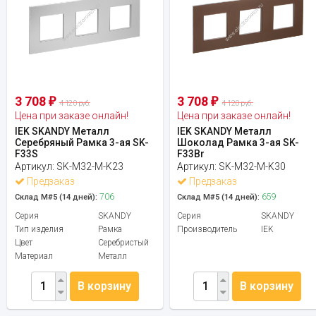
3 708
3 708
₽
₽
4 120 руб.
4 120 руб.
Цена при заказе онлайн!
Цена при заказе онлайн!
IEK SKANDY Металл
IEK SKANDY Металл
Серебряный Рамка 3-ая SK-
Шоколад Рамка 3-ая SK-
F33S
F33Br
Артикул:
SK-M32-M-K23
Артикул:
SK-M32-M-K30
Предзаказ
Предзаказ
706
659
Склад М#5 (14 дней):
Склад М#5 (14 дней):
Серия
SKANDY
Серия
SKANDY
Тип изделия
Рамка
Производитель
IEK
Цвет
Серебристый
Материал
Металл
В корзину
В корзину