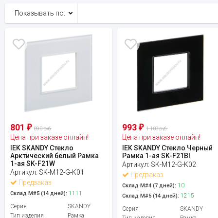
Показывать по:
801
993
₽
₽
890 руб.
1 103 руб.
Цена при заказе онлайн!
Цена при заказе онлайн!
IEK SKANDY Стекло
IEK SKANDY Стекло Черный
Арктический белый Рамка
Рамка 1-ая SK-F21Bl
1-ая SK-F21W
Артикул:
SK-M12-G-K02
Артикул:
SK-M12-G-K01
Предзаказ
Предзаказ
10
Склад М#4 (7 дней):
1111
Склад М#5 (14 дней):
1215
Склад М#5 (14 дней):
Серия
SKANDY
Серия
SKANDY
Тип изделия
Рамка
Тип изделия
Рамка