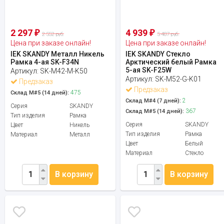
2 297
4 939
₽
₽
2 552 руб.
5 487 руб.
Цена при заказе онлайн!
Цена при заказе онлайн!
IEK SKANDY Металл Никель
IEK SKANDY Стекло
Рамка 4-ая SK-F34N
Арктический белый Рамка
5-ая SK-F25W
Артикул:
SK-M42-M-K50
Артикул:
SK-M52-G-K01
Предзаказ
Предзаказ
475
Склад М#5 (14 дней):
2
Склад М#4 (7 дней):
Серия
SKANDY
367
Склад М#5 (14 дней):
Тип изделия
Рамка
Серия
SKANDY
Цвет
Никель
Тип изделия
Рамка
Материал
Металл
Цвет
Белый
Материал
Стекло
В корзину
В корзину