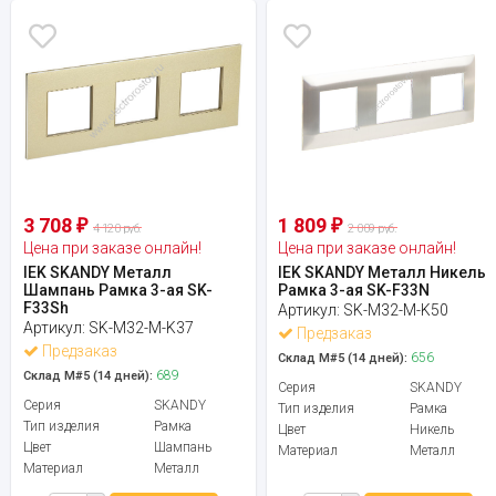
3 708
1 809
₽
₽
4 120 руб.
2 009 руб.
Цена при заказе онлайн!
Цена при заказе онлайн!
IEK SKANDY Металл
IEK SKANDY Металл Никель
Шампань Рамка 3-ая SK-
Рамка 3-ая SK-F33N
F33Sh
Артикул:
SK-M32-M-K50
Артикул:
SK-M32-M-K37
Предзаказ
Предзаказ
656
Склад М#5 (14 дней):
689
Склад М#5 (14 дней):
Серия
SKANDY
Серия
SKANDY
Тип изделия
Рамка
Тип изделия
Рамка
Цвет
Никель
Цвет
Шампань
Материал
Металл
Материал
Металл