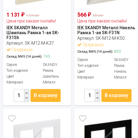
1 131
566
₽
₽
1 256 руб.
628 руб.
Цена при заказе онлайн!
Цена при заказе онлайн!
IEK SKANDY Металл
IEK SKANDY Металл Никель
Шампань Рамка 1-ая SK-
Рамка 1-ая SK-F31N
F31Sh
Артикул:
SK-M12-M-K50
Артикул:
SK-M12-M-K37
Предзаказ
Предзаказ
850
Склад М#5 (14 дней):
743
Склад М#5 (14 дней):
Серия
SKANDY
Серия
SKANDY
Тип изделия
Рамка
Тип изделия
Рамка
Цвет
Никель
Цвет
Шампань
Материал
Металл
Материал
Металл
В корзину
В корзину