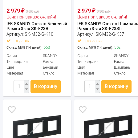
2 979
2 979
₽
₽
3 309 руб.
3 309 руб.
Цена при заказе онлайн!
Цена при заказе онлайн!
IEK SKANDY Стекло Бежевый
IEK SKANDY Стекло Шампан
Рамка 3-ая SK-F23B
Рамка 3-ая SK-F23Sh
Артикул:
SK-M32-G-K10
Артикул:
SK-M32-G-K37
Предзаказ
Предзаказ
663
562
Склад М#5 (14 дней):
Склад М#5 (14 дней):
Серия
SKANDY
Серия
SKANDY
Тип изделия
Рамка
Тип изделия
Рамка
Цвет
Бежевый
Цвет
Шампань
Материал
Стекло
Материал
Стекло
В корзину
В корзину