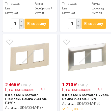
Тип изделия
Рамка
Тип изделия
Рамка
Цвет
Серебристый
Цвет
Шоколад
Материал
Металл
Материал
Металл
В корзину
В корзину
2 466
1 210
₽
₽
2 739 руб.
1 344 руб.
Цена при заказе онлайн!
Цена при заказе онлайн!
IEK SKANDY Металл
IEK SKANDY Металл Никель
Шампань Рамка 2-ая SK-
Рамка 2-ая SK-F32N
F32Sh
Артикул:
SK-M22-M-K50
Артикул:
SK-M22-M-K37
Предзаказ