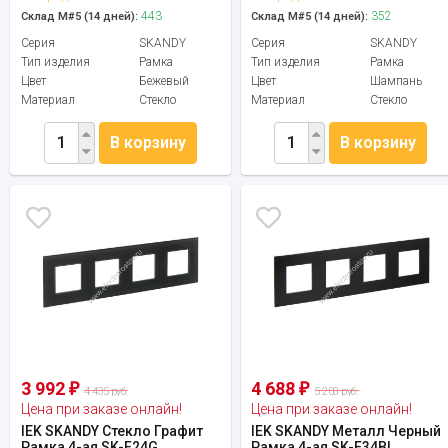
443
352
Склад М#5 (14 дней):
Склад М#5 (14 дней):
Серия
SKANDY
Серия
SKANDY
Тип изделия
Рамка
Тип изделия
Рамка
Цвет
Бежевый
Цвет
Шампань
Материал
Стекло
Материал
Стекло
В корзину
В корзину
3 992
4 688
₽
₽
4 435 руб.
5 208 руб.
Цена при заказе онлайн!
Цена при заказе онлайн!
IEK SKANDY Стекло Графит
IEK SKANDY Металл Черный
Рамка 4-ая SK-F24G
Рамка 4-ая SK-F34Bl