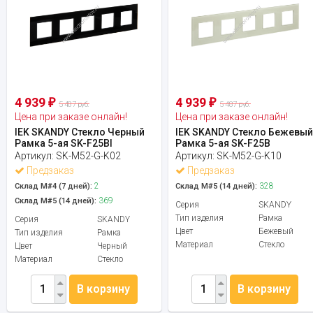
4 939
4 939
₽
₽
5 487 руб.
5 487 руб.
Цена при заказе онлайн!
Цена при заказе онлайн!
IEK SKANDY Стекло Черный
IEK SKANDY Стекло Бежевы
Рамка 5-ая SK-F25Bl
Рамка 5-ая SK-F25B
Артикул:
SK-M52-G-K02
Артикул:
SK-M52-G-K10
Предзаказ
Предзаказ
2
328
Склад М#4 (7 дней):
Склад М#5 (14 дней):
369
Склад М#5 (14 дней):
Серия
SKANDY
Тип изделия
Рамка
Серия
SKANDY
Цвет
Бежевый
Тип изделия
Рамка
Материал
Стекло
Цвет
Черный
Материал
Стекло
В корзину
В корзину