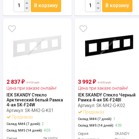
В корзину
В корзину
2 837
3 992
₽
₽
3 152 руб.
4 435 руб.
Цена при заказе онлайн!
Цена при заказе онлайн!
IEK SKANDY Стекло
IEK SKANDY Стекло Черный
Арктический белый Рамка
Рамка 4-ая SK-F24Bl
4-ая SK-F24W
Артикул:
SK-M42-G-K02
Артикул:
SK-M42-G-K01
Предзаказ
Предзаказ
1
Склад М#4 (7 дней):
2
Склад М#4 (7 дней):
439
Склад М#5 (14 дней):
403
Склад М#5 (14 дней):
Серия
SKANDY
Серия
SKANDY