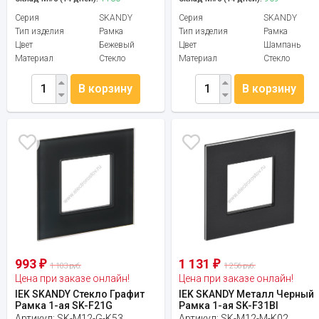
Серия
SKANDY
Серия
SKANDY
Тип изделия
Рамка
Тип изделия
Рамка
Цвет
Бежевый
Цвет
Шампань
Материал
Стекло
Материал
Стекло
В корзину
В корзину
993
1 131
₽
₽
1 103 руб.
1 256 руб.
Цена при заказе онлайн!
Цена при заказе онлайн!
IEK SKANDY Стекло Графит
IEK SKANDY Металл Черный
Рамка 1-ая SK-F21G
Рамка 1-ая SK-F31Bl
Артикул:
SK-M12-G-K53
Артикул:
SK-M12-M-K02