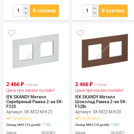
В корзину
В корзину
2 466
2 466
₽
₽
2 739 руб.
2 739 руб.
Цена при заказе онлайн!
Цена при заказе онлайн!
IEK SKANDY Металл
IEK SKANDY Металл
Серебряный Рамка 2-ая SK-
Шоколад Рамка 2-ая SK-
F32S
F32Br
Артикул:
SK-M22-M-K23
Артикул:
SK-M22-M-K30
Предзаказ
Предзаказ
1748
1563
Склад М#5 (14 дней):
Склад М#5 (14 дней):
Серия
SKANDY
Серия
SKANDY