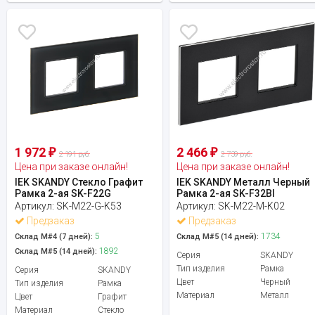
1 972
2 466
₽
₽
2 191 руб.
2 739 руб.
Цена при заказе онлайн!
Цена при заказе онлайн!
IEK SKANDY Стекло Графит
IEK SKANDY Металл Черный
Рамка 2-ая SK-F22G
Рамка 2-ая SK-F32Bl
Артикул:
SK-M22-G-K53
Артикул:
SK-M22-M-K02
Предзаказ
Предзаказ
5
1734
Склад М#4 (7 дней):
Склад М#5 (14 дней):
1892
Склад М#5 (14 дней):
Серия
SKANDY
Тип изделия
Рамка
Серия
SKANDY
Цвет
Черный
Тип изделия
Рамка
Материал
Металл
Цвет
Графит
Материал
Стекло