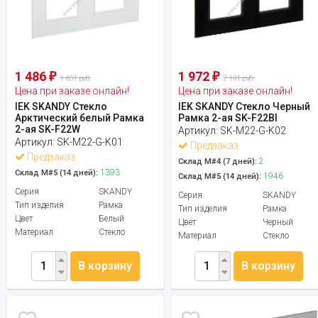
1 486
1 972
₽
₽
1 651 руб.
2 191 руб.
Цена при заказе онлайн!
Цена при заказе онлайн!
IEK SKANDY Стекло
IEK SKANDY Стекло Черный
Арктический белый Рамка
Рамка 2-ая SK-F22Bl
2-ая SK-F22W
Артикул:
SK-M22-G-K02
Артикул:
SK-M22-G-K01
Предзаказ
Предзаказ
2
Склад М#4 (7 дней):
1393
Склад М#5 (14 дней):
1946
Склад М#5 (14 дней):
Серия
SKANDY
Серия
SKANDY
Тип изделия
Рамка
Тип изделия
Рамка
Цвет
Белый
Цвет
Черный
Материал
Стекло
Материал
Стекло
В корзину
В корзину