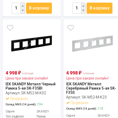
В корзину
В корзину
4 998
4 998
₽
₽
5 553 руб.
5 553 руб.
Цена при заказе онлайн!
Цена при заказе онлайн!
IEK SKANDY Металл Черный
IEK SKANDY Металл
Рамка 5-ая SK-F35Bl
Серебряный Рамка 5-ая SK-
F35S
Артикул:
SK-M52-M-K02
Артикул:
SK-M52-M-K23
Предзаказ
Предзаказ
294
Склад М#5 (14 дней):
218
Склад М#5 (14 дней):
Серия
SKANDY
Серия
SKANDY
Тип изделия
Рамка