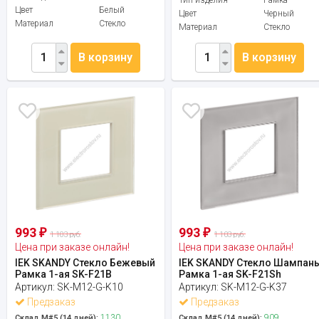
Цвет
Белый
Цвет
Черный
Материал
Стекло
Материал
Стекло
В корзину
В корзину
993
993
₽
₽
1 103 руб.
1 103 руб.
Цена при заказе онлайн!
Цена при заказе онлайн!
IEK SKANDY Стекло Бежевый
IEK SKANDY Стекло Шампан
Рамка 1-ая SK-F21B
Рамка 1-ая SK-F21Sh
Артикул:
SK-M12-G-K10
Артикул:
SK-M12-G-K37
Предзаказ
Предзаказ
1130
909
Склад М#5 (14 дней):
Склад М#5 (14 дней):