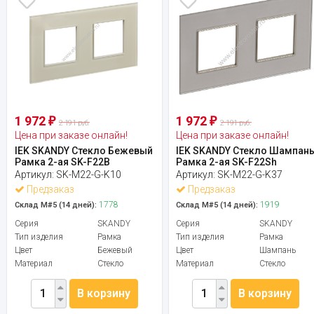
1 972
1 972
₽
₽
2 191 руб.
2 191 руб.
Цена при заказе онлайн!
Цена при заказе онлайн!
IEK SKANDY Стекло Бежевый
IEK SKANDY Стекло Шампан
Рамка 2-ая SK-F22B
Рамка 2-ая SK-F22Sh
Артикул:
SK-M22-G-K10
Артикул:
SK-M22-G-K37
Предзаказ
Предзаказ
1778
1919
Склад М#5 (14 дней):
Склад М#5 (14 дней):
Серия
SKANDY
Серия
SKANDY
Тип изделия
Рамка
Тип изделия
Рамка
Цвет
Бежевый
Цвет
Шампань
Материал
Стекло
Материал
Стекло
В корзину
В корзину