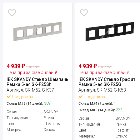
4 939
4 939
₽
₽
5 487 руб.
5 487 руб.
Цена при заказе онлайн!
Цена при заказе онлайн!
IEK SKANDY Стекло Шампань
IEK SKANDY Стекло Графит
Рамка 5-ая SK-F25Sh
Рамка 5-ая SK-F25G
Артикул:
SK-M52-G-K37
Артикул:
SK-M52-G-K53
Предзаказ
Предзаказ
309
1
Склад М#5 (14 дней):
Склад М#4 (7 дней):
322
Склад М#5 (14 дней):
Серия
SKANDY
Тип изделия
Рамка
Серия
SKANDY
Цвет
Шампань
Тип изделия
Рамка
Материал
Стекло
Цвет
Графит
Материал
Стекло