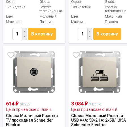
Серия
Glossa
Серия
Glossa
Тип изделия
Розетка
Тип изделия
Розетка
телевизионная
телевизионна
Цвет
Молочный
Цвет
Молочный
Материал
Пластик
Материал
Пластик
В корзину
В корзину
614
3 084
₽
₽
682 руб.
3 426 руб.
Цена при заказе онлайн!
Цена при заказе онлайн!
Glossa Молочный Розетка
Glossa Молочный Розетка
TV проходная Schneider
USB A+A; 5В/2,1А; 2x5В/1,05А
Electric
Schneider Electric