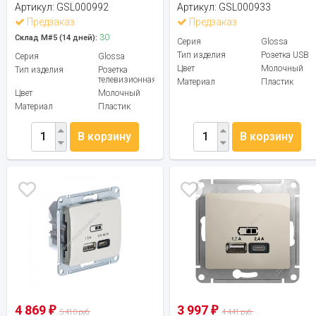
Артикул:
GSL000992
Артикул:
GSL000933
Предзаказ
Предзаказ
30
Склад М#5 (14 дней):
Серия
Glossa
Тип изделия
Розетка USB
Серия
Glossa
Цвет
Молочный
Тип изделия
Розетка
телевизионная
Материал
Пластик
Цвет
Молочный
Материал
Пластик
В корзину
В корзину
4 869
3 997
₽
₽
5 410 руб.
4 441 руб.