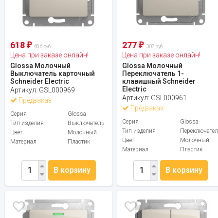
618
277
₽
₽
686 руб.
307 руб.
Цена при заказе онлайн!
Цена при заказе онлайн!
Glossa Молочный
Glossa Молочный
Выключатель карточный
Переключатель 1-
Schneider Electric
клавишный Schneider
Electric
Артикул:
GSL000969
Артикул:
GSL000961
Предзаказ
Предзаказ
Серия
Glossa
Серия
Glossa
Тип изделия
Выключатель
Тип изделия
Переключател
Цвет
Молочный
Цвет
Молочный
Материал
Пластик
Материал
Пластик
В корзину
В корзину