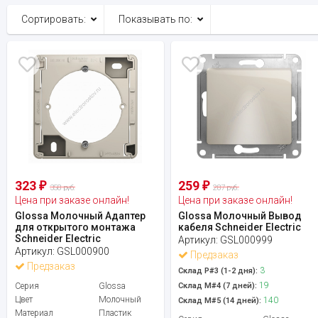
Сортировать:
Показывать по:
323
259
₽
₽
358 руб.
287 руб.
Цена при заказе онлайн!
Цена при заказе онлайн!
Glossa Молочный Адаптер
Glossa Молочный Вывод
для открытого монтажа
кабеля Schneider Electric
Schneider Electric
Артикул:
GSL000999
Артикул:
GSL000900
Предзаказ
Предзаказ
3
Склад Р#3 (1-2 дня):
19
Серия
Glossa
Склад М#4 (7 дней):
Цвет
Молочный
140
Склад М#5 (14 дней):
Материал
Пластик