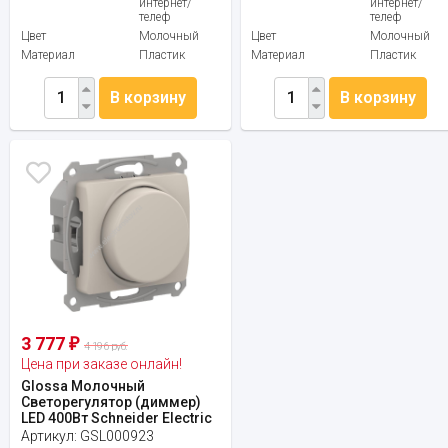
интернет/
интернет/
телеф
телеф
Цвет
Молочный
Цвет
Молочный
Материал
Пластик
Материал
Пластик
В корзину
В корзину
3 777
₽
4 196 руб.
Цена при заказе онлайн!
Glossa Молочный
Светорегулятор (диммер)
LED 400Вт Schneider Electric
Артикул:
GSL000923