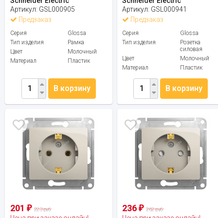
Schneider Electric
Schneider Electric
Артикул:
GSL000905
Артикул:
GSL000941
Предзаказ
Предзаказ
Серия
Glossa
Серия
Glossa
Тип изделия
Рамка
Тип изделия
Розетка
силовая
Цвет
Молочный
Цвет
Молочный
Материал
Пластик
Материал
Пластик
В корзину
В корзину
201
236
₽
₽
223 руб.
262 руб.
Цена при заказе онлайн!
Цена при заказе онлайн!