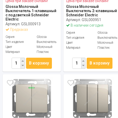
Цена при заказе онлайн!
Цена при заказе онлайн!
Glossa Молочный
Glossa Молочный
Выключатель 1-клавишный
Выключатель 2-клавишный
с подсветкой Schneider
Schneider Electric
Electric
Артикул:
GSL000951
Артикул:
GSL000913
В наличии сегодня
Предзаказ
Серия
Glossa
Серия
Glossa
Тип изделия
Выключатель
Тип изделия
Выключатель
Цвет
Молочный
Цвет
Молочный
Материал
Пластик
Материал
Пластик
В корзину
В корзину