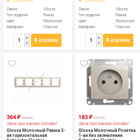
Предзаказ
Предзаказ
Серия
Glossa
Серия
Glossa
Тип изделия
Рамка
Тип изделия
Рамка
Цвет
Молочный
Цвет
Молочный
Материал
Пластик
Материал
Пластик
В корзину
В корзину
364
183
₽
₽
404 руб.
203 руб.
Цена при заказе онлайн!
Цена при заказе онлайн!
Glossa Молочный Рамка 5-
Glossa Молочный Розетка
ая горизонтальная
1-ая без заземления