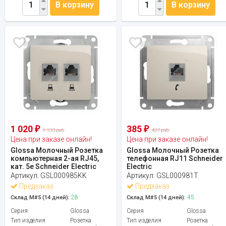
В корзину
В корзину
1 020
385
₽
₽
1 133 руб.
427 руб.
Цена при заказе онлайн!
Цена при заказе онлайн!
Glossa Молочный Розетка
Glossa Молочный Розетка
компьютерная 2-ая RJ45,
телефонная RJ11 Schneider
кат. 5e Schneider Electric
Electric
Артикул:
GSL000985KK
Артикул:
GSL000981T
Предзаказ
Предзаказ
28
45
Склад М#5 (14 дней):
Склад М#5 (14 дней):
Серия
Glossa
Серия
Glossa
Тип изделия
Розетка
Тип изделия
Розетка