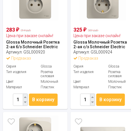
283
325
₽
₽
314 руб.
361 руб.
Цена при заказе онлайн!
Цена при заказе онлайн!
Glossa Молочный Розетка
Glossa Молочный Розетка
2-ая б/з Schneider Electric
2-ая с/з Schneider Electric
Артикул:
GSL000920
Артикул:
GSL000924
Предзаказ
Предзаказ
Серия
Glossa
Серия
Glossa
Тип изделия
Розетка
Тип изделия
Розетка
силовая
силовая
Цвет
Молочный
Цвет
Молочный
Материал
Пластик
Материал
Пластик
В корзину
В корзину