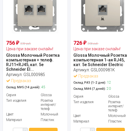
756
726
₽
₽
839 руб.
806 руб.
Цена при заказе онлайн!
Цена при заказе онлайн!
Glossa Молочный Розетка
Glossa Молочный Розетка
компьютерная + телеф.
компьютерная 1-ая RJ45,
RJ11+RJ45, кат. 5e
кат. 5e Schneider Electric
Schneider El...
Артикул:
GSL000981K
Артикул:
GSL000985
Предзаказ
Предзаказ
12
Склад Р#3 (1-2 дня):
45
Склад М#5 (14 дней):
20
Склад М#4 (7 дней):
Серия
Glossa
Серия
Glossa
Тип изделия
Розетка
Тип изделия
Розетка
интернет/
интернет/
телеф
телеф
Цвет
Молочный
Цвет
Молочный
Материал
Пластик
Материал
Пластик