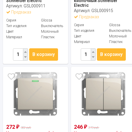
Schneider Electric
кнопочный Schneider
Electric
Артикул:
GSL000911
Артикул:
GSL000915
Предзаказ
Предзаказ
Серия
Glossa
Серия
Glossa
Тип изделия
Выключатель
Тип изделия
Выключатель
Цвет
Молочный
Цвет
Молочный
Материал
Пластик
Материал
Пластик
В корзину
В корзину
272
246
₽
₽
302 руб.
273 руб.