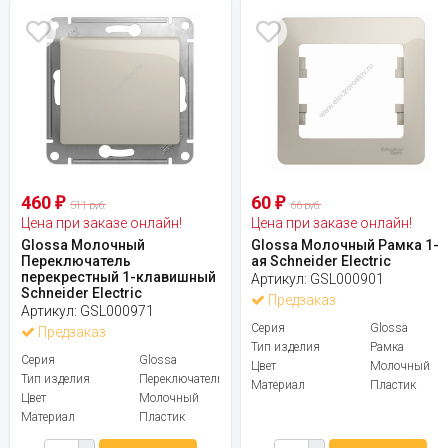
460
60
₽
₽
511 руб.
66 руб.
Цена при заказе онлайн!
Цена при заказе онлайн!
Glossa Молочный
Glossa Молочный Рамка 1-
Переключатель
ая Schneider Electric
перекрестный 1-клавишный
Артикул:
GSL000901
Schneider Electric
Предзаказ
Артикул:
GSL000971
Серия
Glossa
Предзаказ
Тип изделия
Рамка
Серия
Glossa
Цвет
Молочный
Тип изделия
Переключатель
Материал
Пластик
Цвет
Молочный
Материал
Пластик