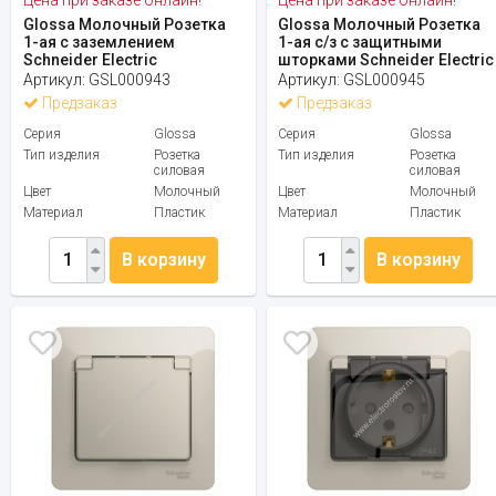
Glossa Молочный Розетка
Glossa Молочный Розетка
1-ая с заземлением
1-ая с/з с защитными
Schneider Electric
шторками Schneider Electric
Артикул:
GSL000943
Артикул:
GSL000945
Предзаказ
Предзаказ
Серия
Glossa
Серия
Glossa
Тип изделия
Розетка
Тип изделия
Розетка
силовая
силовая
Цвет
Молочный
Цвет
Молочный
Материал
Пластик
Материал
Пластик
В корзину
В корзину