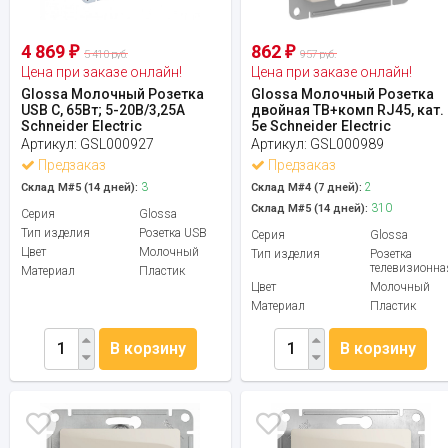
4 869
862
₽
₽
5 410 руб.
957 руб.
Цена при заказе онлайн!
Цена при заказе онлайн!
Glossa Молочный Розетка
Glossa Молочный Розетка
USB C, 65Вт; 5-20В/3,25А
двойная ТВ+комп RJ45, кат.
Schneider Electric
5e Schneider Electric
Артикул:
GSL000927
Артикул:
GSL000989
Предзаказ
Предзаказ
3
2
Склад М#5 (14 дней):
Склад М#4 (7 дней):
310
Склад М#5 (14 дней):
Серия
Glossa
Тип изделия
Розетка USB
Серия
Glossa
Цвет
Молочный
Тип изделия
Розетка
телевизионна
Материал
Пластик
Цвет
Молочный
Материал
Пластик
В корзину
В корзину