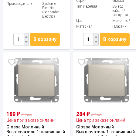
Серия
Glossa
Производитель
Systeme
Тип изделия
Вывод
Electric
кабеля/
(Schneider
заглушка
Electric)
Цвет
Молочный
Материал
Пластик
В корзину
В корзину
189
284
₽
₽
210 руб.
315 руб.
Цена при заказе онлайн!
Цена при заказе онлайн!
Glossa Молочный
Glossa Молочный
Выключатель 1-клавишный
Выключатель 1-клавишный