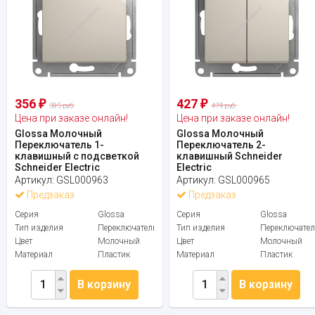
356
427
₽
₽
395 руб.
474 руб.
Цена при заказе онлайн!
Цена при заказе онлайн!
Glossa Молочный
Glossa Молочный
Переключатель 1-
Переключатель 2-
клавишный с подсветкой
клавишный Schneider
Schneider Electric
Electric
Артикул:
GSL000963
Артикул:
GSL000965
Предзаказ
Предзаказ
Серия
Glossa
Серия
Glossa
Тип изделия
Переключатель
Тип изделия
Переключател
Цвет
Молочный
Цвет
Молочный
Материал
Пластик
Материал
Пластик
В корзину
В корзину