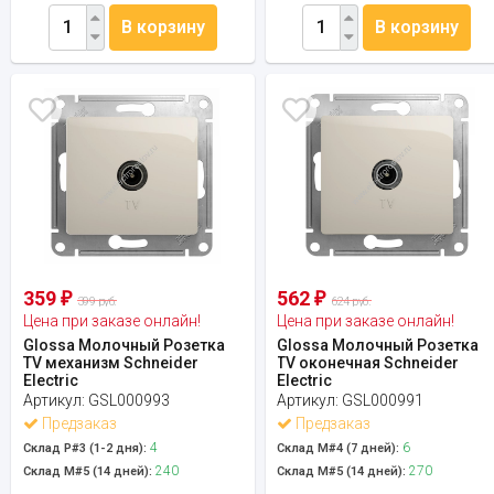
В корзину
В корзину
359
562
₽
₽
399 руб.
624 руб.
Цена при заказе онлайн!
Цена при заказе онлайн!
Glossa Молочный Розетка
Glossa Молочный Розетка
TV механизм Schneider
TV оконечная Schneider
Electric
Electric
Артикул:
GSL000993
Артикул:
GSL000991
Предзаказ
Предзаказ
4
6
Склад Р#3 (1-2 дня):
Склад М#4 (7 дней):
240
270
Склад М#5 (14 дней):
Склад М#5 (14 дней):