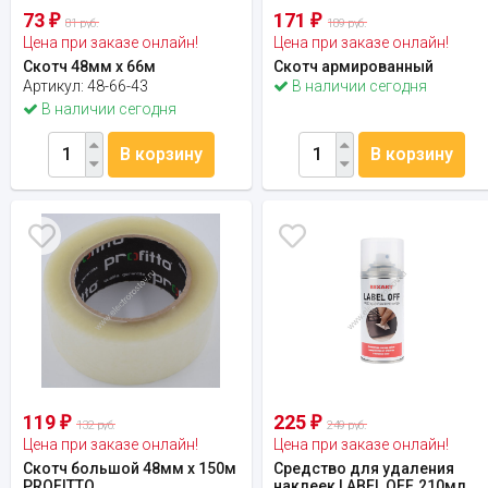
73
171
₽
₽
81 руб.
189 руб.
Цена при заказе онлайн!
Цена при заказе онлайн!
Скотч 48мм х 66м
Скотч армированный
Артикул:
48-66-43
В наличии сегодня
В наличии сегодня
В корзину
В корзину
119
225
₽
₽
132 руб.
249 руб.
Цена при заказе онлайн!
Цена при заказе онлайн!
Скотч большой 48мм х 150м
Средство для удаления
PROFITTO
наклеек LABEL OFF, 210мл