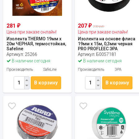
281
207
₽
₽
230 руб.
Цена при заказе онлайн!
Цена при заказе онлайн!
Изолента THERMO 19мм х
Изолента на основе флиса
20м ЧЕРНАЯ, термостойкая,
19мм х 15м, 0,3мм черная
Safeline
PRO PROFLEEC ЭРА
Артикул:
25266
Артикул:
Б0057181
В наличии сегодня
В наличии сегодня
Производитель
SafeLine
Производитель
ЭРА
В корзину
В корзину