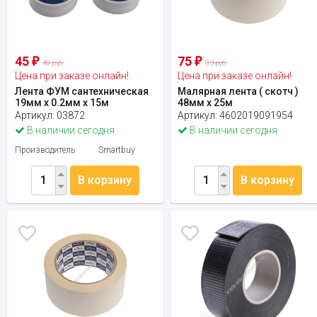
45
75
₽
₽
49 руб.
83 руб.
Цена при заказе онлайн!
Цена при заказе онлайн!
Лента ФУМ сантехническая
Малярная лента ( скотч )
19мм х 0.2мм х 15м
48мм x 25м
Артикул:
03872
Артикул:
4602019091954
В наличии сегодня
В наличии сегодня
Производитель
Smartbuy
В корзину
В корзину