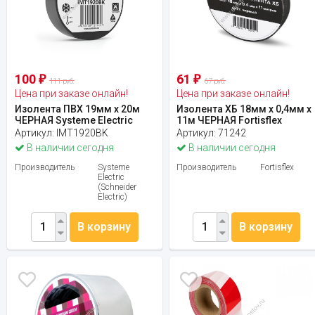
100
61
₽
₽
111 руб.
67 руб.
Цена при заказе онлайн!
Цена при заказе онлайн!
Изолента ПВХ 19мм х 20м
Изолента ХБ 18мм х 0,4мм х
ЧЕРНАЯ Systeme Electric
11м ЧЕРНАЯ Fortisflex
Артикул:
IMT1920BK
Артикул:
71242
В наличии сегодня
В наличии сегодня
Производитель
Systeme
Производитель
Fortisflex
Electric
(Schneider
Electric)
В корзину
В корзину