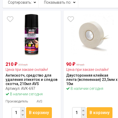
Сортировать:
Показывать по:
210
90
₽
₽
233 руб.
99 руб.
Цена при заказе онлайн!
Цена при заказе онлайн!
Антискотч, средство для
Двусторонняя клейкая
удаления этикеток и следов
лента (вспененная) 23,5мм х
скотча, 210мл AVS
10м
Артикул:
AVK-697
В наличии сегодня
В наличии сегодня
Производитель
AVS
В корзину
В корзину