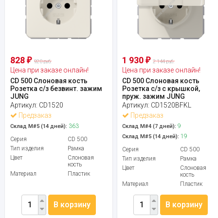
828
1 930
₽
₽
920 руб.
2 144 руб.
Цена при заказе онлайн!
Цена при заказе онлайн!
CD 500 Слоновая кость
CD 500 Слоновая кость
Розетка с/з безвинт. зажим
Розетка с/з с крышкой,
JUNG
пруж. зажим JUNG
Артикул:
CD1520
Артикул:
CD1520BFKL
Предзаказ
Предзаказ
363
9
Склад М#5 (14 дней):
Склад М#4 (7 дней):
19
Склад М#5 (14 дней):
Серия
CD 500
Тип изделия
Рамка
Серия
CD 500
Цвет
Слоновая
Тип изделия
Рамка
кость
Цвет
Слоновая
Материал
Пластик
кость
Материал
Пластик
В корзину
В корзину