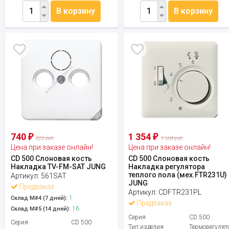
В корзину
В корзину
740
1 354
₽
₽
822 руб.
1 504 руб.
Цена при заказе онлайн!
Цена при заказе онлайн!
CD 500 Слоновая кость
CD 500 Слоновая кость
Накладка TV-FM-SAT JUNG
Накладка регулятора
теплого пола (мех.FTR231U)
Артикул:
561SAT
JUNG
Предзаказ
Артикул:
CDFTR231PL
1
Склад М#4 (7 дней):
Предзаказ
16
Склад М#5 (14 дней):
Серия
CD 500
Серия
CD 500
Тип изделия
Терморегулят