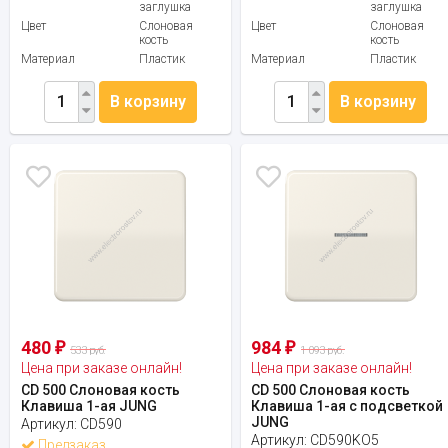
заглушка
заглушка
Цвет
Слоновая
Цвет
Слоновая
кость
кость
Материал
Пластик
Материал
Пластик
В корзину
В корзину
480
984
₽
₽
533 руб.
1 093 руб.
Цена при заказе онлайн!
Цена при заказе онлайн!
CD 500 Слоновая кость
CD 500 Слоновая кость
Клавиша 1-ая JUNG
Клавиша 1-ая с подсветкой
JUNG
Артикул:
CD590
Артикул:
CD590KO5
Предзаказ