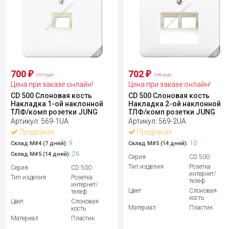
700
702
₽
₽
777 руб.
779 руб.
Цена при заказе онлайн!
Цена при заказе онлайн!
CD 500 Слоновая кость
CD 500 Слоновая кость
Накладка 1-ой наклонной
Накладка 2-ой наклонной
ТЛФ/комп розетки JUNG
ТЛФ/комп розетки JUNG
Артикул:
569-1UA
Артикул:
569-2UA
Предзаказ
Предзаказ
9
10
Склад М#4 (7 дней):
Склад М#5 (14 дней):
26
Склад М#5 (14 дней):
Серия
CD 500
Тип изделия
Розетка
Серия
CD 500
интернет/
Тип изделия
Розетка
телеф
интернет/
Цвет
Слоновая
телеф
кость
Цвет
Слоновая
Материал
Пластик
кость
Материал
Пластик