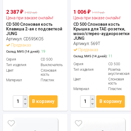
2 387
1 006
₽
₽
2 652 руб.
1 117 руб.
Цена при заказе онлайн!
Цена при заказе онлайн!
CD 500 Слоновая кость
CD 500 Слоновая кость
Клавиша 2-ая с подсветкой
Крышка для ТАЕ-розетки,
JUNG
моно/стерео-аудиорозетки
JUNG
Артикул:
CD595KO5
Артикул:
569T
Предзаказ
Предзаказ
19
Склад М#5 (14 дней):
11
Склад М#5 (14 дней):
Серия
CD 500
Серия
CD 500
Тип изделия
Выключатель
Тип изделия
Розетка
Цвет
Слоновая
акустическая
кость
Цвет
Слоновая
Материал
Пластик
кость
Материал
Пластик
В корзину
В корзину