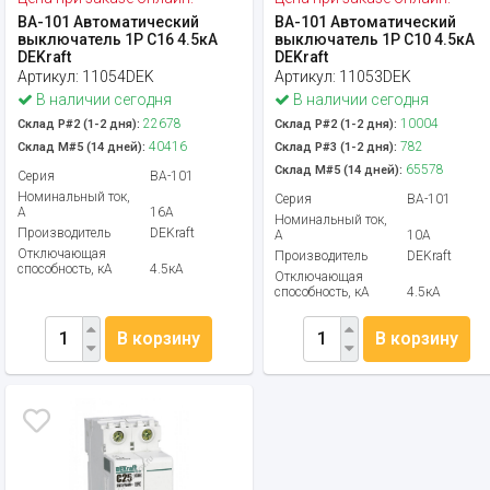
ВА-101 Автоматический
ВА-101 Автоматический
выключатель 1P C16 4.5кА
выключатель 1P C10 4.5кА
DEKraft
DEKraft
Артикул:
11054DEK
Артикул:
11053DEK
В наличии сегодня
В наличии сегодня
22678
10004
Склад Р#2 (1-2 дня):
Склад Р#2 (1-2 дня):
40416
782
Склад М#5 (14 дней):
Склад Р#3 (1-2 дня):
65578
Склад М#5 (14 дней):
Серия
ВА-101
Номинальный ток,
Серия
ВА-101
А
16А
Номинальный ток,
Производитель
DEKraft
А
10А
Отключающая
Производитель
DEKraft
способность, кА
4.5кА
Отключающая
способность, кА
4.5кА
В корзину
В корзину