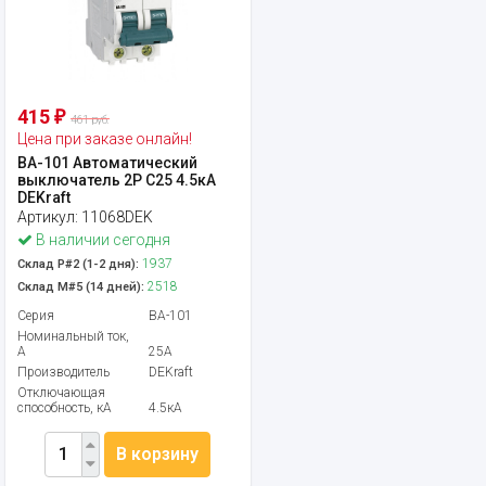
415
₽
461 руб.
Цена при заказе онлайн!
ВА-101 Автоматический
выключатель 2P C25 4.5кА
DEKraft
Артикул:
11068DEK
В наличии сегодня
1937
Склад Р#2 (1-2 дня):
2518
Склад М#5 (14 дней):
Серия
ВА-101
Номинальный ток,
А
25А
Производитель
DEKraft
Отключающая
способность, кА
4.5кА
В корзину