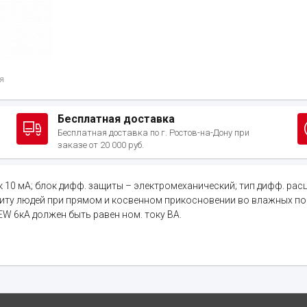
я
Бесплатная доставка
Бесплатная доставка по г. Ростов-на-Дону при
заказе от 20 000 руб.
ток 10 мА; блок дифф. защиты – электромеханический; тип дифф. расц
ащиту людей при прямом и косвенном прикосновении во влажных по
W 6кА должен быть равен ном. току ВА.