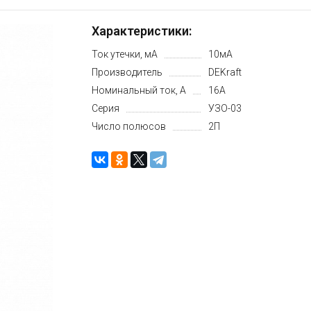
Характеристики:
Ток утечки, мА
10мA
Производитель
DEKraft
Номинальный ток, А
16А
Серия
УЗО-03
Число полюсов
2П