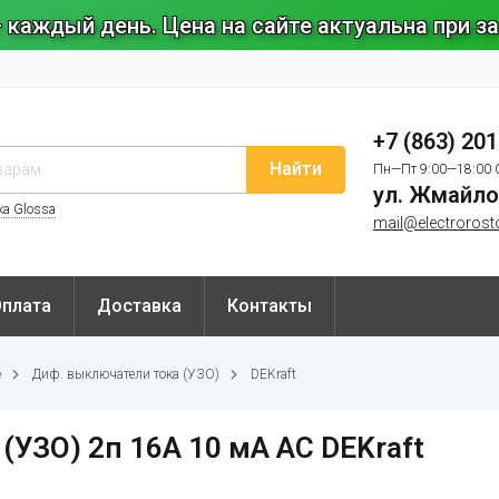
 каждый день. Цена на сайте актуальна при 
+7 (863) 20
Найти
Пн—Пт 9:00—18:00 
ул. Жмайло
ка Glossa
mail@electrorost
Оплата
Доставка
Контакты
е
Диф. выключатели тока (УЗО)
DEKraft
(УЗО) 2п 16А 10 мА AC DEKraft