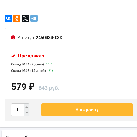
Артикул:
2450434-033
Предзаказ
437
Склад М#4 (7 дней):
916
Склад М#5 (14 дней):
579
₽
643 руб.
В корзину