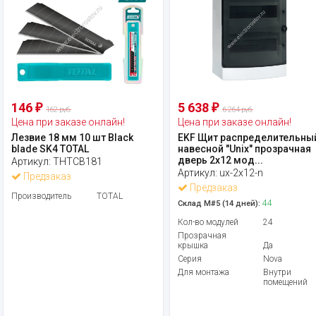
146
5 638
₽
₽
162 руб.
6 264 руб.
Цена при заказе онлайн!
Цена при заказе онлайн!
Лезвие 18 мм 10 шт Black
EKF Щит распределительны
blade SK4 TOTAL
навесной "Unix" прозрачная
дверь 2х12 мод...
Артикул:
THTCB181
Артикул:
ux-2x12-n
Предзаказ
Предзаказ
Производитель
TOTAL
44
Склад М#5 (14 дней):
Кол-во модулей
24
Прозрачная
крышка
Да
Серия
Nova
Для монтажа
Внутри
помещений