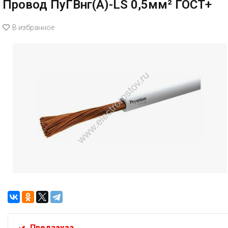
Провод ПуГВнг(А)-LS 0,5мм² ГОСТ+
В избранное
Предзаказ