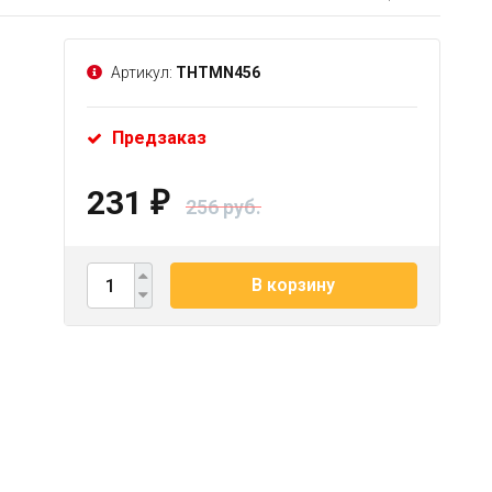
Артикул:
THTMN456
Предзаказ
231
₽
256 руб.
В корзину