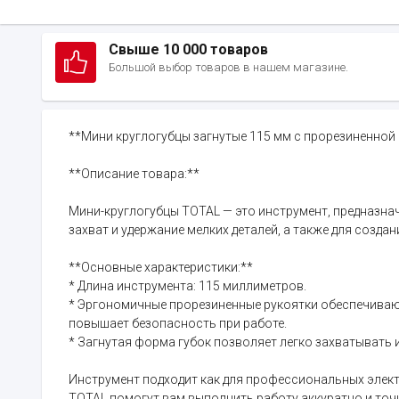
Свыше 10 000 товаров
Большой выбор товаров в нашем магазине.
**Мини круглогубцы загнутые 115 мм с прорезиненной
**Описание товара:**
Мини-круглогубцы TOTAL — это инструмент, предназнач
захват и удержание мелких деталей, а также для создан
**Основные характеристики:**
* Длина инструмента: 115 миллиметров.
* Эргономичные прорезиненные рукоятки обеспечивают
повышает безопасность при работе.
* Загнутая форма губок позволяет легко захватывать и
Инструмент подходит как для профессиональных элект
TOTAL помогут вам выполнить работу аккуратно и точ