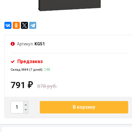
Артикул:
KG51
Предзаказ
248
Склад М#4 (7 дней):
791
₽
878 руб.
В корзину