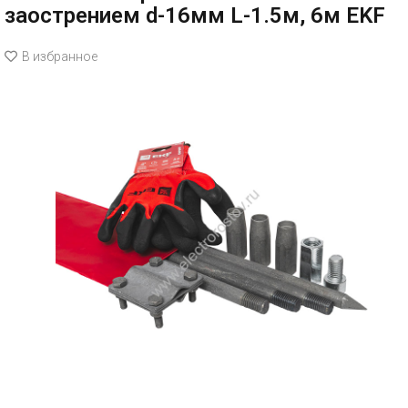
заострением d-16мм L-1.5м, 6м EKF
В избранное