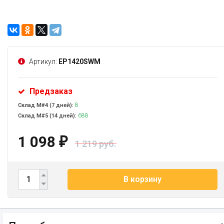
Артикул:
EP1420SWM
Предзаказ
8
Склад М#4 (7 дней):
688
Склад М#5 (14 дней):
1 098
₽
1 219 руб.
В корзину