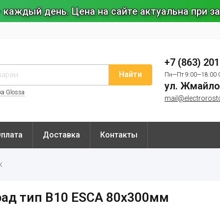
 каждый день. Цена на сайте актуальна при 
+7 (863) 20
Найти
Пн—Пт 9:00—18:00 
ул. Жмайло
ка Glossa
mail@electrorost
Оплата
Доставка
Контакты
K
рад тип В10 ESCA 80х300мм