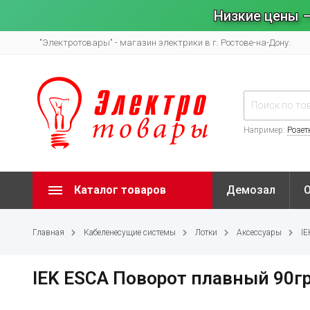
Низкие цены –
"Электротовары" - магазин электрики в г. Ростове-на-Дону.
Например:
Розет
Каталог товаров
Демозал
Главная
Кабеленесущие системы
Лотки
Аксессуары
IE
IEK ESCA Поворот плавный 90г