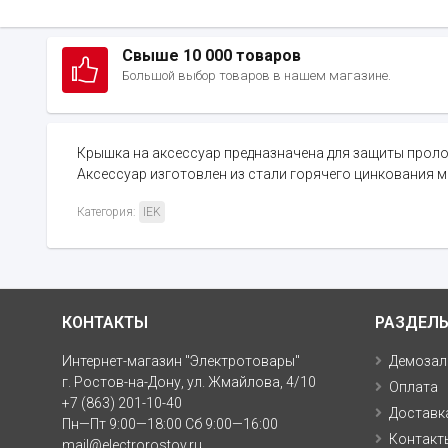
Свыше 10 000 товаров
Большой выбор товаров в нашем магазине.
Крышка на аксессуар предназначена для защиты пролож
Аксессуар изготовлен из стали горячего цинкования м
Категория:
IEK
КОНТАКТЫ
РАЗДЕЛ
Интернет-магазин "Электротовары"
Демозал
г. Ростов-на-Дону, ул. Жмайлова, 4/10
Оплата
+7 (863) 201-10-40
Доставк
Пн—Пт 9:00—18:00 Сб 9:00—16:00
Контакт
mail@electrorostov.ru