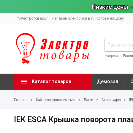
Низкие цены –
"Электротовары" - магазин электрики в г. Ростове-на-Дону.
Например:
Розет
Каталог товаров
Демозал
Главная
Кабеленесущие системы
Лотки
Аксессуары
IE
IEK ESCA Крышка поворота пла