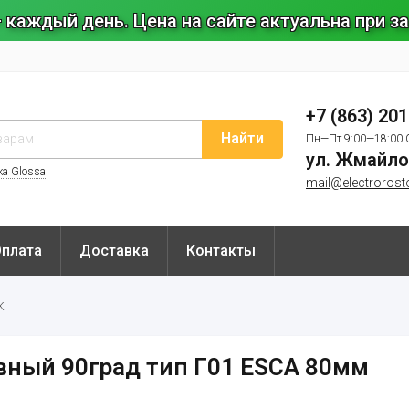
 каждый день. Цена на сайте актуальна при 
+7 (863) 20
Найти
Пн—Пт 9:00—18:00 
ул. Жмайло
ка Glossa
mail@electrorost
Оплата
Доставка
Контакты
K
вный 90град тип Г01 ESCA 80мм