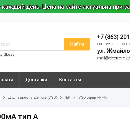
 каждый день. Цена на сайте актуальна при 
+7 (863) 20
Найти
Пн—Пт 9:00—18:00 
ул. Жмайло
ка Glossa
mail@electrorost
Оплата
Доставка
Контакты
е
Диф. выключатели тока (УЗО)
IEK
УЗО серии ARMAT
00мА тип A