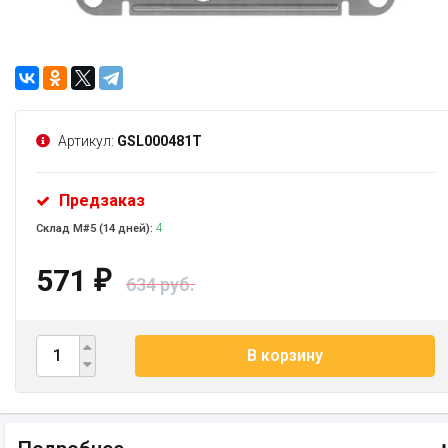
Артикул:
GSL000481T
Предзаказ
4
Склад М#5 (14 дней):
571
₽
634 руб.
В корзину