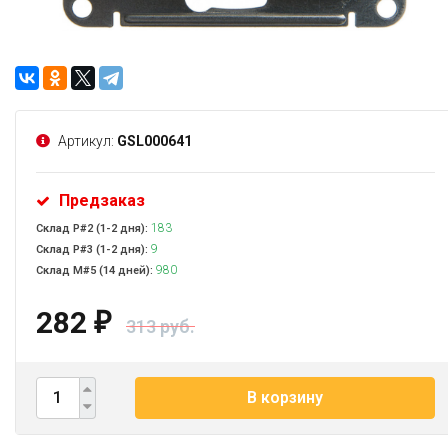
Артикул:
GSL000641
Предзаказ
183
Склад Р#2 (1-2 дня):
9
Склад Р#3 (1-2 дня):
980
Склад М#5 (14 дней):
282
₽
313 руб.
В корзину