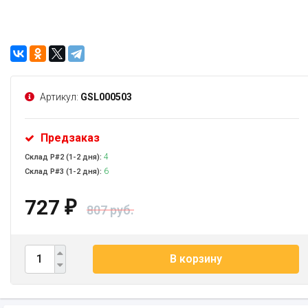
Артикул:
GSL000503
Предзаказ
4
Склад Р#2 (1-2 дня):
6
Склад Р#3 (1-2 дня):
727
₽
807 руб.
В корзину