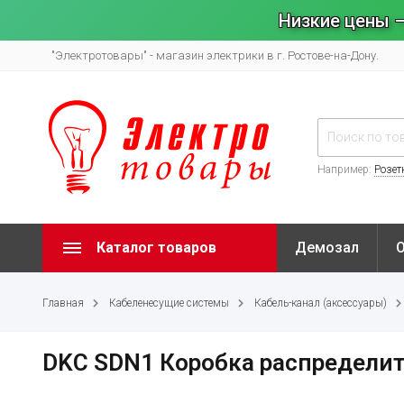
Низкие цены –
"Электротовары" - магазин электрики в г. Ростове-на-Дону.
Например:
Розет
Каталог товаров
Демозал
Главная
Кабеленесущие системы
Кабель-канал (аксессуары)
DKC SDN1 Коробка распределит