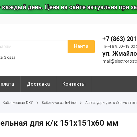
 каждый день. Цена на сайте актуальна при 
+7 (863) 20
Найти
Пн—Пт 9:00—18:00 
ул. Жмайло
ка Glossa
mail@electrorost
Оплата
Доставка
Контакты
Кабель-канал DKC
Кабель-канал In-Liner
Аксессуары для кабель-канала 
ельная для к/к 151х151х60 мм