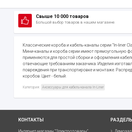
Свыше 10 000 товаров
Большой выбор товаров в нашем магазине.
Классические короба и кабель-каналы серии "In-liner 
Мини-каналы и короба серии имеют прямоугольную фо
применяются для простой сборки и оформления кабель
отвечающие требованиям заказчика. Изделия изготав
повреждения при транспортировке и монтаже. Распред
коробов. Цвет - белый.
Категория:
Аксессуары для кабель-канала In-Liner
КОНТАКТЫ
РАЗДЕЛ
Интернет-магазин "Электротовары"
Демозал